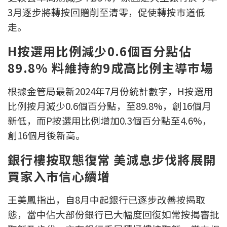
3月逐步將轉按回贈削至清零，促使轉按巿道低
按揭智庫
走。
樓按專欄
H按選用比例減少0.6個百分點佔
按揭百科
89.8% 料維持約9成高比例主導巿場
實時銀行資訊
根據金管局最新2024年7月份統計數字，H按選用
比例按月減少0.6個百分點，至89.8%，創16個月
裝修·保險優惠
新低，而P按選用比例增加0.3個百分點至4.6%，
創16個月後新高。
免費裝修轉介服務
銀行樓按取態復常 美減息步伐將展開
裝修設計專欄
買家入市信心續增
火險、家居、寵物保險
王美鳳指出，自8月中起銀行已逐步改善按揭取
保險資訊專欄
態，當中佔大部份銀行已大幅度回復如常按揭審批