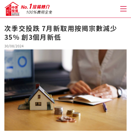
次季交投跌 7月新取用按揭宗數減少
35% 創3個月新低
關於我們
30/08/2024
格到至抵按揭
人才房貸・開戶優惠
免費房貸轉介服務
免費開戶轉介服務
私人貸款
優惠禮遇