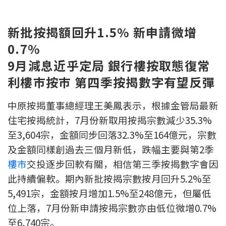
新盤優越按揭優惠
新批按揭額回升1.5% 新申請微增
中原按揭標籤優惠
0.7%
9月減息近乎定局 銀行樓按取態復常
推薦齊齊友賞
利樓巿按巿 第四季按揭數字有望反彈
按揭工具
中原按揭董事總經理王美鳳表示，根據金管局最新
按揭計算
住宅按揭統計，7月份新取用按揭宗數減少35.3%
至3,604宗，金額同步回落32.3%至164億元，宗數
轉按計算
及金額同樣創過去三個月新低，跌幅主要與第2季
置業預算
樓市
交投逐步回軟有關，相信第三季按揭數字會因
此持續偏軟。期內新批按揭宗數按月回升5.2%至
供款年期計算
5,491宗，金額按月增加1.5%至248億元，但屬低
位上落，7月份新申請按揭宗數亦由低位微增0.7%
工商舖按揭計算
至6,740宗。