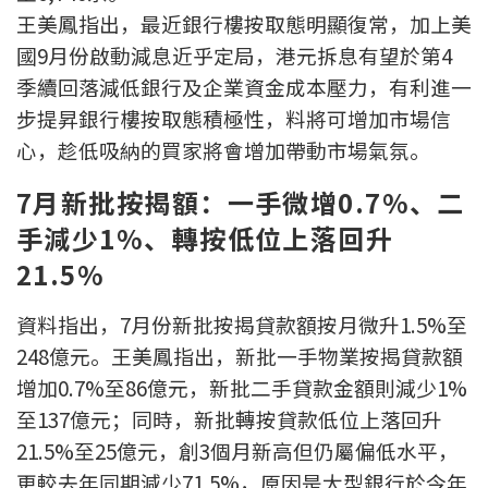
王美鳳指出，最近銀行樓按取態明顯復常，加上美
印花稅計算
國9月份啟動減息近乎定局，港元拆息有望於第4
免費物業估價
季續回落減低銀行及企業資金成本壓力，有利進一
步提昇銀行樓按取態積極性，料將可增加市場信
下載中心
心，趁低吸納的買家將會增加帶動市場氣氛。
按揭全面睇
7月新批按揭額：一手微增0.7%、二
手減少1%、轉按低位上落回升
新聞/研究
21.5%
公司動態
資料指出，7月份新批按揭貸款額按月微升1.5%至
按市新聞
248億元。王美鳳指出，新批一手物業按揭貸款額
增加0.7%至86億元，新批二手貸款金額則減少1%
統計數據庫
至137億元；同時，新批轉按貸款低位上落回升
21.5%至25億元，創3個月新高但仍屬偏低水平，
按揭快趣智識
更較去年同期減少71.5%，原因是大型銀行於今年