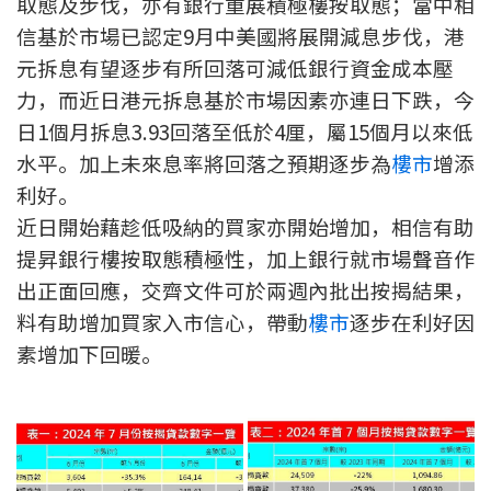
取態及步伐，亦有銀行重展積極樓按取態；當中相
聯絡我們
信基於市場已認定9月中美國將展開減息步伐，港
元拆息有望逐步有所回落可減低銀行資金成本壓
聯絡方法
力，而近日港元拆息基於市場因素亦連日下跌，今
網上申請按揭轉介
日1個月拆息3.93回落至低於4厘，屬15個月以來低
水平。加上未來息率將回落之預期逐步為
樓市
增添
條款及細則
利好。
近日開始藉趁低吸納的買家亦開始增加，相信有助
私隱政策
提昇銀行樓按取態積極性，加上銀行就市場聲音作
出正面回應，交齊文件可於兩週內批出按揭結果，
简
料有助增加買家入市信心，帶動
樓市
逐步在利好因
素增加下回暖。
本網頁所提供資料僅作參考用途。
若因錯漏而引致任何不便或損失，中原按揭概不負責。
本網站採用無障礙網頁設計，如有任何問題，可查詢：
2889 2886 / cmb@mail.centanet.com
中原地產
|
網上搵樓
|
中原工商舖
© 2026 中原按揭經紀有限公司 Centaline Mortgage Broker Limited 版權所有