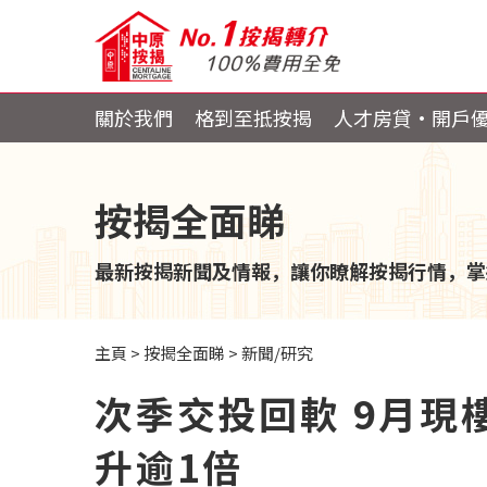
關於我們
格到至抵按揭
人才房貸・開戶
按揭全面睇
最新按揭新聞及情報，讓你瞭解按揭行情，掌
主頁
>
按揭全面睇
>
新聞/研究
次季交投回軟 9月現
升逾1倍