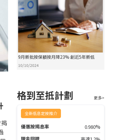
9月新批按保額按月降23% 創近5年新低
10/10/2024
格到至抵計劃
更多>
升
全新低息定按推介
按揭
%
優惠按揭息率
0.980
過
現金回贈
高達1.2%