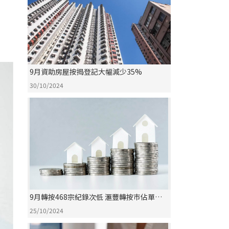
9月資助房屋按揭登記大幅減少35%
30/10/2024
9月轉按468宗紀錄次低 滙豐轉按巿佔單月
四連冠
25/10/2024