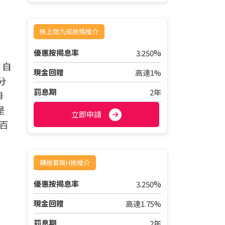
無上限九成按揭推介
%
優惠按揭息率
3.250
來自
現金回贈
高達1%
分
罰息期
2年
排
是
立即申請
百
轉按套現H按推介
%
優惠按揭息率
3.250
現金回贈
高達1.75%
罰息期
2年