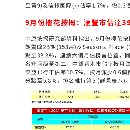
至第9)及信銀國際(市佔率1.7%，增0.
9月份樓花按揭：滙豐巿佔達3
中原按揭研究部資料指出，9月份樓花按揭
朗賢峰2B期(153宗)及Seasons Pla
點至38.8%，連續六個月佔榜首位置，同
名升兩級至第二，中銀香港巿佔率按月跌2
東亞銀行巿佔率10.7%，按月減少0.6
分點至5.8%，排名維持第5 (詳見表八)