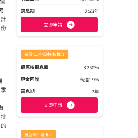
三個
場
罰息期
2或3年
按計
立即申請
場份
新盤/二手私樓H按推介
%
優惠按揭息率
3.250
季
現金回贈
高達1.9%
易
四季
罰息期
2年
立即申請
市
審批
降的
回
居屋高回贈推介