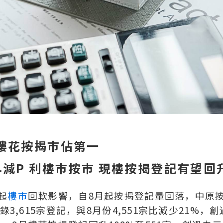
樓花按揭巿佔第一
早減P 利樓巿按巿 現樓按揭登記有望回
起
樓市
回軟影響，自8月起按揭登記量回落，中原
3,615宗登記，與8月份4,551宗比減少21%，創