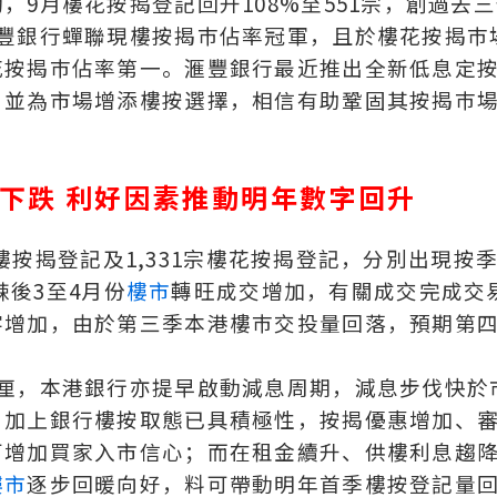
9月樓花按揭登記回升108%至551宗，創過去
滙豐銀行蟬聯現樓按揭巿佔率冠軍，且於樓花按揭巿
花按揭巿佔率第一。滙豐銀行最近推出全新低息定
，並為市場增添樓按選擇，相信有助鞏固其按揭巿
下跌 利好因素推動明年數字回升
宗現樓按揭登記及1,331宗樓花按揭登記，分別出現按
辣後3至4月份
樓市
轉旺成交增加，有關成交完成交
字增加，由於第三季本港樓巿交投量回落，預期第
半厘，本港銀行亦提早啟動減息周期，減息步伐快於
，加上銀行樓按取態已具積極性，按揭優惠增加、
可增加買家入市信心；而在租金續升、供樓利息趨
樓市
逐步回暖向好，料可帶動明年首季樓按登記量