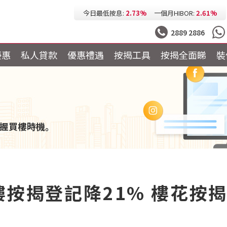
今日最低按息:
2.73%
一個月HIBOR:
2.61%
今日最低P按:
3.25%
今日最低H按:
3.25%
2889 2886
優惠
私人貸款
優惠禮遇
按揭工具
按揭全面睇
裝
握買樓時機。
樓按揭登記降21% 樓花按