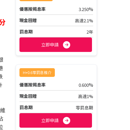
%
優惠按揭息率
3.250
分
現金回贈
高達2.1%
罰息期
2年
立即申請
銀
港
H+0.6零罰息推介
跌
升
%
優惠按揭息率
0.600
現金回贈
高達1%
罰息期
零罰息期
名維
佔
立即申請
位