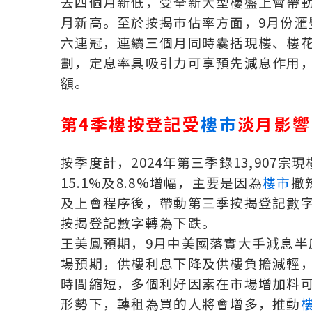
去四個月新低，受全新大型樓盤上會帶動，
月新高。至於按揭巿佔率方面，9月份
六連冠，連續三個月同時囊括現樓、樓
劃，定息率具吸引力可享預先減息作用
額。
第4季樓按登記受
樓市
淡月影響
按季度計，2024年第三季錄13,907
15.1%及8.8%增幅，主要是因為
樓市
撤
及上會程序後，帶動第三季按揭登記數
按揭登記數字轉為下跌。
王美鳳預期，9月中美國落實大手減息
場預期，供樓利息下降及供樓負擔減輕
時間縮短，多個利好因素在市場增加料
形勢下，轉租為買的人將會增多，推動