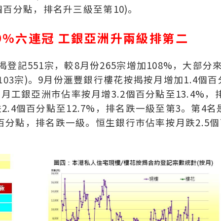
3個百分點，排名升三級至第10)。
9%六連冠 工銀亞洲升兩級排第二
登記551宗，較8月份265宗增加108%，大部分
ce (103宗)。9月份滙豐銀行樓花按揭按月增加1.4個百
月工銀亞洲巿佔率按月增3.2個百分點至13.4%，
.4個百分點至12.7%，排名跌一級至第3。第4名
個百分點，排名跌一級。恒生銀行巿佔率按月跌2.5個
。