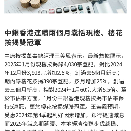
新盤優越按揭優惠
中原按揭標籤優惠
中銀香港連續兩個月囊括現樓、樓花
推薦齊齊友賞
按揭雙冠軍
按揭工具
中原按揭董事總經理王美鳳表示，最新數據顯示，
2025年1月份現樓按揭錄4,030宗登記，對比2024
按揭計算
年12月份3,928宗增加2.6%，創過去5個月新高；
轉按計算
期內錄樓花按揭390宗登記，按月增加25%，創過
去三個月新高，相對2024年1月60宗大增5.5倍。至
置業預算
於巿佔率方面，1月份中銀香港現樓按揭巿佔率保
持5連冠，更於樓花按揭蟬聯冠軍。王美鳳預期，
供款年期計算
受惠2024年第4季起利好因素增加，銀行提速減息
而2025年減息期延續、本地經濟復甦步伐趨穩、
工商舖按揭計算