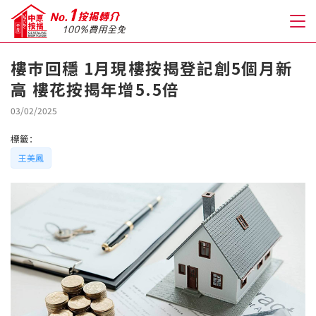
樓巿回穩 1月現樓按揭登記創5個月新
高 樓花按揭年增5.5倍
關於我們
03/02/2025
格到至抵按揭
標籤：
王美鳳
人才房貸・開戶優惠
免費房貸轉介服務
免費開戶轉介服務
私人貸款
優惠禮遇