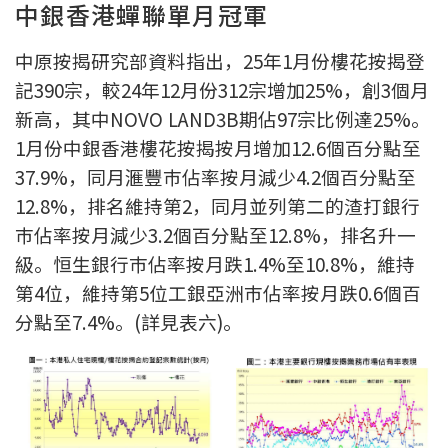
中銀香港蟬聯單月冠軍
聯絡我們
中原按揭研究部資料指出，25年1月份樓花按揭登
聯絡方法
記390宗，較24年12月份312宗增加25%，創3個月
網上申請按揭轉介
新高，其中NOVO LAND3B期佔97宗比例達25%。
1月份中銀香港樓花按揭按月增加12.6個百分點至
條款及細則
37.9%，同月滙豐巿佔率按月減少4.2個百分點至
12.8%，排名維持第2，同月並列第二的渣打銀行
私隱政策
巿佔率按月減少3.2個百分點至12.8%，排名升一
級。恒生銀行巿佔率按月跌1.4%至10.8%，維持
简
第4位，維持第5位工銀亞洲巿佔率按月跌0.6個百
分點至7.4%。(詳見表六)。
本網頁所提供資料僅作參考用途。
若因錯漏而引致任何不便或損失，中原按揭概不負責。
本網站採用無障礙網頁設計，如有任何問題，可查詢：
2889 2886 / cmb@mail.centanet.com
中原地產
|
網上搵樓
|
中原工商舖
© 2026 中原按揭經紀有限公司 Centaline Mortgage Broker Limited 版權所有