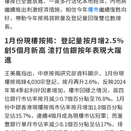
樓按已全面放寬、一簽多行活化本地經濟，內地將
印花稅計算
繼續推出刺激經濟措施，相信今年
樓市
繼續復甦向
好，帶動今年按揭貸款量及登記量回復雙位數增
免費物業估價
長。
下載中心
1月份現樓按揭：登記量按月增2.5%
創5個月新高 渣打信銀按年表現大躍
按揭全面睇
進
新聞/研究
王美鳳指出，中原按揭研究部資料顯示，1月份現
公司動態
樓按揭錄4,030宗登記，按月再升2.6%，反映2024
年第4季起利好因素增加，樓巿回穩之情況，首四
按市新聞
位銀行巿佔率按月減少0.7個百分點至76.8%。1月
份中銀香港現樓按揭巿佔率按月增加1.8個百分點
統計數據庫
至佔35.7%，連續4個月成為現樓巿佔冠軍；而滙
按揭快趣智識
豐銀行單月巿佔率減少8.1個百分點至佔17%，排