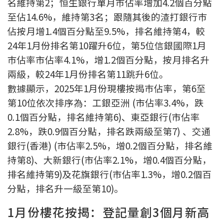
名維持第2；恒生銀行單月巿佔率增加4.2個百分點
按揭智庫
至佔14.6%，維持第3名；跟隨其後的渣打銀行巿
佔按月增1.4個百分點至9.5%，排名維持第4，較
樓按專欄
24年1月份排名第10躍升6位，第5位信銀國際1月
巿佔率市佔率4.1%，增1.2個百分點，按月排名升
按揭百科
兩級，較24年1月份排名第11跳升6位。
數據顯示，2025年1月份現樓按揭巿佔率，第6至
實時銀行資訊
第10位依次排序為：工銀亞洲 (市佔率3.4%，跌
裝修·保險優惠
0.1個百分點，排名維持第6)、東亞銀行(市佔率
2.8%，跌0.9個百分點，排名跌兩級至第7) 、交通
免費裝修轉介服務
銀行(香港) (市佔率2.5%，增0.2個百分點，排名維
裝修設計專欄
持第8)、大新銀行(市佔率2.1%，增0.4個百分點，
排名維持第9)及花旗銀行(市佔率1.3%，增0.2個百
火險、家居、寵物保險
分點，排名升一級至第10)。
保險資訊專欄
1月份樓花按揭：登記量創3個月新高