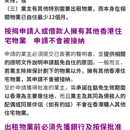
印花稅計算
（三）業主有其他特別需要出租物業，而本身在相
關物業已自住最少12個月。
免費物業估價
按揭申請人或借款人擁有其他香港住
下載中心
宅物業 申請不會被接納
按揭全面睇
申請的業主必須提交已簽署的聲明書，並
提供相關
的證明文件說明申請豁免自住的原因
。一般而言，
新聞/研究
若業主除按保計劃下的物業以外，擁有其他香港住
公司動態
宅物業，其申請不會被接納
。
至於申請獲得批准的業主，需
承諾在豁免生效期間
按市新聞
以香港為主要居住地
，而且
業主及其同為債務人的
配偶或同居伴侶（如有的話）不會在香港購入其他
統計數據庫
住宅物業。
按揭快趣智識
出租物業前必須先獲銀行及按保批准