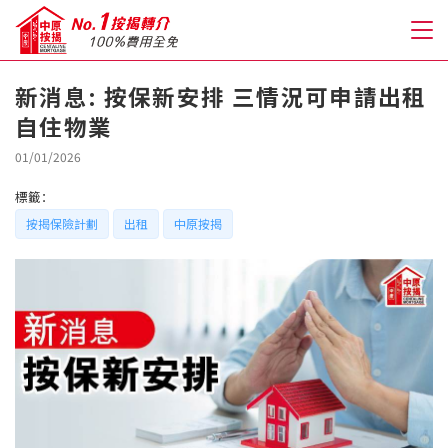
新消息: 按保新安排 三情況可申請出租
自住物業
關於我們
01/01/2026
格到至抵按揭
標籤：
按揭保險計劃
出租
中原按揭
人才房貸・開戶優惠
免費房貸轉介服務
免費開戶轉介服務
私人貸款
優惠禮遇