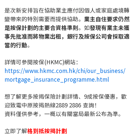
按揭智庫
是次新安排旨在協助業主應付因個人或家庭處境轉
變帶來的特別需要而提供協助。
業主自住要求仍然
樓按專欄
是按保計劃的主要合資格準則
。如
發現有業主未獲
事先批准而將物業出租，銀行及按保公司會採取適
按揭百科
當的行動
。
實時銀行資訊
詳情可參閱按保(HKMC)網站：
裝修·保險優惠
https://www.hkmc.com.hk/chi/our_business/
mortgage_insurance_programme.html
免費裝修轉介服務
裝修設計專欄
想了解更多按揭保險計劃詳情、9成按保優惠，歡
迎致電中原按揭熱線2889 2886 查詢！
火險、家居、寵物保險
資料僅供參考，一概以有關當局最新公布為準。
保險資訊專欄
立即了解
格到抵按揭計劃