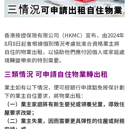
新盤優越按揭優惠
中原按揭標籤優惠
香港按證保險有限公司（HKMC）宣布，由2024年
推薦齊齊友賞
8月8日起會根據個別情況考慮批准合資格業主將
自住的物業出租，以協助他們應付因個人或家庭處
按揭工具
境轉變帶來的特別需要。
按揭計算
三類情況 可申請自住物業轉出租
轉按計算
業主如有以下情況，便可經銀行申請豁免按保計劃
置業預算
下的業主自住要求，將物業出租：
（一）業主家庭將有新生嬰兒或領養兒童，導致住
供款年期計算
屋要求改變；
（二）業主失業，因而需要更具彈性的住屋或財務
工商舖按揭計算
安排；或