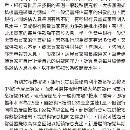
證，銀行審批居屋按揭的準則一般較私樓寬鬆，大多無需如
印花稅計算
私樓需通過壓力測試，但一般仍需評估買家的供款能力。而
銀行之間評估入息準則有所不同，有些銀行只需買家聲明入
免費物業估價
息水平，又或銀行衡量買家有能力供款便批出按揭，有些則
要求買家的每月供款額不高於入息一半，但當中銀行一般仍
下載中心
需查看買家的信貸紀錄。若然銀行認為買家有過多債務，又
或供款能力不足，或需買家提供同住的「咨詢人」，咨詢人
按揭全面睇
亦需申報其入息。一般來說，居屋買家屬長線用家，筆者建
議買家可自行衡量自己的供款防守力，計算自身每月總債務
新聞/研究
供款佔入息水平，以不超於40%為較健康水平。
公司動態
有別於私樓按揭，銀行只提供最優惠利率為基準之按揭
(P按)予居屋買家，而未可選擇現時市場大熱的銀行同業拆
按市新聞
息按揭(H按)。現時居屋息率一般與市場P按水平看齊，即按
揭年利率為2.5厘，雖然與H按約1.39厘息差達1厘，但銀行
統計數據庫
同樣為居屋按揭用家提供現金回贈，部份銀行更可提供按揭
存款掛鈎優惠，提供與按息相同之存息戶口，用家可透過日
按揭快趣智識
常儲蓄賺取高存息回報以抵銷按息支出。新居屋的按揭年期