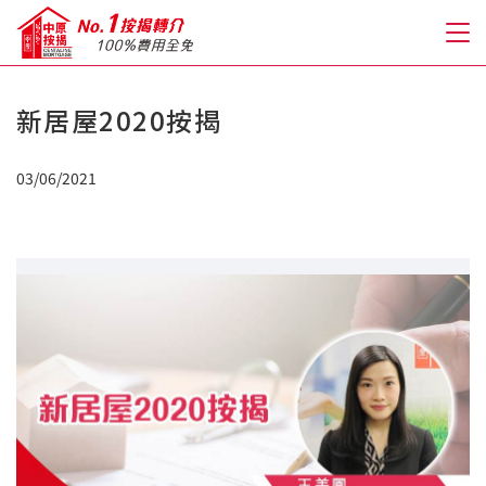
新居屋2020按揭
關於我們
03/06/2021
格到至抵按揭
人才房貸・開戶優惠
免費房貸轉介服務
免費開戶轉介服務
私人貸款
優惠禮遇