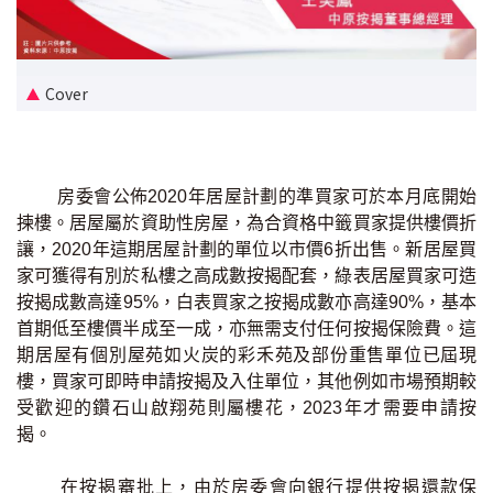
新盤優越按揭優惠
中原按揭標籤優惠
Cover
推薦齊齊友賞
按揭工具
房委會公佈2020年居屋計劃的準買家可於本月底開始
揀樓。居屋屬於資助性房屋，為合資格中籤買家提供樓價折
按揭計算
讓，2020年這期居屋計劃的單位以市價6折出售。新居屋買
家可獲得有別於私樓之高成數按揭配套，綠表居屋買家可造
轉按計算
按揭成數高達95%，白表買家之按揭成數亦高達90%，基本
首期低至樓價半成至一成，亦無需支付任何按揭保險費。這
置業預算
期居屋有個別屋苑如火炭的彩禾苑及部份重售單位已屆現
樓，買家可即時申請按揭及入住單位，其他例如市場預期較
供款年期計算
受歡迎的鑽石山啟翔苑則屬樓花，2023年才需要申請按
揭。
工商舖按揭計算
在按揭審批上，由於房委會向銀行提供按揭還款保