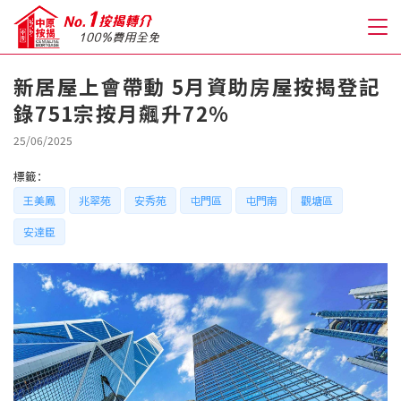
新居屋上會帶動 5月資助房屋按揭登記
錄751宗按月飆升72%
關於我們
25/06/2025
格到至抵按揭
標籤：
王美鳳
兆翠苑
安秀苑
屯門區
屯門南
觀塘區
人才房貸・開戶優惠
安達臣
免費房貸轉介服務
免費開戶轉介服務
私人貸款
優惠禮遇