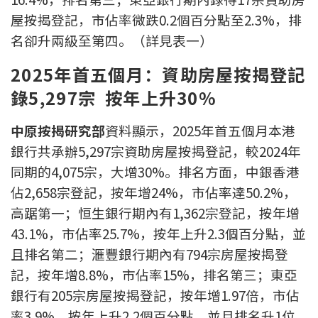
聯絡我們
屋按揭登記，市佔率微跌0.2個百分點至2.3%，排
名卻升兩級至第四。（詳見表一）
聯絡方法
2025
年首五個月：資助房屋按揭登記
網上申請按揭轉介
錄5,297宗 按年上升30%
條款及細則
中原按揭研究部
資料顯示，2025年首五個月本港
銀行共承辦5,297宗資助房屋按揭登記，較2024年
私隱政策
同期的4,075宗，大增30%。排名方面，中銀香港
佔2,658宗登記，按年增24%，市佔率達50.2%，
简
高踞第一；恒生銀行期內有1,362宗登記，按年增
本網頁所提供資料僅作參考用途。
43.1%，市佔率25.7%，按年上升2.3個百分點，並
若因錯漏而引致任何不便或損失，中原按揭概不負責。
且排名第二；滙豐銀行期內有794宗房屋按揭登
本網站採用無障礙網頁設計，如有任何問題，可查詢：
2889 2886 / cmb@mail.centanet.com
記，按年增8.8%，市佔率15%，排名第三；東亞
中原地產
|
網上搵樓
|
中原工商舖
銀行有205宗房屋按揭登記，按年增1.97倍，市佔
© 2026 中原按揭經紀有限公司 Centaline Mortgage Broker Limited 版權所有
率3.9%，按年上升2.2個百分點，並且排名升1位