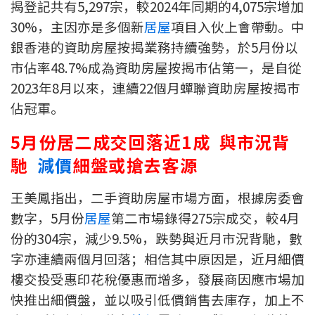
揭登記共有5,297宗，較2024年同期的4,075宗增加
印花稅計算
30%，主因亦是多個新
居屋
項目入伙上會帶動。中
銀香港的資助房屋按揭業務持續強勢，於5月份以
免費物業估價
市佔率48.7%成為資助房屋按揭巿佔第一，是自從
2023年8月以來，連續22個月蟬聯資助房屋按揭巿
下載中心
佔冠軍。
按揭全面睇
5
月份居二成交回落近1成
與
市況背
新聞/研究
馳
減價
細盤或搶去客源
公司動態
王美鳳指出，二手資助房屋巿場方面，根據房委會
數字，5月份
居屋
第二市場錄得275宗成交，較4月
按市新聞
份的304宗，減少9.5%，跌勢與近月市況背馳，數
字亦連續兩個月回落；相信其中原因是，近月細價
統計數據庫
樓交投受惠印花稅優惠而增多，發展商因應市場加
按揭快趣智識
快推出細價盤，並以吸引低價銷售去庫存，加上不