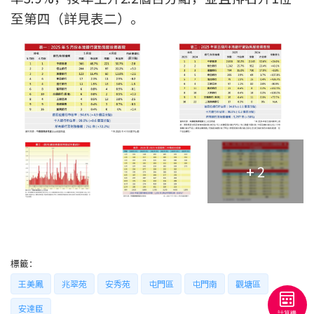
條款及細則
私隱政策聲明
|
至第四（詳見表二）。
+ 2
標籤：
王美鳳
兆翠苑
安秀苑
屯門區
屯門南
觀塘區
安達臣