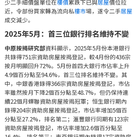
少二手細價盤單位在
樓價
累跌下已與
居屋
價位拉
按揭智庫
近，令部份買家轉為流向私
樓市
場，遂令二手
居屋
成交減少。
樓按專欄
2025
年5月：首三位銀行排名維持不變
按揭百科
中原按揭研究部
資料顯示，2025年5月份本港銀行
實時銀行資訊
共錄得751宗資助房屋按揭登記，較4月份的436宗
按月明顯回升72%。5月份首四大銀行市佔率上升
裝修·保險優惠
4.9個百分點至94.6%，首三位排名維持不變。其
免費裝修轉介服務
中，中銀香港錄得366宗資助房屋按揭登記，市佔
率雖然按月下降2個百分點至48.7%，但仍保持連
裝修設計專欄
續22個月蟬聯資助房屋按揭冠軍；恒生銀行期內
錄得204宗資助房屋按揭登記，市佔率增加5個百
火險、家居、寵物保險
分點至27.2%，排名第二；滙豐銀行同期有123宗
資助房屋按揭登記，市佔率增加2.6個百分點至
保險資訊專欄
16.4%，排名第三；東亞銀行期內錄得17宗資助房