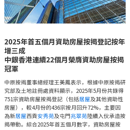
新盤優越按揭優惠
中原按揭標籤優惠
推薦齊齊友賞
2025
年首五個月資助房屋按揭登記按年
增三成
按揭工具
中銀香港連續22個月榮膺資助房屋按揭
按揭計算
冠軍
轉按計算
中原按揭董事總經理王美鳳表示，根據中原按揭研
究部及土地註冊處資料顯示，2025年5月份共錄得
置業預算
751宗資助房屋按揭登記（包括
居屋
及其他資助性
房屋），較4月份的436宗按月回升72%，主要因
供款年期計算
為新
居屋
西貢
安秀苑
及屯門
兆翠苑
陸續入伙承造按
工商舖按揭計算
揭帶動。綜合2025年首五個月數字，資助房屋按