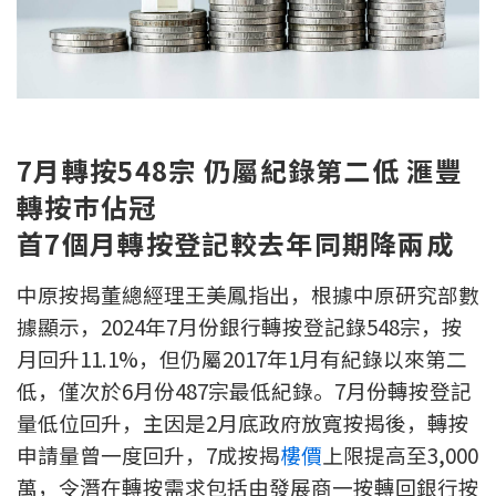
新盤優越按揭優惠
中原按揭標籤優惠
推薦齊齊友賞
7月轉按548宗 仍屬紀錄第二低 滙豐
按揭工具
轉按巿佔冠
首7個月轉按登記較去年同期降兩成
按揭計算
中原按揭董總經理王美鳳指出，根據中原研究部數
轉按計算
據顯示，2024年7月份銀行轉按登記錄548宗，按
置業預算
月回升11.1%，但仍屬2017年1月有紀錄以來第二
低，僅次於6月份487宗最低紀錄。7月份轉按登記
供款年期計算
量低位回升，主因是2月底政府放寬按揭後，轉按
申請量曾一度回升，7成按揭
樓價
上限提高至3,000
工商舖按揭計算
萬，令潛在轉按需求包括由發展商一按轉回銀行按