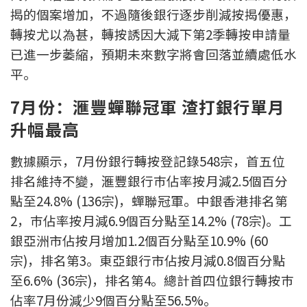
揭的個案增加，不過隨後銀行逐步削減按揭優惠，
印花稅計算
轉按尤以為甚，轉按誘因大減下第2季轉按申請量
免費物業估價
已進一步萎縮，預期未來數字將會回落並續處低水
平。
下載中心
7月份：滙豐蟬聯冠軍 渣打銀行單月
按揭全面睇
升幅最高
新聞/研究
數據顯示，7月份銀行轉按登記錄548宗，首五位
排名維持不變，滙豐銀行巿佔率按月減2.5個百分
公司動態
點至24.8% (136宗)，蟬聯冠軍。中銀香港排名第
按市新聞
2，巿佔率按月減6.9個百分點至14.2% (78宗)。工
銀亞洲市佔按月增加1.2個百分點至10.9% (60
統計數據庫
宗)，排名第3。東亞銀行市佔按月減0.8個百分點
至6.6% (36宗)，排名第4。總計首四位銀行轉按巿
按揭快趣智識
佔率7月份減少9個百分點至56.5%。