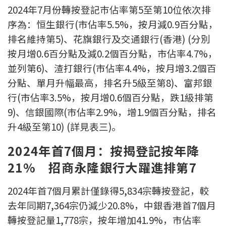
2024年7月份轉按登記巿佔率第5至第10位依次排
按揭智庫
序為：恒生銀行(市佔率5.5%，按月減0.9百分點，
樓按專欄
排名維持第5)、花旗銀行及交通銀行(香港) (分別
按月增0.6百分點及減0.2個百分點，市佔率4.7%，
按揭百科
並列第6)、渣打銀行(市佔率4.4%，按月增3.2個百
分點、單月升幅最高，排名升5級至第8)、富邦銀
實時銀行資訊
行(市佔率3.5%，按月增0.6個百分點，跌1級排第
9)、信銀國際(市佔率2.9%，增1.9個百分點，排名
裝修·保險優惠
升4級至第10) (詳見表三)。
免費裝修轉介服務
2024年首7個月：按揭登記按年降
裝修設計專欄
21% 招商永隆銀行大躍進排第7
火險、家居、寵物保險
2024年首7個月累計僅錄得5,834宗轉按登記，較
去年同期7,364宗仍減少20.8%，中銀香港首7個月
保險資訊專欄
轉按登記量1,778宗，按年增加41.9%，市佔率