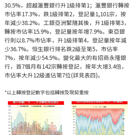
30.5%，超越滙豐銀行升1級排第1；滙豐銀行轉按
聯絡我們
巿佔率17.3%，跌1級排第2，登記量1,101宗，按
聯絡方法
年減少38.2%。工銀亞洲緊隨其後，升1級排第3，
轉按市佔率15.9%，登記量按年增7.9%。東亞銀
網上申請按揭轉介
行則以8.7%市佔率，升1級排第4，登記量按年減
少36.7%。恒生銀行排名跌2級至第5，市佔率
條款及細則
7%，按年減少54.5%。變化最大的有招商永隆銀
私隱政策
行，首7個月有142宗轉按登記，按年大增3.4倍，
巿佔率大升12級進佔第7位(詳見表四)。
简
*以上轉按登記數字包括轉按及現契重按
本網頁所提供資料僅作參考用途。
若因錯漏而引致任何不便或損失，中原按揭概不負責。
本網站採用無障礙網頁設計，如有任何問題，可查詢：
2889 2886 / cmb@mail.centanet.com
中原地產
|
網上搵樓
|
中原工商舖
© 2026 中原按揭經紀有限公司 Centaline Mortgage Broker Limited 版權所有