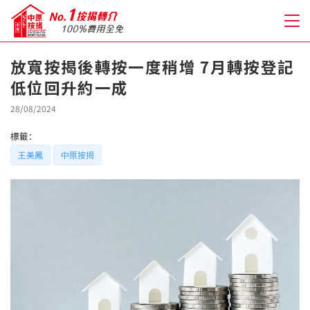
放寬按揭後轉按一度稍增 7月轉按登記
低位回升約一成
關於我們
28/08/2024
格到至抵按揭
標籤：
王美鳳
中原按揭
人才房貸・開戶優惠
免費房貸轉介服務
免費開戶轉介服務
私人貸款
優惠禮遇