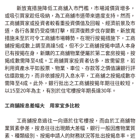
按揭智庫
新放寬措施降低工商舖入市門檻，市場減價貨增多，
或吸引買家趁低吸納，為工商舖市道帶來適度支持。然而，
樓按專欄
工商舖買家或投資者較看重投資價值及回報、經濟前景及市
道，各行各業仍受疫情打擊，經濟復甦步伐存變數，新放寬
措施未至於可令工商舖市場轉勢。在現行按揭措施下，工商
按揭百科
舖按揭成數上調至高達5成，但不少工商舖按揭申請人本身
已有按揭在身，新購的工商舖物業便屬於第二套房按揭，按
實時銀行資訊
揭成數需降至4成。工商舖買家投資者佔多，故需留意，若
利用資產水平如股票、物業、車位、存款等之價值讓銀行評
裝修·保險優惠
估還款能力，而非依據按月入息水平，工商舖之按揭成數亦
免費裝修轉介服務
需降至4成。此外，銀行批出之工商舖按揭年期往往較短，
以15至20年為主，有別於住宅樓按年期長達30年。
裝修設計專欄
工商舖按息差幅大 用家宜多比較
火險、家居、寵物保險
工商舖按息過往一向遜於住宅樓按，而由於工商舖物
業質素參差，按息往往出現頗大差幅，銀行一般因應物業質
保險資訊專欄
素、種類級別、按揭申請人的財務狀況等批出按揭息率。近