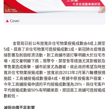
新盤優越按揭優惠
中原按揭標籤優惠
Cover
推薦齊齊友賞
按揭工具
金管局日前公布放寬非住宅物業按揭成數由4成上調至
5成，提高了非住宅物業可造按揭成數1成。新冠肺炎疫情直
按揭計算
接影響及削弱經濟活動，對工商舖市道打擊明顯大於住宅市
場，成交量明顯下跌；限聚令、禁堂食等措施尤其對餐飲及
轉按計算
零售業造成衝擊，舖市前景尤為嚴峻，故此政府希望及時放
寬非住宅物業按揭成數。放寬前自2013年2月第六輪樓按措
置業預算
施起，工商舖按揭成數僅達4成。根據中原按揭客戶個案，
今年工商舖按揭申請的平均按揭成數僅為28%，與住宅客戶
供款年期計算
平均按揭成數逾50%有明顯差距，原因是工商舖可造按揭成
數較低。
工商舖按揭計算
減低估價不足影響