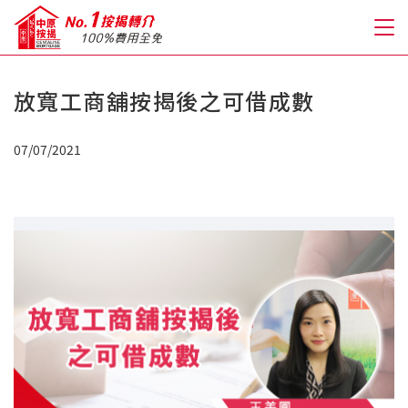
放寬工商舖按揭後之可借成數
關於我們
07/07/2021
格到至抵按揭
人才房貸・開戶優惠
免費房貸轉介服務
免費開戶轉介服務
私人貸款
優惠禮遇