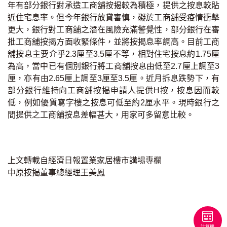
年有部分銀行對承造工商舖按揭較為積極，提供之按息較貼
聯絡我們
近住宅息率。但今年銀行放貸審慎，礙於工商舖受疫情衝擊
更大，銀行對工商舖之潛在風險充滿警覺性，部分銀行在審
聯絡方法
批工商舖按揭方面收緊條件，並將按揭息率調高。目前工商
舖按息主要介乎2.3厘至3.5厘不等，相對住宅按息約1.75厘
網上申請按揭轉介
為高，當中已有個別銀行將工商舖按息由低至2.7厘上調至3
厘，亦有由2.65厘上調至3厘至3.5厘。近月拆息跌勢下，有
條款及細則
部分銀行維持向工商舖按揭申請人提供H按，按息因而較
低，例如優質寫字樓之按息可低至約2厘水平。現時銀行之
私隱政策
間提供之工商舖按息差幅甚大，用家可多留意比較。
简
上文轉載自經濟日報置業家居樓市講場專欄
本網頁所提供資料僅作參考用途。
若因錯漏而引致任何不便或損失，中原按揭概不負責。
中原按揭董事總經理王美鳳
本網站採用無障礙網頁設計，如有任何問題，可查詢：
2889 2886 / cmb@mail.centanet.com
中原地產
|
網上搵樓
|
中原工商舖
© 2026 中原按揭經紀有限公司 Centaline Mortgage Broker Limited 版權所有