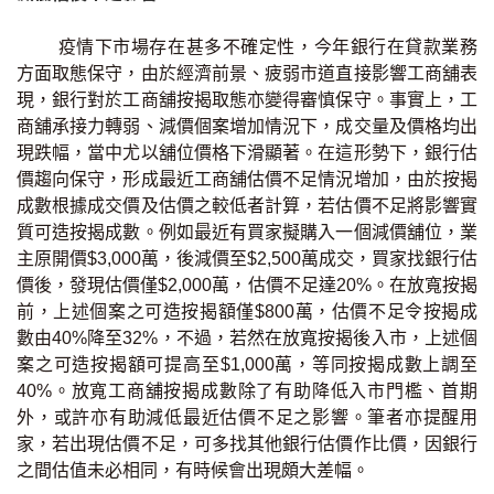
印花稅計算
疫情下市場存在甚多不確定性，今年銀行在貸款業務
方面取態保守，由於經濟前景、疲弱市道直接影響工商舖表
免費物業估價
現，銀行對於工商舖按揭取態亦變得審慎保守。事實上，工
商舖承接力轉弱、減價個案增加情況下，成交量及價格均出
下載中心
現跌幅，當中尤以舖位價格下滑顯著。在這形勢下，銀行估
價趨向保守，形成最近工商舖估價不足情況增加，由於按揭
按揭全面睇
成數根據成交價及估價之較低者計算，若估價不足將影響實
質可造按揭成數。例如最近有買家擬購入一個減價舖位，業
新聞/研究
主原開價$3,000萬，後減價至$2,500萬成交，買家找銀行估
價後，發現估價僅$2,000萬，估價不足達20%。在放寬按揭
公司動態
前，上述個案之可造按揭額僅$800萬，估價不足令按揭成
數由40%降至32%，不過，若然在放寬按揭後入市，上述個
按市新聞
案之可造按揭額可提高至$1,000萬，等同按揭成數上調至
40%。放寬工商舖按揭成數除了有助降低入市門檻、首期
統計數據庫
外，或許亦有助減低最近估價不足之影響。筆者亦提醒用
家，若出現估價不足，可多找其他銀行估價作比價，因銀行
按揭快趣智識
之間估值未必相同，有時候會出現頗大差幅。