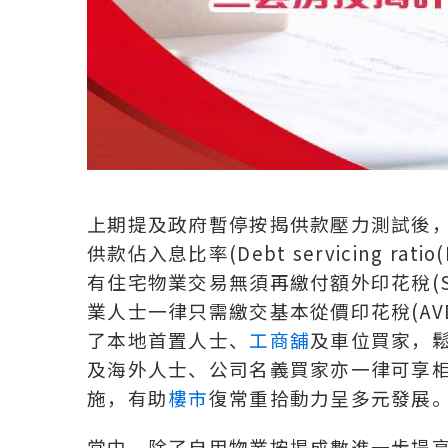
上期提及政府暫停按揭供款壓力測試後
供款佔入息比率(Debt servicing ra
有住宅物業交易無須再繳付額外印花稅(SS
業人士一律只需繳交基本從價印花稅(AVD
了本地首置人士、
工商舖
及車位買家，
及海外人士、公司名義買家亦一律可享
施，有助
樓市
復常重拾動力呈多元發展
當中，除了自用物業按揭成數進一步提高，