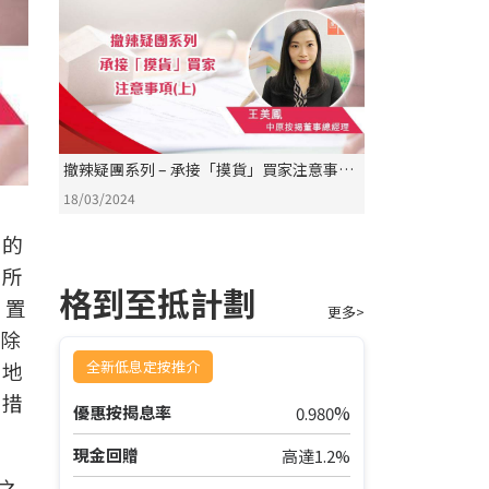
撤辣疑團系列 – 承接「摸貨」買家注意事項
(上)
18/03/2024
定的
，所
格到至抵計劃
，置
更多>
，除
全新低息定按推介
內地
按措
%
優惠按揭息率
0.980
現金回贈
高達1.2%
之