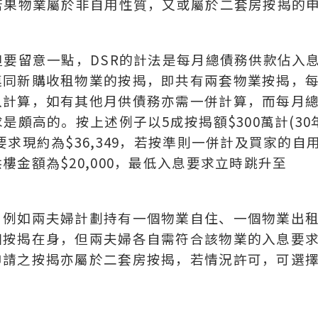
若果物業屬於非自用性質，又或屬於二套房按揭的
但要留意一點，DSR的計法是每月總債務供款佔入
連同新購收租物業的按揭，即共有兩套物業按揭，
入計算，如有其他月供債務亦需一併計算，而每月
是頗高的。按上述例子以5成按揭額$300萬計(30
求現約為$36,349，若按準則一併計及買家的自
金額為$20,000，最低入息要求立時跳升至
，例如兩夫婦計劃持有一個物業自住、一個物業出
個按揭在身，但兩夫婦各自需符合該物業的入息要
申請之按揭亦屬於二套房按揭，若情況許可，可選