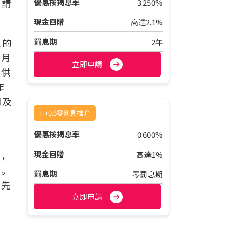
%
申請
優惠按揭息率
3.250
現金回贈
高達2.1%
息的
罰息期
2年
每月
立即申請
總供
年
用及
H+0.6零罰息推介
%
優惠按揭息率
0.600
現金回贈
租，
高達1%
求。
罰息期
零罰息期
擇先
立即申請