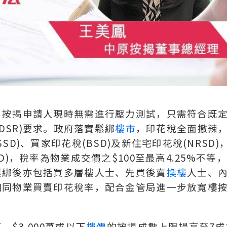
，按揭申請人現時無需進行壓力測試，只需符合既
tio(DSR)要求。政府落實鬆綁
樓市
，印花稅全面撤辣
D)、買家印花稅(BSD)及新住宅印花稅(NRSD)
)，稅率為物業成交價之$100至最高4.25%不等
鬆綁後亦包括買多層樓人士、先買後賣
換樓
人士、
相同物業買賣印花稅率，配合金管局進一步放寬樓
。
$3,000萬或以下
樓價
的按揭成數上限提高至7成