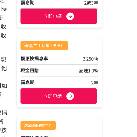
罰息期
2或3年
即時
立即申請
步
納收
的收
新盤/二手私樓H按推介
%
，現
優惠按揭息率
3.250
，他
現金回贈
高達1.9%
，
罰息期
2年
例如
需
立即申請
按揭
買
居屋高回贈推介
的按