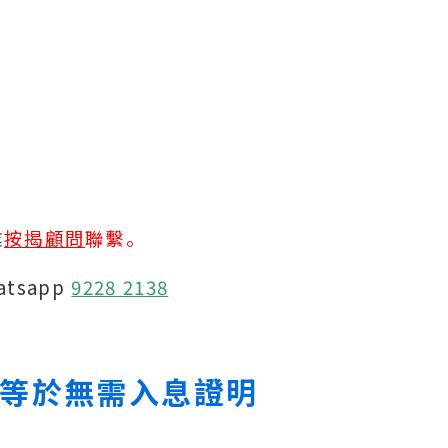
業
按揭顧問
聯繫。
atsapp
9228 2138
不等於無需入息證明