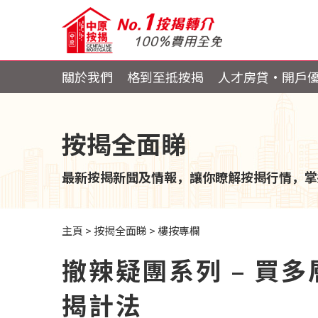
關於我們
格到至抵按揭
人才房貸・開戶
按揭全面睇
最新按揭新聞及情報，讓你瞭解按揭行情，掌
主頁
>
按揭全面睇
>
樓按專欄
撤辣疑團系列 – 買
揭計法