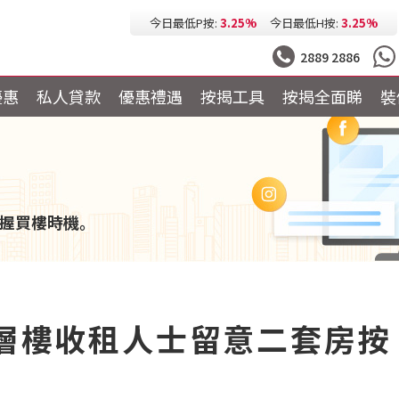
今日最低按息:
2.73%
一個月HIBOR:
2.61%
今日最低P按:
3.25%
今日最低H按:
3.25%
2889 2886
優惠
私人貸款
優惠禮遇
按揭工具
按揭全面睇
裝
握買樓時機。
多層樓收租人士留意二套房按