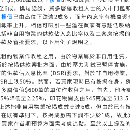
至6成，換句話說，買多層樓收租人士的入市門檻
。
樓價
已由高位下跌逾2成多，而年內息率有機會逐
回報率上升，相信可吸引一些潛在買家有意趁低吸
包括非自用物業的供款佔入息比率以及二套房按揭
供款及審批要求，以下用例子說明之。
連租約物業作收租之用，由於物業屬於非自用性質
至於按揭供款審批方面，由於壓力測試已暫停實施
供款佔入息比率 (DSR)要求，對於非自用物業
DSR上限50%。然而，若買家現時已有按揭在身，
多層價值$600萬的單位作收租之用，首先，他所
.5%降低至2.25%，印花稅開支由$45萬減至$13.5
然上述指非自用物業按揭成數高達6成，但由於已有
，在既有準則下，按揭成數需下調不少於1成，故此
；買家在首期預算方面需考慮這點。至於以上提及