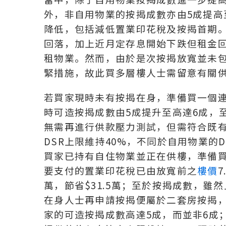
外，非自用物業的按揭成數亦由5成提高
降低，包括減低置業印花稅及按揭首期
回落，加上近月定存息開始下跌但租金
租物業。然而，由於是次按揭放寬並未
緊措施，故此買多層樓人士需留意有關
若買家現時未有按揭在身，準備買一個
時可造按揭成數由5成提升至高達6成，
無需再進行供款壓力測試，但需符合既有的
DSR上限維持40%，不同於自用物業的
買家已持有自住物業並正在供樓，準備買
要支付的置業印花稅已由放寬前之
樓價
7
萬，節省$31.5萬；至於按揭成數，雖
在身人士再申請按揭便屬於二套房按揭
家的可造按揭成數高達5成，而並非6成