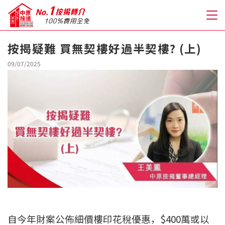
按揭疑難 買無契樓好過半契樓? (上)
關於我們
09/07/2025
格到至抵按揭
人才房貸・開戶優惠
免費房貸轉介服務
免費開戶轉介服務
私人貸款
自今年財案公佈細價樓印花稅優惠，$400萬或以
優惠禮遇