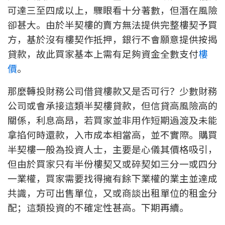
可達三至四成以上，驟眼看十分著數，但潛在風險
印花稅計算
卻甚大。由於半契樓的賣方無法提供完整樓契予買
方，基於沒有樓契作抵押，銀行不會願意提供按揭
免費物業估價
貸款，故此買家基本上需有足夠資金全數支付
樓
下載中心
價
。
按揭全面睇
那麼轉投財務公司借貸樓款又是否可行？少數財務
公司或會承接這類半契樓貸款，但信貸高風險高的
新聞/研究
關係，利息高昂，若買家並非用作短期過渡及未能
拿掐何時還款，入市成本相當高，並不實際。購買
公司動態
半契樓一般為投資人士，主要是心儀其價格吸引，
按市新聞
但由於買家只有半份樓契又或碎契如三分一或四分
一業權，買家需要找得擁有餘下業權的業主並達成
統計數據庫
共識，方可出售單位，又或商談出租單位的租金分
配；這類投資的不確定性甚高。下期再續。
按揭快趣智識