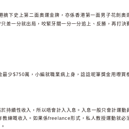
港摘下史上第二面奧運金牌，亦係香港第一面男子花劍奧
曾只差一分就出局，咬緊牙關一分一分追上、反勝，再打決
最少$750萬，小編就職業病上身，諗諗呢筆獎金用嚟買
屬於持續性收入，所以唔會計入入息。入息一般只會計運動
練嘅收入。如果係freelance形式，私人教授運動就必
下。