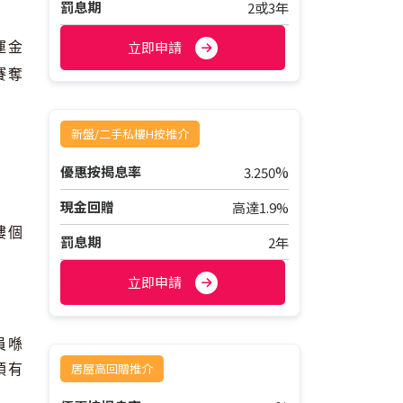
罰息期
2或3年
立即申請
運金
賽奪
新盤/二手私樓H按推介
%
優惠按揭息率
3.250
現金回贈
高達1.9%
樓個
罰息期
2年
立即申請
員喺
居屋高回贈推介
須有