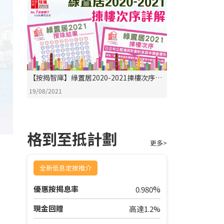
【按揭智庫】綠置居2020-2021揀樓次序詳
解
19/08/2021
格到至抵計劃
更多>
全新低息定按推介
%
優惠按揭息率
0.980
現金回贈
高達1.2%