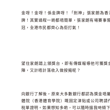
金呀！金呀！係金牌呀！「劍神」張家朗為香
牌！其實過程一啲都唔簡單，張家朗有場賽事
冠，全港市民都齊心為佢打氣！
望住家朗踏上頒獎台，即有傳媒報導他可獲獎金
陣，又計唔計落收入做按揭呢？
向銀行了解後，原來大多數銀行都認為獎金唔
體院（香港體育學院）嘅固定津貼或公司聘請作教
稅單證明。如果想知多啲，可以隨時搵我哋傾