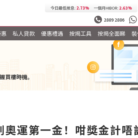
今日最低按息:
2.73%
一個月HIBOR:
2.63%
今日最低P按:
3.25%
今日最低H按:
3.25%
2889 2886
優惠
私人貸款
優惠禮遇
按揭工具
按揭全面睇
裝
握買樓時機。
劍奧運第一金！咁獎金計唔