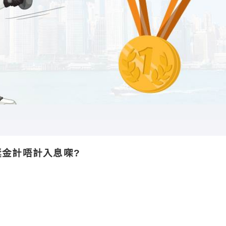
金計唔計入息㗎?