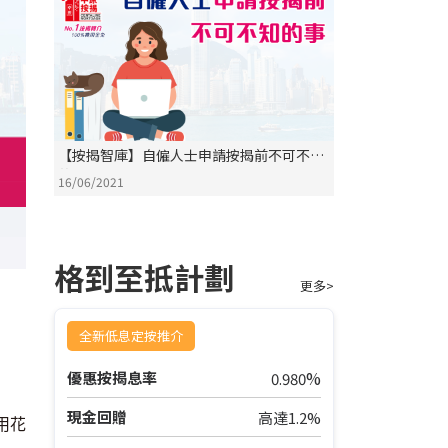
【按揭智庫】自僱人士申請按揭前不可不知
的事
16/06/2021
格到至抵計劃
更多>
全新低息定按推介
%
優惠按揭息率
0.980
現金回贈
高達1.2%
用花