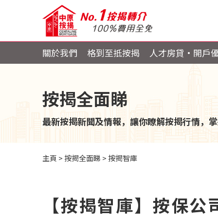
關於我們
格到至抵按揭
人才房貸・開戶
按揭全面睇
最新按揭新聞及情報，讓你瞭解按揭行情，掌
主頁
>
按揭全面睇
>
按揭智庫
【按揭智庫】按保公