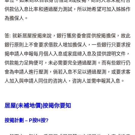
單位。如果她以白表身份借足9成按揭，她的入息未能符合
按揭智庫
供款佔入息比率和通過壓力測試，所以她希望可加入姊姊作
為擔保人。
樓按專欄
答: 就新居屋按揭來說，銀行獲房委會提供按揭擔保，故此
按揭百科
銀行原則上不會要求借款人增加擔保人，一些銀行只要求按
實時銀行資訊
揭申請人申報每月個人入息或家庭總入息及提供證明文件，
供款能力足夠便可，未必需要完全通過壓測。而有些銀行仍
裝修·保險優惠
會為申請人進行壓測，倘若入息不足以通過壓測，或要求客
免費裝修轉介服務
人加入與申請人同住的咨詢人，咨詢人並需申報其入息。
裝修設計專欄
居屋(未補地價)按揭你要知
火險、家居、寵物保險
按揭計劃 – P按H按?
保險資訊專欄