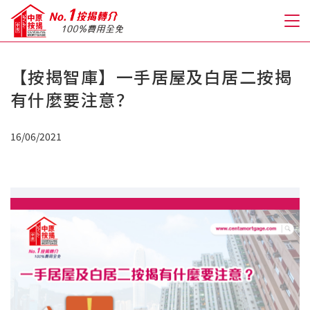
【按揭智庫】一手居屋及白居二按揭
關於我們
有什麼要注意？
格到至抵按揭
16/06/2021
人才房貸・開戶優惠
免費房貸轉介服務
免費開戶轉介服務
私人貸款
優惠禮遇