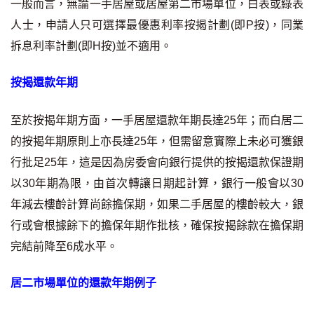
一般而言，無論一手居屋或居屋第二市場單位，白表或綠表
聯絡我們
人士，申請人只可選擇最優惠利率按揭計劃(即P按)，同業
聯絡方法
拆息利率計劃(即H按)並不適用。
網上申請按揭轉介
按揭還款年期
條款及細則
至於按揭年期方面，一手居屋還款年期長達25年；而白居二
的按揭年期原則上亦長達25年，但需留意實際上未必可獲銀
私隱政策
行批足25年，這是因為房委會向銀行提供的按揭還款保證期
以30年期為限，由首次轉讓日期起計算，銀行一般會以30
简
年減去樓齡計算尚餘擔保期，如果二手居屋的樓齡較大，銀
本網頁所提供資料僅作參考用途。
行或會根據餘下的擔保年期作批核，確保按揭餘款在擔保期
若因錯漏而引致任何不便或損失，中原按揭概不負責。
完結前降至6成水平。
本網站採用無障礙網頁設計，如有任何問題，可查詢：
2889 2886 / cmb@mail.centanet.com
居二市場單位的還款年期例子
中原地產
|
網上搵樓
|
中原工商舖
© 2026 中原按揭經紀有限公司 Centaline Mortgage Broker Limited 版權所有