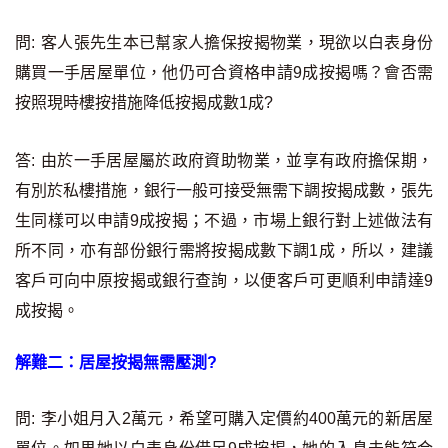
印花稅計算
問: 客人張先生本已幫家人擔保按揭物業，現欲以白表身份
購買一手居屋單位，他仍可合資格申請9成按揭嗎？會否需
免費物業估價
按照現時樓按措施降低按揭成數1成?
下載中心
答: 由於一手居屋屬於政府資助物業，並享有政府擔保期，
按揭全面睇
有別於私樓措施，銀行一般可接受無需下調按揭成數，張先
新聞/研究
生同樣可以申請9成按揭；不過，市場上銀行對上述做法有
所不同，亦有部份銀行需將按揭成數下調1成，所以，建議
公司動態
客戶可向中原按揭或銀行查詢，以便客戶可更順利申請達9
成按揭。
按市新聞
解難二：居屋按揭無需壓測?
統計數據庫
按揭快趣智識
問: 李小姐月入2萬元，希望可購入定價約400萬元的新居屋