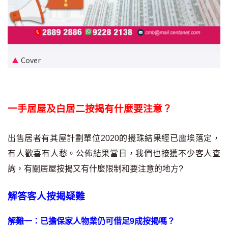
新盤優越按揭優惠
中原按揭標籤優惠
Cover
推薦齊齊友賞
按揭工具
一手居屋及白居二按揭有什麼要注意？
按揭計算
轉按計算
出售居者有其屋計劃單位2020的攪珠結果經已塵埃落定，
有人歡喜有人愁。公佈結果當日，我們也接獲不少客人查
置業預算
詢，有關居屋按揭又有什麼限制和要注意的地方?
供款年期計算
解答客人按揭疑難
工商舖按揭計算
解難一：已擔保家人物業仍可借足9成按揭嗎？