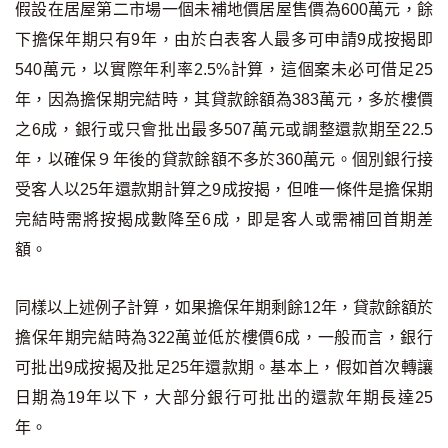
條款及細則
私隱政策聲明
假設在居屋第二市場一個未補地價居屋售價為600萬元，餘
|
下擔保年期只有9年，由於白表客人最多可申請9成按揭即
540萬元，以實際年利率2.5%計算，這個案未必可借足25
年，因為擔保期完結時，其貸款餘額為383萬元，多於樓價
之6成，銀行或只會批出最多507萬元或調整還款期至22.5
年，以確保９年後的貸款餘額不多於360萬元。個別銀行接
受客人以25年還款期計算之9成按揭，但唯一條件是擔保期
完結時需將按揭成數降至6成，即是客人或需補回首期差
額。
同樣以上述例子計算，如果擔保年期剩餘12年，貸款餘額於
擔保年期完結時為322萬並低於樓價6成，一般而言，銀行
可批出9成按揭及批足25年還款期。基本上，假如首次轉讓
日期為19年以下，大部分銀行可批出的還款年期⾧達25
年。