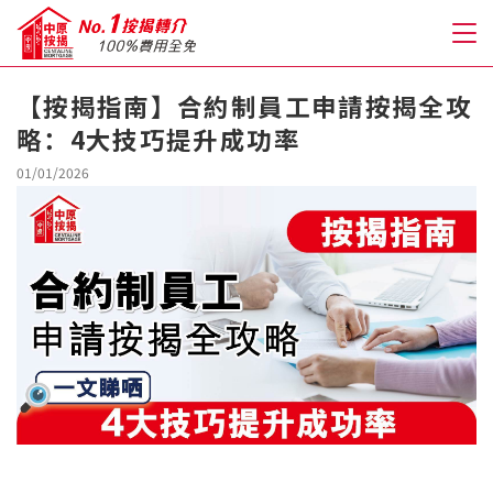
【按揭指南】合約制員工申請按揭全攻
略：4大技巧提升成功率
關於我們
01/01/2026
格到至抵按揭
人才房貸・開戶優惠
免費房貸轉介服務
免費開戶轉介服務
私人貸款
優惠禮遇