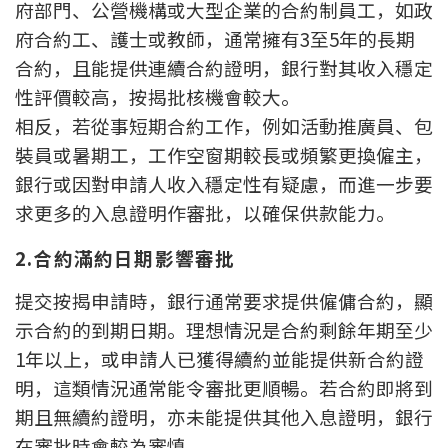
府部門、公營機構或大型企業的合約制員工，如政
按揭智庫
府合約工、護士或教師，通常擁有3至5年的長期
合約，且能提供連續合約證明，銀行對其收入穩定
樓按專欄
性評價較高，按揭批核機會較大。
相反，若從事短期合約工作，例如活動推廣員、包
按揭百科
裝員或暑期工，工作空窗期較長或頻繁更換僱主，
實時銀行資訊
銀行或因對申請人收入穩定性有疑慮，而進一步要
求更多的入息證明作審批，以確保供款能力。
裝修·保險優惠
2.合約滿約日期影響審批
免費裝修轉介服務
提交按揭申請時，銀行通常要求提供僱傭合約，顯
裝修設計專欄
示合約的到期日期。理想情況是合約剩餘年期至少
1年以上，或申請人已獲得續約並能提供新合約證
火險、家居、寵物保險
明，這類情況通常能令審批更順暢。若合約即將到
期且無續約證明，亦未能提供其他入息證明，銀行
保險資訊專欄
在審批時會較為審慎。