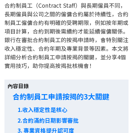
合約制員工（Contract Staff）與長期僱員不同，
新盤優越按揭優惠
長期僱員與公司之間的僱傭合約屬於持續性，合約
制員工僱傭合約有明確的受聘期限，例如按年期或
中原按揭標籤優惠
項目計算，合約到期後需續約才能延續僱傭關係。
推薦齊齊友賞
銀行在審批合約制員工的按揭申請時，會特別關注
收入穩定性、合約年期及專業背景等因素。本文將
按揭工具
詳細分析合約制員工申請按揭的關鍵，並分享4個
按揭計算
實用技巧，助你提高按揭批核機會！
轉按計算
內容目錄
合約制員工申請按揭的3大關鍵
置業預算
1.收入穩定性是核心
供款年期計算
2.合約滿約日期影響審批
工商舖按揭計算
3. 專業資格提升認可度