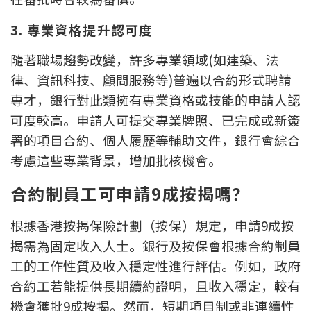
聯絡我們
3. 專業資格提升認可度
聯絡方法
隨著職場趨勢改變，許多專業領域(如建築、法
律、資訊科技、顧問服務等)普遍以合約形式聘請
網上申請按揭轉介
專才，銀行對此類擁有專業資格或技能的申請人認
條款及細則
可度較高。申請人可提交專業牌照、已完成或新簽
署的項目合約、個人履歷等輔助文件，銀行會綜合
私隱政策
考慮這些專業背景，增加批核機會。
合約制員工可申請9成按揭嗎？
简
根據香港按揭保險計劃（按保）規定，申請9成按
本網頁所提供資料僅作參考用途。
若因錯漏而引致任何不便或損失，中原按揭概不負責。
揭需為固定收入人士。銀行及按保會根據合約制員
本網站採用無障礙網頁設計，如有任何問題，可查詢：
2889 2886 / cmb@mail.centanet.com
工的工作性質及收入穩定性進行評估。例如，政府
合約工若能提供長期續約證明，且收入穩定，較有
中原地產
|
網上搵樓
|
中原工商舖
© 2026 中原按揭經紀有限公司 Centaline Mortgage Broker Limited 版權所有
機會獲批9成按揭。然而，短期項目制或非連續性