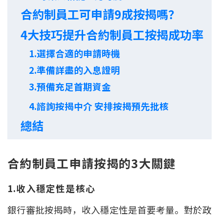
合約制員工可申請9成按揭嗎？
印花稅計算
4
大技巧提升合約制員工按揭成功率
免費物業估價
1.選擇合適的申請時機
下載中心
2.準備詳盡的入息證明
3.預備充足首期資金
按揭全面睇
4.諮詢按揭中介 安排按揭預先批核
新聞/研究
總結
公司動態
按市新聞
合約制員工申請按揭的3大關鍵
統計數據庫
1.收入穩定性是核心
按揭快趣智識
銀行審批按揭時，收入穩定性是首要考量。對於政