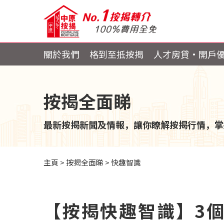
關於我們
格到至抵按揭
人才房貸・開戶
按揭全面睇
最新按揭新聞及情報，讓你瞭解按揭行情，掌
主頁
>
按揭全面睇
>
快趣智識
【按揭快趣智識】3