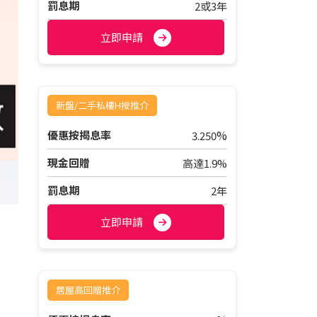
罰息期
2或3年
立即申請
新盤/二手私樓H按推介
%
優惠按揭息率
3.250
現金回贈
高達1.9%
罰息期
2年
立即申請
居屋高回贈推介