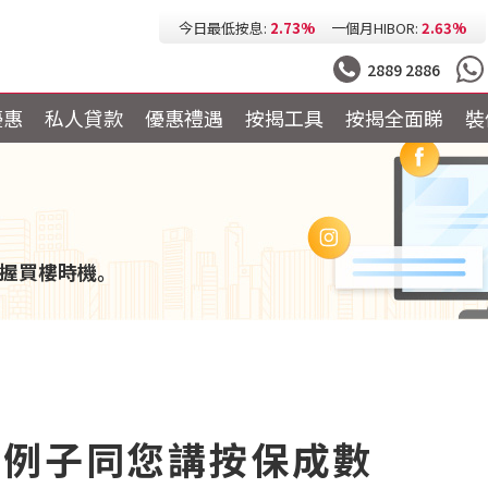
今日最低按息:
2.73%
一個月HIBOR:
2.63%
今日最低P按:
3.25%
今日最低H按:
3.25%
2889 2886
優惠
私人貸款
優惠禮遇
按揭工具
按揭全面睇
裝
握買樓時機。
個例子同您講按保成數