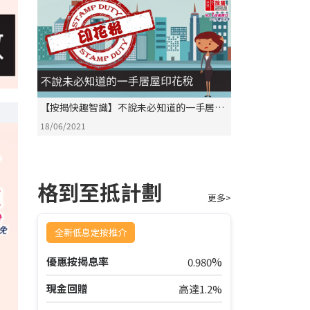
【按揭快趣智識】不說未必知道的一手居屋
印花稅
18/06/2021
格到至抵計劃
更多>
全新低息定按推介
%
優惠按揭息率
0.980
現金回贈
高達1.2%