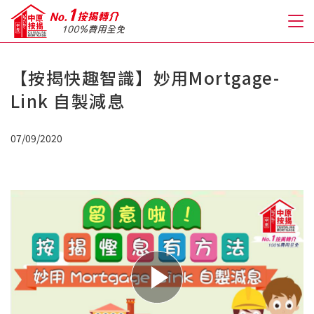
【按揭快趣智識】妙用Mortgage-
關於我們
Link 自製減息
格到至抵按揭
07/09/2020
人才房貸・開戶優惠
免費房貸轉介服務
免費開戶轉介服務
私人貸款
優惠禮遇