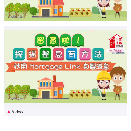
新盤優越按揭優惠
中原按揭標籤優惠
推薦齊齊友賞
按揭工具
按揭計算
轉按計算
置業預算
供款年期計算
Video
工商舖按揭計算