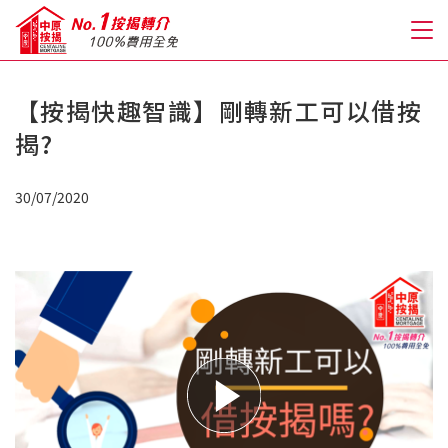
【按揭快趣智識】剛轉新工可以借按
關於我們
揭?
格到至抵按揭
30/07/2020
人才房貸・開戶優惠
免費房貸轉介服務
免費開戶轉介服務
私人貸款
優惠禮遇