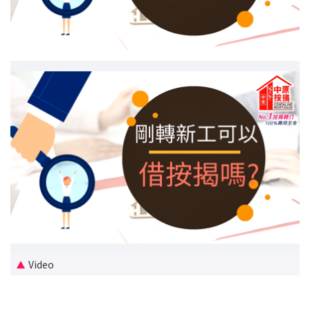
新盤優越按揭優惠
中原按揭標籤優惠
推薦齊齊友賞
按揭工具
按揭計算
轉按計算
置業預算
供款年期計算
Video
工商舖按揭計算