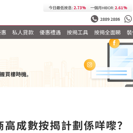
今日最低按息:
2.73%
一個月HIBOR:
2.61%
今日最低P按:
3.25%
今日最低H按:
3.25%
2889 2886
優惠
私人貸款
優惠禮遇
按揭工具
按揭全面睇
裝
握買樓時機。
商高成數按揭計劃係咩嚟？