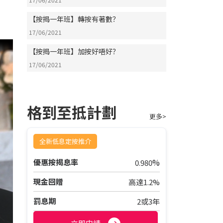
【按揭一年班】轉按有著數？
17/06/2021
【按揭一年班】加按好唔好？
17/06/2021
格到至抵計劃
更多>
全新低息定按推介
%
優惠按揭息率
0.980
現金回贈
高達1.2%
罰息期
2或3年