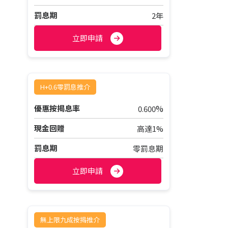
罰息期
2年
立即申請
H+0.6零罰息推介
%
優惠按揭息率
0.600
現金回贈
高達1%
罰息期
零罰息期
立即申請
無上限九成按揭推介