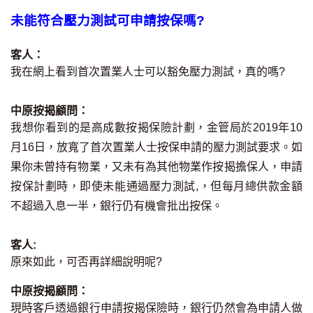
印花稅計算
未能符合壓力測試可申請按保嗎?
免費物業估價
客人：
我在網上看到首次置業人士可以豁免壓力測試，真的嗎?
下載中心
中原按揭顧問：
按揭全面睇
我想你看到的是高成數按揭保險計劃，金管局於2019年10
月16日，放寬了首次置業人士按保申請的壓力測試要求。如
新聞/研究
果你未曾持有物業，又未有為其他物業作按揭擔保人，申請
公司動態
按保計劃時，即使未能通過壓力測試,，但每月總供款金額
不超過入息一半，銀行仍有機會批出按保。
按市新聞
客人:
統計數據庫
原來如此，可否再詳細說明呢?
中原按揭顧問：
按揭快趣智識
現時客戶透過銀行申請按揭保險時，銀行仍然會為申請人做