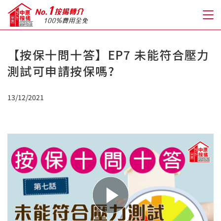
【按保十問十答】EP7 未能符合壓力
關於我們
測試可申請按保嗎?
格到至抵按揭
13/12/2021
人才房貸・開戶優惠
免費房貸轉介服務
免費開戶轉介服務
私人貸款
優惠禮遇