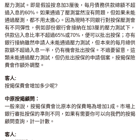
壓力測試。即是假設按息加3厘後，每月債務供款總額不超
按揭智庫
過入息的60%。如果通過了壓測當然沒有問題，但如果未能
通過壓測，都不用太擔心。因為現時不同銀行對按保壓測會
樓按專欄
有不同彈性，例如部份銀行會接納在加3厘的壓力測試下，
供款佔入息比率不超過65%或70%，便可以批出按保；亦有
按揭百科
銀行接納雖然申請人未能通過壓力測試，但本來的每月總供
款額不超過入息一半，仍有機會批出按保。不過要留意，這
實時銀行資訊
類未能通過壓力測試，但仍批出按保的申請個案，按揭保險
費會作額外調整。
裝修·保險優惠
客人:
免費裝修轉介服務
按揭保費會增加多少呢?
裝修設計專欄
中原按揭顧問：
一般來說，按揭保費會比原本的保費略為增加1成。市場上
銀行審批按保的準則不同，如果有需要你可以向我們的按揭
火險、家居、寵物保險
顧問查詢，計一計數。
保險資訊專欄
客人: