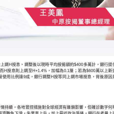
上調H按息，調整後以現時平均按揭額約$400多萬計，銀行提
而H按息則上調至H+1.4%，加幅為0.1厘；若為$600萬以上新
由於H按使用比例達9成，銀行調整H按等同上調市場按息，背後原因
情持續，各地管控措施對全球經濟有連鎖影響，但確診數字何
經濟難免下滑，失業率上升，加上最近政治爭議，銀行在考量上