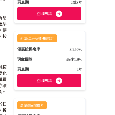
罰息期
2或3年
立即申請
拆息
但早
，傳
，按
新盤/二手私樓H按推介
%
優惠按揭息率
3.250
現金回贈
高達1.9%
減按
罰息期
2年
變化
購買
立即申請
亦跟
素。
9日
居屋高回贈推介
，拆