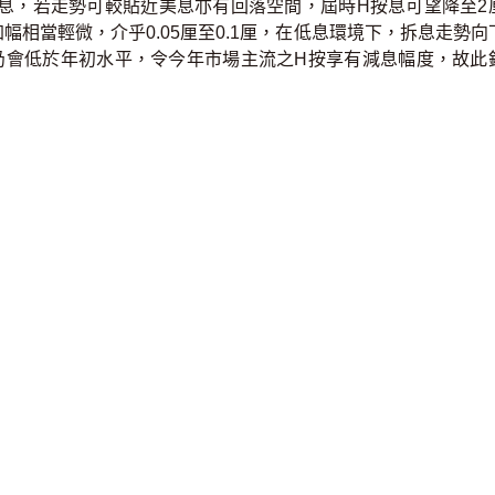
息，若走勢可較貼近美息亦有回落空間，屆時H按息可望降至2
相當輕微，介乎0.05厘至0.1厘，在低息環境下，拆息走勢向
仍會低於年初水平，令今年市場主流之H按享有減息幅度，故此