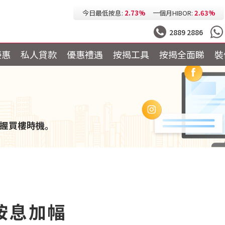
今日最低按息:
2.73%
一個月HIBOR:
2.63%
今日最低P按:
3.25%
今日最低H按:
3.25%
2889 2886
優惠
私人貸款
優惠禮遇
按揭工具
按揭全面睇
裝
握買樓時機。
按息加幅