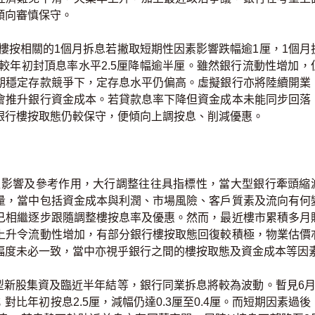
傾向審慎保守。
樓按相關的1個月拆息若撇取短期性因素影響跌幅逾1厘，1個月
5厘，較年初封頂息率水平2.5厘降幅逾半厘。雖然銀行流動性增加，
期穩定存款競爭下，定存息水平仍偏高。虛擬銀行亦將陸續開業
會推升銀行資金成本。若貸款息率下降但資金成本未能同步回落
銀行樓按取態仍較保守，便傾向上調按息、削減優惠。
影響及參考作用，大行調整往往具指標性，當大型銀行牽頭縮
量，當中包括資金成本與利潤、市場風險、客戶質素及流向有何
已相繼逐步跟隨調整樓按息率及優惠。然而，最近樓市累積多月
上升令流動性增加，有部分銀行樓按取態回復較積極，物業估價
幅度未必一致，當中亦視乎銀行之間的樓按取態及資金成本等因
型新股集資及臨近半年結等，銀行同業拆息將較為波動。暫見6月
9厘；對比年初按息2.5厘，減幅仍達0.3厘至0.4厘。而短期因素過後