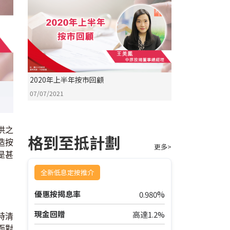
2020年上半年按市回顧
07/07/2021
供之
格到至抵計劃
造按
更多>
是甚
全新低息定按推介
%
優惠按揭息率
0.980
現金回贈
高達1.2%
時清
面對