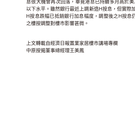
息很大機會再次回落，畢竟港息已持續多月高於美
以下水平。雖然銀行最近上調新造H按息，但實際加幅
H按息跌幅已抵銷銀行加息幅度，調整後之H按息
之樓按調整對樓市影響甚微。
上文轉載自經濟日報置業家居樓市講場專欄
中原按揭董事總經理王美鳳