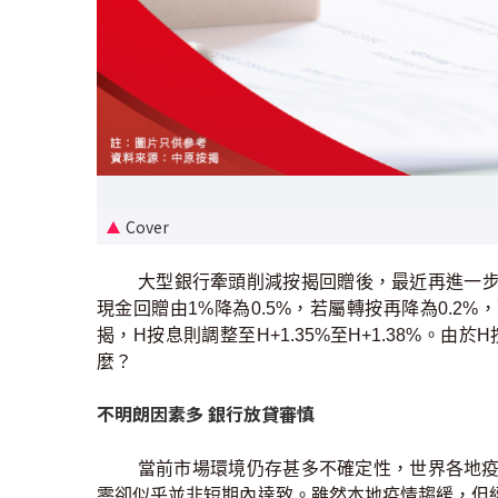
Cover
大型銀行牽頭削減按揭回贈後，最近再進一步
現金回贈由1%降為0.5%，若屬轉按再降為0.2%，
揭，H按息則調整至H+1.35%至H+1.38%。
麼？
不明朗因素多 銀行放貸審慎
當前市場環境仍存甚多不確定性，世界各地疫
零卻似乎並非短期內達致。雖然本地疫情趨緩，但