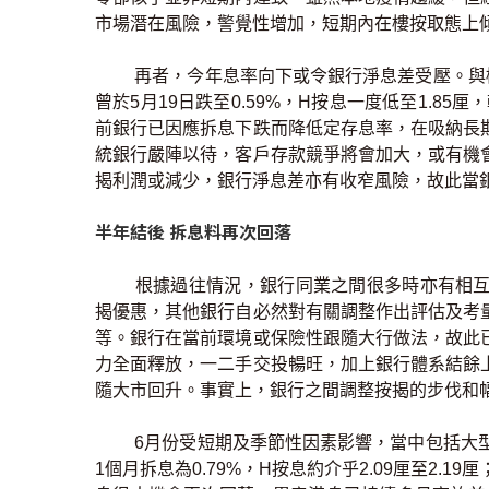
市場潛在風險，警覺性增加，短期內在樓按取態上
再者，今年息率向下或令銀行淨息差受壓。與
曾於5月19日跌至0.59%，H按息一度低至1.8
前銀行已因應拆息下跌而降低定存息率，在吸納長
統銀行嚴陣以待，客戶存款競爭將會加大，或有機
揭利潤或減少，銀行淨息差亦有收窄風險，故此當
半年結後 拆息料再次回落
根據過往情況，銀行同業之間很多時亦有相互
揭優惠，其他銀行自必然對有關調整作出評估及考
等。銀行在當前環境或保險性跟隨大行做法，故此
力全面釋放，一二手交投暢旺，加上銀行體系結餘
隨大市回升。事實上，銀行之間調整按揭的步伐和
6月份受短期及季節性因素影響，當中包括大
1個月拆息為0.79%，H按息約介乎2.09厘至2.1