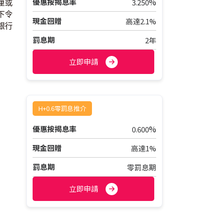
%
優惠按揭息率
3.250
厘或
下令
現金回贈
高達2.1%
銀行
罰息期
2年
立即申請
H+0.6零罰息推介
%
優惠按揭息率
0.600
現金回贈
高達1%
罰息期
零罰息期
立即申請