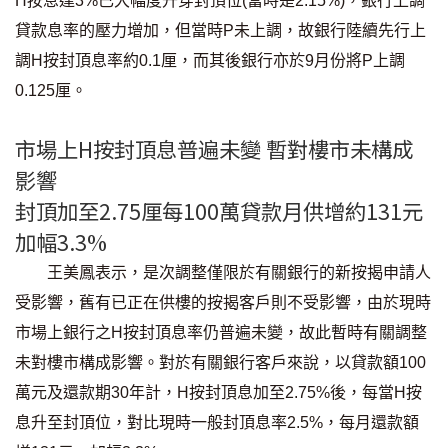
H按息達3%已大幅度升穿封頂位(當時是2.15%)，銀行上調
條款及細則
私隱政策聲明
|
貸款息率的壓力增加，但當時P未上調，故銀行陸續先行上
調H按封頂息率約0.1厘，而其後銀行亦於9月份將P上調
0.125厘。
市場上H按封頂息普遍未變 暫對樓市未構成
影響
封頂加至2.75厘每100萬貸款月供增約131元
加幅3.3%
王美鳳表示，是次調整僅限於有關銀行的新按揭申請人
受影響，舊有已正在供樓的按揭客戶則不受影響，由於現時
市場上銀行之H按封頂息率仍普遍未變，故此暫時有關調整
未對樓市構成影響。對於有關銀行客戶來說，以貸款額100
萬元及還款期30年計，H按封頂息加至2.75%後，每當H按
息升至封頂位，對比現時一般封頂息率2.5%，每月還款額