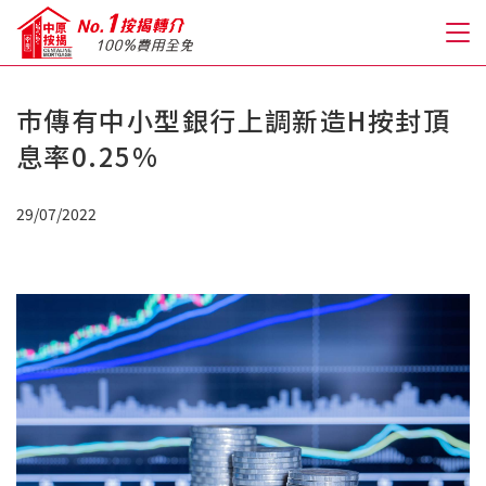
巿傳有中小型銀行上調新造H按封頂
關於我們
息率0.25%
格到至抵按揭
29/07/2022
人才房貸・開戶優惠
免費房貸轉介服務
免費開戶轉介服務
私人貸款
優惠禮遇