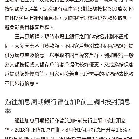
聯絡我們
按揭額約514萬，是次銀行就住宅只對細額按揭(300萬以下)
的H按客戶上調封頂息率，反映銀行對樓按仍抱積極取態，
聯絡方法
避免影響目標客戶群。
網上申請按揭轉介
王美鳳解釋，現時市場上銀行之間的按揭計劃不盡相
同，大多因應不同貸款額、不同客戶類別或不同按揭類別提
條款及細則
供分層息率及優惠，以爭取不同目標客戶群，例如銀行一般
為大額按揭或大額存戶的客戶提供較好優惠，又或為按保客
私隱政策
戶提供額外優惠等，用家可按着自己所需要的按揭額去比較
不同銀行優惠。
简
過往加息周期銀行曾在加P前上調H按封頂息
本網頁所提供資料僅作參考用途。
若因錯漏而引致任何不便或損失，中原按揭概不負責。
率
本網站採用無障礙網頁設計，如有任何問題，可查詢：
2889 2886 / cmb@mail.centanet.com
過往加息周期銀行亦曾於加P前先行上調H按封頂息
中原地產
|
網上搵樓
|
中原工商舖
率，2018年正值加息周期，8月份1個月拆息已升至1.8%，
© 2026 中原按揭經紀有限公司 Centaline Mortgage Broker Limited 版權所有