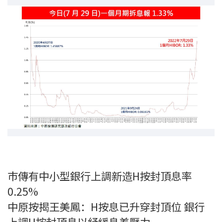
印花稅計算
免費物業估價
下載中心
按揭全面睇
新聞/研究
公司動態
按市新聞
巿傳有中小型銀行上調新造H按封頂息率
統計數據庫
0.25%
中原按揭王美鳳：H按息已升穿封頂位 銀行
按揭快趣智識
上調H按封頂息以紓緩息差壓力