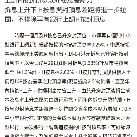
按揭智庫
拆息上升下 H按息與封頂息差距將進一步拉
闊，不排除再有銀行上調H按封頂息
樓按專欄
時隔一個月及H按息已升穿封頂位，市傳再有個別中小
按揭百科
型銀行上調新造細額按揭的H按封頂息率0.25%，中原按揭
實時銀行資訊
董事總經理王美鳳回應指出，1個月港元拆息已升穿H按封
頂息率，以今日(7月29日)1個月拆息(1.33%)計及市場按息
裝修·保險優惠
低至H+1.3%計，H按息達2.63%，H按升穿封頂後供樓人士
免費裝修轉介服務
仍可以P按為基準之封頂息率(現普遍為2.5%)供樓，直至年
內稍後P上升，供樓利息才會上升，由於升穿封頂後資金成
裝修設計專欄
本及息率上升之壓力由銀行承擔，而年內拆息升勢持續，H
按息與封頂息差距將進一步拉闊令資金成本壓力增加，加上
火險、家居、寵物保險
中小型銀行在加P前的資金成本壓力大於存款基礎較大之大
型銀行，是次銀行上調新造按揭的H按封頂息率，可紓緩息
保險資訊專欄
差收窄之壓力，及減低資金成本上升之影響。現時新批平均