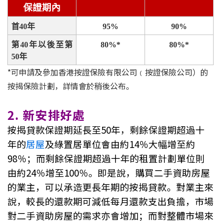
保證期內
聯絡我們
首40年
95%
90%
聯絡方法
第40年以後至第
80%*
80%*
網上申請按揭轉介
50年
*可申請及參加香港按證保險有限公司﹙按證保險公司）的
條款及細則
按揭保險計劃，詳情會於稍後公布。
私隱政策
2. 新安排好處
按揭貸款保證期延長至50年，剩餘保證期超過十
简
年的
居屋
及綠置居單位會由約14％大幅增至約
98％；而剩餘保證期超過十年的租置計劃單位則
本網頁所提供資料僅作參考用途。
若因錯漏而引致任何不便或損失，中原按揭概不負責。
由約24％增至100％。即是說，購買二手資助房屋
本網站採用無障礙網頁設計，如有任何問題，可查詢：
2889 2886 / cmb@mail.centanet.com
的業主，可以承造更長年期的按揭貸款。對業主來
說，較長的還款期可減低每月還款支出負擔，市場
中原地產
|
網上搵樓
|
中原工商舖
對二手資助房屋的需求亦會增加；而對整體市場來
© 2026 中原按揭經紀有限公司 Centaline Mortgage Broker Limited 版權所有