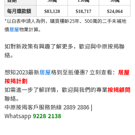
首期
50
萬
150
萬
50
萬
每月還款額
$83,128
$18,717
$24,064
*以白表申請人為例，購買樓齡25年、500萬的二手未補地
價
居屋
物業計算。
如對新政策有興趣了解更多，歡迎與中原按揭聯
絡。
想知2023最新
居屋
格到至抵優惠? 立刻查看：
居屋
按揭計劃
如需進一步了解詳情，歡迎與我們的專業
按揭顧問
聯絡。
中原按揭客戶服務熱線 2889 2886 |
Whatsapp
9228 2138