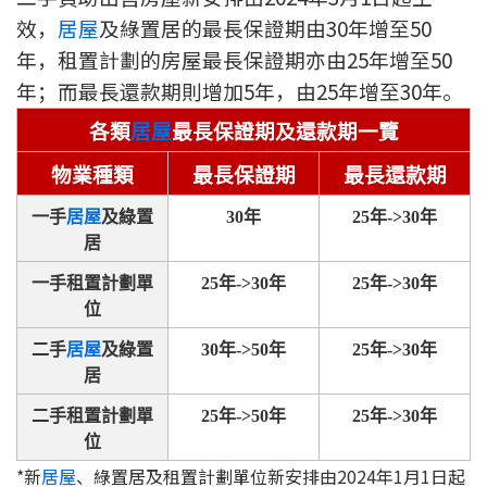
效，
居屋
及綠置居的最長保證期由30年增至50
印花稅計算
年，租置計劃的房屋最長保證期亦由25年增至50
免費物業估價
年；而最長還款期則增加5年，由25年增至30年。
各類
居屋
最長保證期及還款期一覽
下載中心
物業種類
最長保證期
最長還款期
按揭全面睇
一手
居屋
及綠置
30
年
25
年->30年
新聞/研究
居
一手租置計劃單
25
年->30年
25
年->30年
公司動態
位
按市新聞
二手
居屋
及綠置
30
年->50年
25
年->30年
居
統計數據庫
二手租置計劃單
25
年->50年
25
年->30年
位
按揭快趣智識
*新
居屋
、綠置居及租置計劃單位新安排由2024年1月1日起