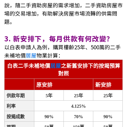
條款及細則
私隱政策聲明
說，隨二手資助房屋的需求增加，二手資助房屋市
|
場的交易增加，有助解決房屋市場流轉的供需問
題。
3. 新安排下，每月供款有何改變？
以白表申請人為例，購買樓齡25年、500萬的二手
未補地價
居屋
物業計算：
白表二手未補地價
居屋
之新舊安排下的按揭預算
對照
原安排
新安排
供款年期
5
年
25
年
25
年
利率
4.125%
按揭成數
90%
70%
90%