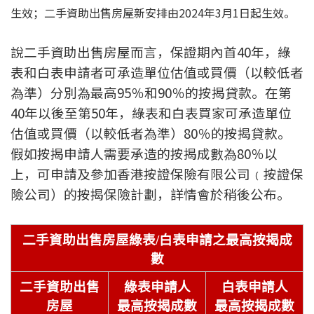
生效；二手資助出售房屋新安排由2024年3月1日起生效。
按揭智庫
說二手資助出售房屋而言，保證期內首40年，綠
樓按專欄
表和白表申請者可承造單位估值或買價（以較低者
按揭百科
為準）分別為最高95％和90％的按揭貸款。在第
40年以後至第50年，綠表和白表買家可承造單位
實時銀行資訊
估值或買價（以較低者為準）80％的按揭貸款。
假如按揭申請人需要承造的按揭成數為80％以
裝修·保險優惠
上，可申請及參加香港按證保險有限公司﹙按證保
免費裝修轉介服務
險公司）的按揭保險計劃，詳情會於稍後公布。
裝修設計專欄
二手資助出售房屋綠表/白表申請之最高按揭成
火險、家居、寵物保險
數
二手
資助出售
綠表申請人
白表申請人
保險資訊專欄
房屋
最高按揭成數
最高按揭成數