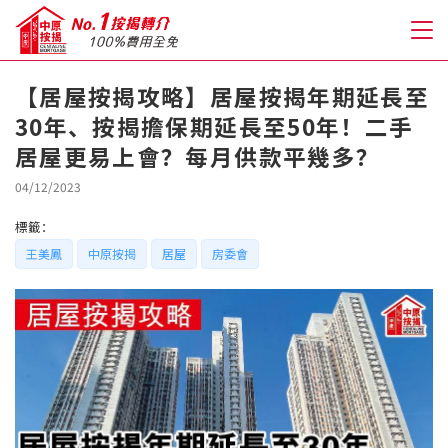
【居屋按揭攻略】居屋按揭年期延長至
30年、按揭擔保期延長至50年！二手
關於我們
居屋更易上會？每月供款平幾多？
格到至抵按揭
04/12/2023
標籤：
人才房貸・開戶優惠
王美鳳
中原按揭
居屋
房委會
免費房貸轉介服務
免費開戶轉介服務
私人貸款
優惠禮遇