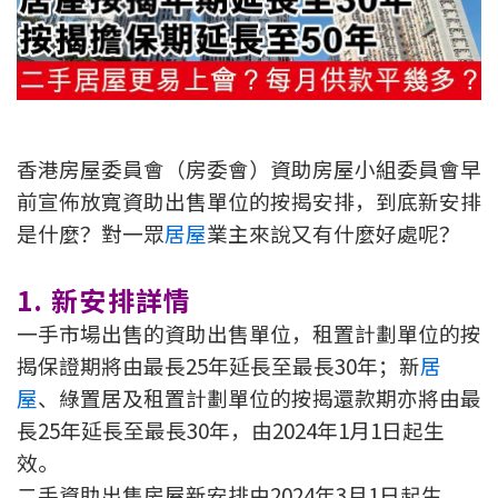
新盤優越按揭優惠
中原按揭標籤優惠
推薦齊齊友賞
香港房屋委員會（房委會）資助房屋小組委員會早
前宣佈放寬資助出售單位的按揭安排，到底新安排
按揭工具
是什麼？對一眾
居屋
業主來說又有什麼好處呢？
按揭計算
1. 新安排詳情
轉按計算
一手市場出售的資助出售單位，租置計劃單位的按
置業預算
揭保證期將由最長25年延長至最長30年；新
居
屋
、綠置居及租置計劃單位的按揭還款期亦將由最
供款年期計算
長25年延長至最長30年，由2024年1月1日起生
效。
工商舖按揭計算
二手資助出售房屋新安排由2024年3月1日起生