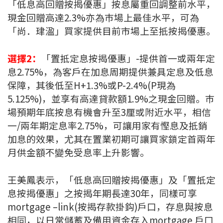
「低息高回贈按揭優惠」按息屬重回調整前水平，
聯絡我們
現金回贈高達2.3%亦為巿場上最佳水平，可為
「尚．珒溋」買家提供目前市場上至抵按揭優惠。
聯絡方法
網上申請按揭轉介
選擇2：
「置抵定息按揭優惠」-提供首一或兩年定
息2.75%，為客戶在加息周期提供兼具定息及低息
條款及細則
保障，其後低至H+1.3%或P-2.4%(P現為
5.125%)，並享有高達貸款額1.9%之現金回贈。巿
私隱政策
場預期年底按息有機會升至3厘或附近水平，相信
一/兩年期定息率2.75%，可讓用家有慳息及抵銷
加息的效果，尤其在置業初期可讓買家鎖定首兩年
简
月供金額不變免受息率上升影響。
本網頁所提供資料僅作參考用途。
若因錯漏而引致任何不便或損失，中原按揭概不負責。
本網站採用無障礙網頁設計，如有任何問題，可查詢：
王美鳳表示，「低息高回贈按揭優惠」及「置抵定
2889 2886 / cmb@mail.centanet.com
息按揭優惠」之按揭年期長達30年，同樣可享
中原地產
|
網上搵樓
|
中原工商舖
mortgage –link(按揭存款掛鈎)戶口，存息與按息
© 2026 中原按揭經紀有限公司 Centaline Mortgage Broker Limited 版權所有
相同，以日常儲蓄及備用資金存入mortgage 戶口