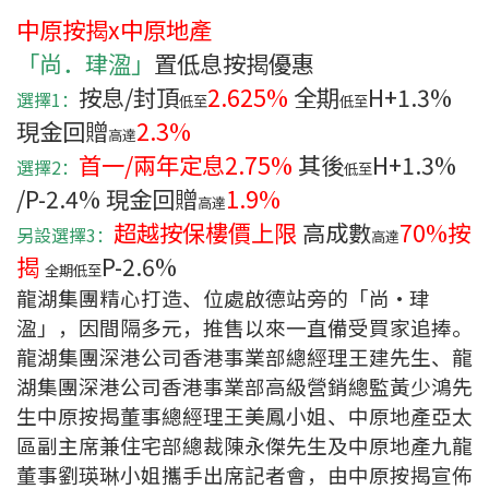
中原按揭x中原地產
印花稅計算
「尚．珒溋」
置低息按揭優惠
免費物業估價
按息/封頂
2.625%
全期
H+1.3%
選擇1：
低至
低至
現金回贈
2.3%
高達
下載中心
首一/兩年定息
2.75%
其後
H
+1.3%
選擇2：
低至
/P-2.4% 現金回贈
1.9%
按揭全面睇
高達
超越按保樓價上限
高成數
70%按
另設選擇3：
新聞/研究
高達
揭
P-2.6%
全期
低至
公司動態
龍湖集團精心打造、位處啟德站旁的「尚‧珒
溋」，因間隔多元，推售以來一直備受買家追捧。
按市新聞
龍湖集團深港公司香港事業部總經理王建先生、龍
湖集團深港公司香港事業部高級營銷總監黃少鴻先
統計數據庫
生中原按揭董事總經理王美鳳小姐、中原地產亞太
區副主席兼住宅部總裁陳永傑先生及中原地產九龍
按揭快趣智識
董事劉瑛琳小姐攜手出席記者會，由中原按揭宣佈