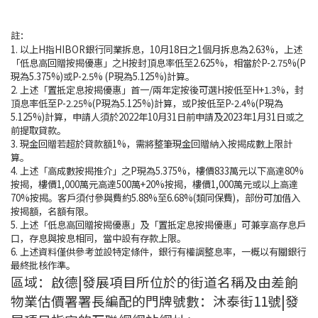
註：
1. 以上H指HIBOR銀行同業拆息，10月18日之1個月拆息為2.63%，上述
「低息高回贈按揭優惠」之H按封頂息率低至2.625%，相當於P-2.75%(P
現為5.375%)或P-2.5% (P現為5.125%)計算。
2. 上述「置抵定息按揭優惠」首一/兩年定按後可選H按低至H+1.3%，封
頂息率低至P-2.25%(P現為5.125%)計算，或P按低至P-2.4%(P現為
5.125%)計算，申請人須於2022年10月31日前申請及2023年1月31日或之
前提取貸款。
3. 現金回贈若超於貸款額1%，需將整筆現金回贈納入按揭成數上限計
算。
4. 上述「高成數按揭推介」之P現為5.375%，樓價833萬元以下高達80%
按揭，樓價1,000萬元高達500萬+20%按揭，樓價1,000萬元或以上高達
70%按揭。客戶須付參與費約5.88%至6.68%(類同保費)，部份可加借入
按揭額，名額有限。
5. 上述「低息高回贈按揭優惠」及「置抵定息按揭優惠」可兼享高存息戶
口，存息與按息相同，當中設有存款上限。
6. 上述資料僅供參考並設特定條件，銀行有權調整息率，一概以有關銀行
最終批核作準。
區域：啟德|發展項目所位於的街道名稱及由差餉
物業估價署署長編配的門牌號數：沐泰街11號|發