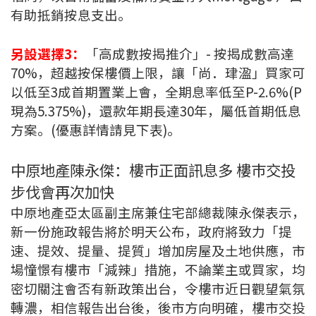
條款及細則
私隱政策聲明
|
有助抵銷按息支出。
另設選擇3：
「高成數按揭推介」- 按揭成數高達
70%，超越按保樓價上限，讓「尚．珒溋」買家可
以低至3成首期置業上會，全期息率低至P-2.6%(P
現為5.375%)，還款年期長達30年，屬低首期低息
方案。(優惠詳情請見下表)。
中原地產陳永傑：樓巿正面訊息多 樓巿交投
步伐會再次加快
中原地產亞太區副主席兼住宅部總裁陳永傑表示，
新一份施政報告將於明天公布，政府將致力「提
速、提效、提量、提質」增加房屋及土地供應，市
場憧憬有樓市「減辣」措施，不論業主或買家，均
密切關注會否有新政策出台，令樓市近日觀望氣氛
轉濃，相信報告出台後，後市方向明確，樓市交投