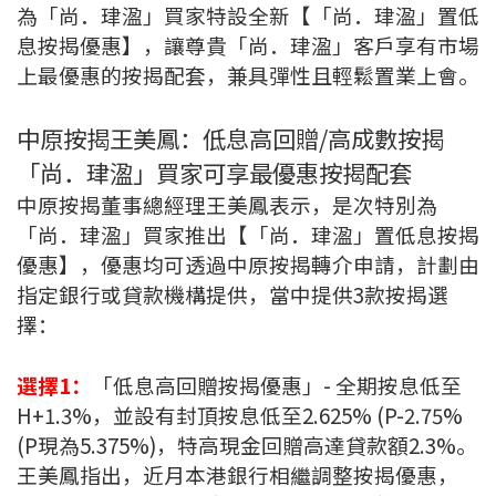
為「尚．珒溋」買家特設全新【「尚．珒溋」置低
按揭智庫
息按揭優惠】，讓尊貴「尚．珒溋」客戶享有市場
上最優惠的按揭配套，兼具彈性且輕鬆置業上會。
樓按專欄
中原按揭王美鳳：低息高回贈/高成數按揭
按揭百科
「尚．珒溋」買家可享最優惠按揭配套
實時銀行資訊
中原按揭董事總經理王美鳳表示，是次特別為
「尚．珒溋」買家推出【「尚．珒溋」置低息按揭
裝修·保險優惠
優惠】，優惠均可透過中原按揭轉介申請，計劃由
指定銀行或貸款機構
提供，當中提供3款按揭選
免費裝修轉介服務
擇：
裝修設計專欄
選擇1：
「低息高回贈按揭優惠」- 全期按息低至
火險、家居、寵物保險
H+1.3%，並設有封頂按息低至2.625% (P-2.75%
(P現為5.375%)，特高現金回贈高達貸款額2.3%。
保險資訊專欄
王美鳳指出，近月本港銀行相繼調整按揭優惠，