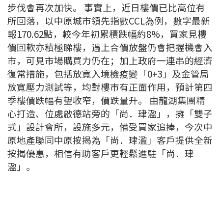
步伐會再次加快。 事實上，近日樓價已比高位有
所回落，以中原城市領先指數CCL為例，數字最新
報170.62點，較今年初累積跌幅約8%，買家見樓
價回軟亦積極睇樓，遇上合價放盤仍會把握機會入
市，可見市場購買力仍在；加上政府一連串的經濟
復常措施，包括放寬入境檢疫變「0+3」及金管局
放寬壓力測試等，均對樓市有正面作用，預計第四
季樓價跌幅有望收窄，價跌量升。 由龍湖集團精
心打造、位處啟德站旁的「尚．珒溋」，擁「雙子
式」設計會所，設施多元，備受買家追捧，今次中
原地產聯同中原按揭為「尚．珒溋」客戶提供全新
按揭優惠，相信有助客戶更輕鬆進駐「尚．珒
溋」。