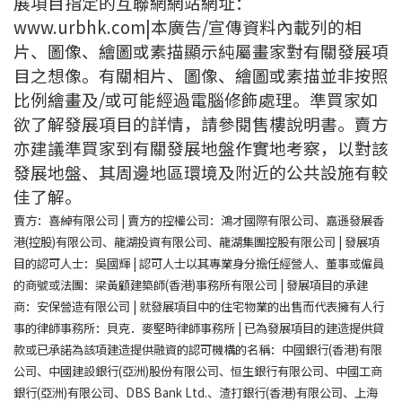
展項目指定的互聯網網站網址：
www.urbhk.com|本廣告/宣傳資料內載列的相
片、圖像、繪圖或素描顯示純屬畫家對有關發展項
目之想像。有關相片、圖像、繪圖或素描並非按照
比例繪畫及/或可能經過電腦修飾處理。準買家如
欲了解發展項目的詳情，請參閱售樓說明書。賣方
亦建議準買家到有關發展地盤作實地考察，以對該
發展地盤、其周邊地區環境及附近的公共設施有較
佳了解。
賣方：喜綽有限公司 | 賣方的控權公司：鴻才國際有限公司、嘉遜發展香
港(控股)有限公司、龍湖投資有限公司、龍湖集團控股有限公司 | 發展項
目的認可人士：吳國輝 | 認可人士以其專業身分擔任經營人、董事或僱員
的商號或法團：梁黃顧建築師(香港)事務所有限公司 | 發展項目的承建
商：安保營造有限公司 | 就發展項目中的住宅物業的出售而代表擁有人行
事的律師事務所：貝克．麥堅時律師事務所 | 已為發展項目的建造提供貸
款或已承諾為該項建造提供融資的認可機構的名稱：中國銀行(香港)有限
公司、中國建設銀行(亞洲)股份有限公司、恒生銀行有限公司、中國工商
銀行(亞洲)有限公司、DBS Bank Ltd.、渣打銀行(香港)有限公司、上海