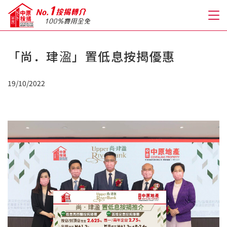
「尚．珒溋」置低息按揭優惠
關於我們
19/10/2022
格到至抵按揭
人才房貸・開戶優惠
免費房貸轉介服務
免費開戶轉介服務
私人貸款
優惠禮遇