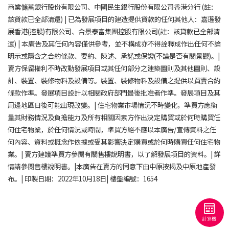
商業儲蓄銀行股份有限公司、中國民生銀行股份有限公司香港分行 (註：
該貸款已全部清還) | 已為發展項目的建造提供貸款的任何其他人：嘉遜發
展香港(控股)有限公司、合景泰富集團控股有限公司(註：該貸款已全部清
還) | 本廣告及其任何內容僅供參考，並不構成亦不得詮釋成作出任何不論
明示或隱含之合約條款、要約、陳述、承諾或保證(不論是否有關景觀)。|
賣方保留權利不時改動發展項目或其任何部分之建築圖則及其他圖則、設
計、裝置、裝修物料及設備等。裝置、裝修物料及設備之提供以買賣合約
條款作準。發展項目設計以相關政府部門最後批准者作準。發展項目及其
周邊地區日後可能出現改變。| 住宅物業市場情況不時變化，準買方應衡
量其財務情況及負擔能力及所有相關因素方作出決定購買或於何時購買任
何住宅物業，於任何情況或時間，準買方絕不應以本廣告/宣傳資料之任
何內容、資料或概念作依據或受其影響決定購買或於何時購買任何住宅物
業。| 賣方建議準買方參閱有關售樓說明書，以了解發展項目的資料。| 詳
情請參閱售樓說明書。|本廣告在賣方的同意下由中原按揭及中原地產發
布。| 印製日期：2022年10月18日| 樓盤編號：1654