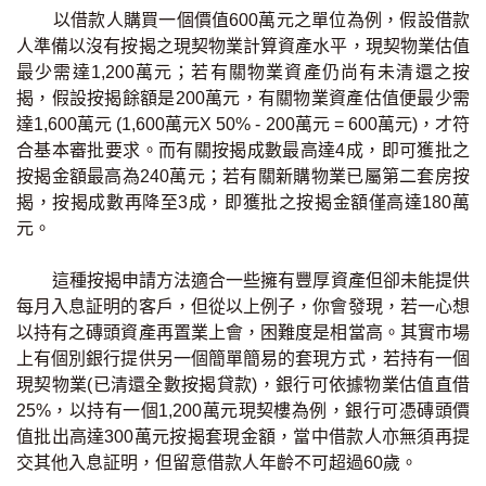
以借款人購買一個價值600萬元之單位為例，假設借款
印花稅計算
人準備以沒有按揭之現契物業計算資產水平，現契物業估值
最少需達1,200萬元；若有關物業資產仍尚有未清還之按
免費物業估價
揭，假設按揭餘額是200萬元，有關物業資產估值便最少需
達1,600萬元 (1,600萬元X 50% - 200萬元 = 600萬元)，才符
下載中心
合基本審批要求。而有關按揭成數最高達4成，即可獲批之
按揭金額最高為240萬元；若有關新購物業已屬第二套房按
按揭全面睇
揭，按揭成數再降至3成，即獲批之按揭金額僅高達180萬
元。
新聞/研究
這種按揭申請方法適合一些擁有豐厚資產但卻未能提供
公司動態
每月入息証明的客戶，但從以上例子，你會發現，若一心想
以持有之磚頭資產再置業上會，困難度是相當高。其實市場
按市新聞
上有個別銀行提供另一個簡單簡易的套現方式，若持有一個
現契物業(已清還全數按揭貸款)，銀行可依據物業估值直借
統計數據庫
25%，以持有一個1,200萬元現契樓為例，銀行可憑磚頭價
值批出高達300萬元按揭套現金額，當中借款人亦無須再提
按揭快趣智識
交其他入息証明，但留意借款人年齡不可超過60歲。