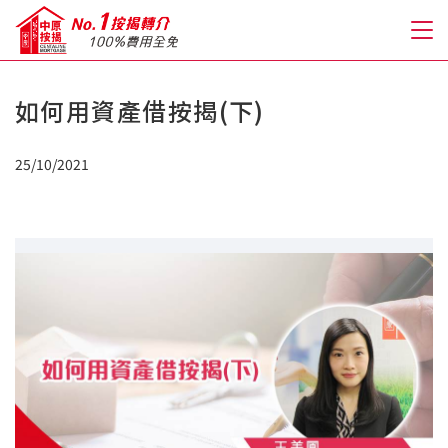
如何用資產借按揭(下)
關於我們
25/10/2021
格到至抵按揭
人才房貸・開戶優惠
免費房貸轉介服務
免費開戶轉介服務
私人貸款
優惠禮遇