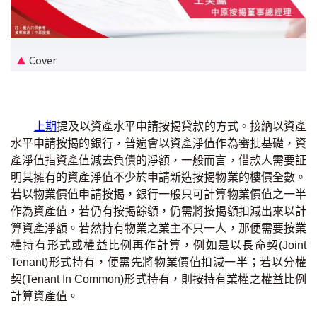
新盤優越按揭優惠
中原按揭標籤優惠
Cover
推薦齊齊友賞
按揭工具
上期
提及以資產水平申請按揭貸款的方式。接納以資產
水平申請按揭的銀行，普遍會以資產淨值作為審批基礎，資
按揭計算
產淨值指資產值減去負債的淨額，一般而言，借款人需要証
明其擁有的資產淨值不少於申請新造按揭物業的樓價全數。
轉按計算
若以物業價值申請按揭，銀行一般只可計算物業價值之一半
作為資產值，若仍有按揭餘額，仍需將按揭額扣減出來以計
置業預算
算資產淨額。若然持有物業之業主不只一人，那便需要按業
權持有形式或權益比例再作計算，例如是以長命契(Joint
供款年期計算
Tenant)形式持有，便需先將物業價值扣減一半；若以分權
契(Tenant In Common)形式持有，則按持有業權之權益比例
計算資產值。
工商舖按揭計算