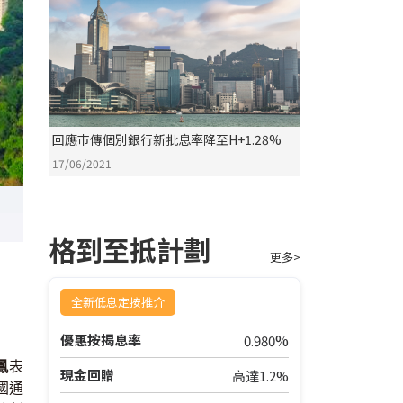
回應巿傳個別銀行新批息率降至H+1.28%
17/06/2021
格到至抵計劃
更多>
全新低息定按推介
%
優惠按揭息率
0.980
鳳
表
現金回贈
高達1.2%
國通