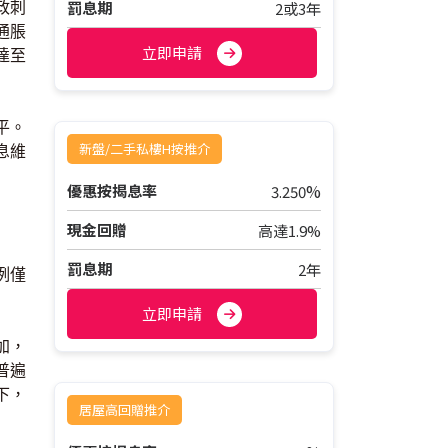
罰息期
2或3年
政刺
通脹
立即申請
達至
平。
新盤/二手私樓H按推介
息維
%
優惠按揭息率
3.250
現金回贈
高達1.9%
罰息期
2年
例僅
立即申請
加，
普遍
下，
居屋高回贈推介