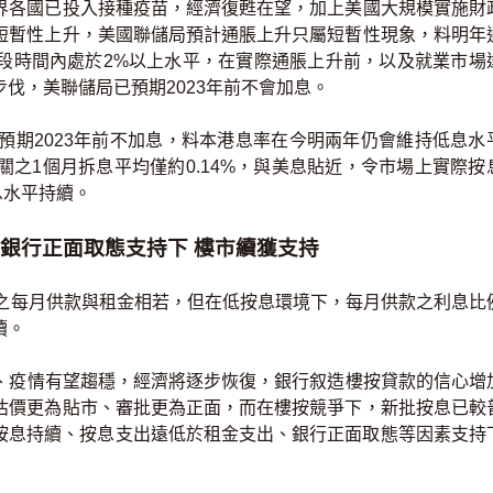
界各國已投入接種疫苗，經濟復甦在望，加上美國大規模實施財
短暫性上升，美國聯儲局預計通脹上升只屬短暫性現象，料明年
段時間內處於2%以上水平，在實際通脹上升前，以及就業市場
伐，美聯儲局已預期2023年前不會加息。
預期2023年前不加息，料本港息率在今明兩年仍會維持低息水
之1個月拆息平均僅約0.14%，與美息貼近，令市場上實際按
息水平持續。
銀行正面取態支持下 樓市續獲支持
位之每月供款與租金相若，但在低按息環境下，每月供款之利息比
續。
、疫情有望趨穩，經濟將逐步恢復，銀行叙造樓按貸款的信心增
估價更為貼市、審批更為正面，而在樓按競爭下，新批按息已較
在超低按息持續、按息支出遠低於租金支出、銀行正面取態等因素支持