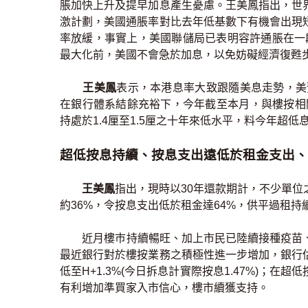
脹加快上升及提早加息產生憂慮。王美鳳指出，世
激計劃，美國通脹率對比去年低基數下有機會出現
率放緩，事實上，美國聯儲局已表明容許通脹在一
最大化前，美國不會急於加息，以免妨礙經濟復甦步
王美鳳
表示，本港息率大致跟隨美息走勢，美
在銀行體系結餘充裕下，今年截至本月，與樓按相關
持處於1.4厘至1.5厘之十年來低水平，料今年超低
超低按息持續、按息支出遠低於租金支出、
王美鳳
指出，現時以30年還款期計，不少單
約36%，令按息支出低於租金達64%，供平過租持
近月樓巿持續暢旺、加上市民已陸續接種疫苗
最近銀行對於樓按業務之積極性進一步增加，銀行
低至H+1.3%(今日拆息計實際按息1.47%)；
有利增加準買家入市信心，樓市續獲支持。