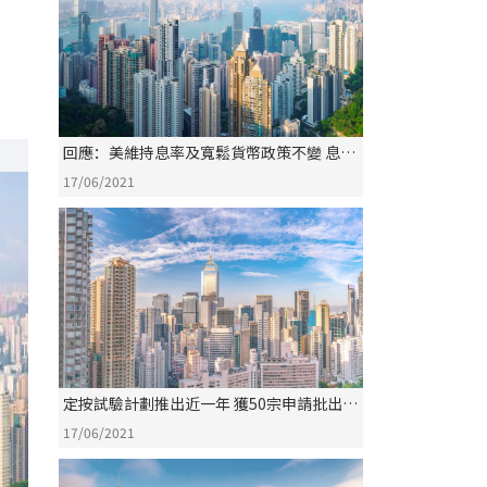
回應：美維持息率及寬鬆貨幣政策不變 息率
九度維持0%至0.25%
17/06/2021
定按試驗計劃推出近一年 獲50宗申請批出
36宗
17/06/2021