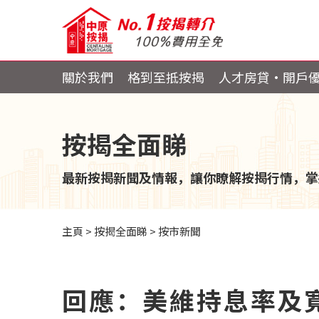
關於我們
格到至抵按揭
人才房貸・開戶
按揭全面睇
最新按揭新聞及情報，讓你瞭解按揭行情，掌
主頁
>
按揭全面睇
>
按市新聞
回應：美維持息率及