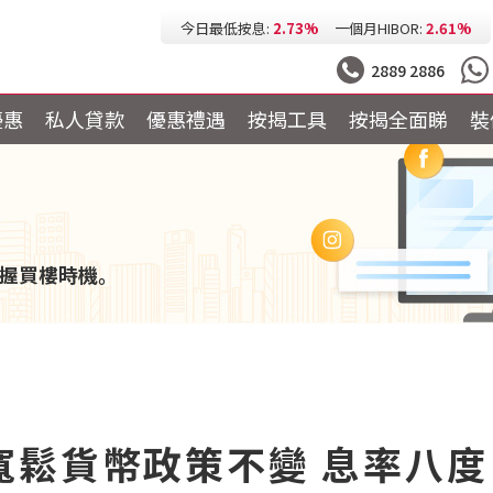
今日最低按息:
2.73%
一個月HIBOR:
2.61%
今日最低P按:
3.25%
今日最低H按:
3.25%
2889 2886
優惠
私人貸款
優惠禮遇
按揭工具
按揭全面睇
裝
握買樓時機。
寬鬆貨幣政策不變 息率八度