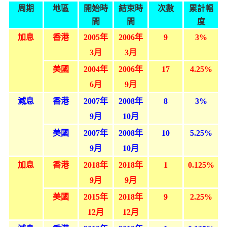
條款及細則
私隱政策聲明
|
周期
地區
開始時
結束時
次數
累計幅
間
間
度
加息
香港
2005
年
2006
年
9
3%
3月
3月
美國
2004
年
2006
年
17
4.25%
6月
9月
減息
香港
2007
年
2008
年
8
3%
9月
10月
美國
2007
年
2008
年
10
5.25%
9月
10月
加息
香港
2018
年
2018
年
1
0.125%
9月
9月
美國
2015
年
2018
年
9
2.25%
12月
12
月