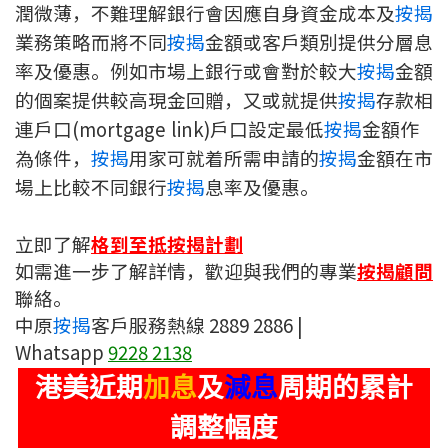
潤微薄，不難理解銀行會因應自身資金成本及
按揭
聯絡我們
業務策略而將不同
按揭
金額或客戶類別提供分層息
聯絡方法
率及優惠。例如市場上銀行或會對於較大
按揭
金額
的個案提供較高現金回贈，又或就提供
按揭
存款相
網上申請按揭轉介
連戶口(mortgage link)戶口設定最低
按揭
金額作
為條件，
按揭
用家可就着所需申請的
按揭
金額在市
條款及細則
場上比較不同銀行
按揭
息率及優惠。
私隱政策
立即了解
格到至抵按揭計劃
如需進一步了解詳情，歡迎與我們的專業
按揭顧問
简
聯絡。
中原
按揭
客戶服務熱線 2889 2886 |
本網頁所提供資料僅作參考用途。
若因錯漏而引致任何不便或損失，中原按揭概不負責。
Whatsapp
9228 2138
本網站採用無障礙網頁設計，如有任何問題，可查詢：
2889 2886 / cmb@mail.centanet.com
港美
近期
加息
及
減息
周期的累計
中原地產
|
網上搵樓
|
中原工商舖
調整幅度
© 2026 中原按揭經紀有限公司 Centaline Mortgage Broker Limited 版權所有