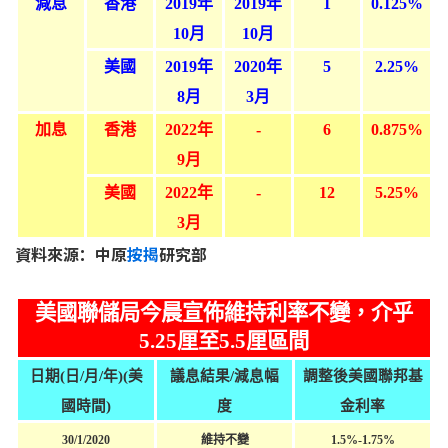
減息
香港
2019
年
2019
年
1
0.125%
10
月
10月
美國
2019
年
2020
年
5
2.25%
8月
3月
加息
香港
2022
年
-
6
0.875%
9月
美國
2022
年
-
12
5.25%
3月
資料來源：中原
按揭
研究部
美國聯儲局今晨宣佈維持利率不變，介乎
5.25
厘至
5.5
厘區間
日期
(
日
/
月
/
年
)(
美
議息結果
/
減息幅
調整後美國聯邦基
國時間
)
度
金利率
30/1/2020
維持不變
1.5%-1.75%