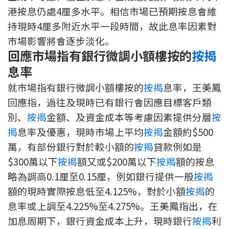
港按息仍處4厘多水平。相信市場已預期按息會維
按揭智庫
持現時4厘多附近水平一段時間，故此息率因素對
樓按專欄
市場影響將會逐步淡化。
回應市場指有銀行微調小額樓按的
按揭
按揭百科
息率
就市場指有銀行微調小額樓按的
按揭
息率，王美鳳
實時銀行資訊
回應指，過往及現時已有銀行會因應目標客戶類
別、
按揭
金額、及資金成本等考慮因素提供分層
按
裝修·保險優惠
揭
息率及優惠，現時市場上平均
按揭
金額約$500
免費裝修轉介服務
萬，有部份銀行對於較小額的
按揭
貸款例如是
$300萬以下
按揭
額又或$200萬以下
按揭
額的按息
裝修設計專欄
略為調高0.1厘至0.15厘，例如銀行提供一般
按揭
火險、家居、寵物保險
額的現時實際按息低至4.125%，對於小額
按揭
的
息率或上調至4.225%至4.275%。王美鳳指出，在
保險資訊專欄
加息周期下，銀行資金成本上升，現時銀行
按揭
利