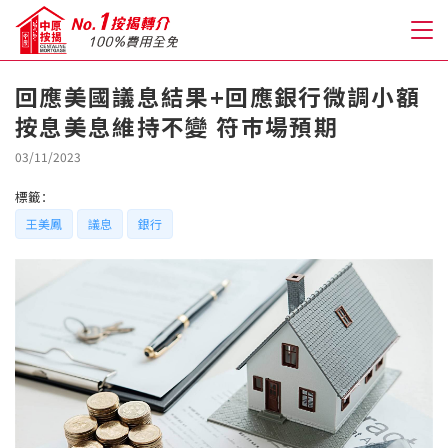
回應美國議息結果+回應銀行微調小額
按息美息維持不變 符巿場預期
關於我們
03/11/2023
格到至抵按揭
標籤：
王美鳳
議息
銀行
人才房貸・開戶優惠
免費房貸轉介服務
免費開戶轉介服務
私人貸款
優惠禮遇