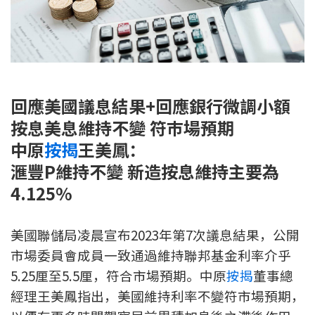
新盤優越按揭優惠
中原按揭標籤優惠
推薦齊齊友賞
回應美國議息結果+回應銀行微調小額
按息美息維持不變 符巿場預期
按揭工具
中原
按揭
王美鳳：
按揭計算
滙豐P維持不變 新造按息維持主要為
轉按計算
4.125%
置業預算
美國聯儲局凌晨宣布2023年第7次議息結果，公開
市場委員會成員一致通過維持聯邦基金利率介乎
供款年期計算
5.25厘至5.5厘，符合市場預期。中原
按揭
董事總
經理王美鳳指出，美國維持利率不變符市場預期，
工商舖按揭計算