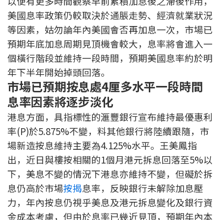
以便有更多時間觀察早前累積加息後之滯後作用，
印花稅計算
美國息率政策仍較取決於通脹走勢、經濟就業狀況
等因素，姑勿論年內美國會否再加息一次，市場已
免費物業估價
預期年底加息周期見頂機會較大，息率將會進入一
個橫行階段並維持一段時間，預期美國息率約於明
下載中心
年下半年開始掉頭回落。
市場已預期按息處4厘多水平一段時間
按揭全面睇
息率因素將逐步淡化
新聞/研究
港息方面，具指標性的滙豐銀行宣布維持最優惠利
率(P)於5.875%不變，料其他銀行將陸續跟隨，市
公司動態
場新造按息維持主要為4.125%水平。王美鳳指
按市新聞
出，近日與樓按相關的1個月港元拆息回落至5%以
下，美息不變的情況下港息亦維持不變，但礙於拆
統計數據庫
息仍高於市場
按揭
息率，反映銀行未解除加息壓
力，年內按息仍視乎美息及港元拆息變化及銀行資
按揭快趣智識
金成本考慮，但由於息率已幾近見頂，預期年內本