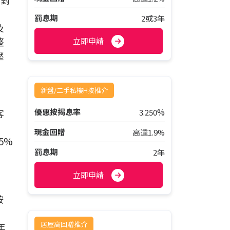
罰息期
2或3年
及
整
立即申請
壓
新盤/二手私樓H按推介
%
客
優惠按揭息率
3.250
現金回贈
高達1.9%
5%
罰息期
2年
立即申請
按
居屋高回贈推介
年