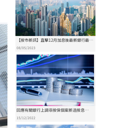
【按市新訊】直擊12月加息後最新銀行最優
惠利率(P)變化詳情
08/05/2023
回應有關銀行上調非按保個案新造按息
0.25% 按保個案則維持不變
15/12/2022