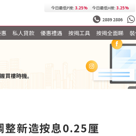
今日最低按息:
2.73%
一個月HIBOR:
2.61%
今日最低P按:
3.25%
今日最低H按:
3.25%
2889 2886
優惠
私人貸款
優惠禮遇
按揭工具
按揭全面睇
裝
握買樓時機。
整新造按息0.25厘