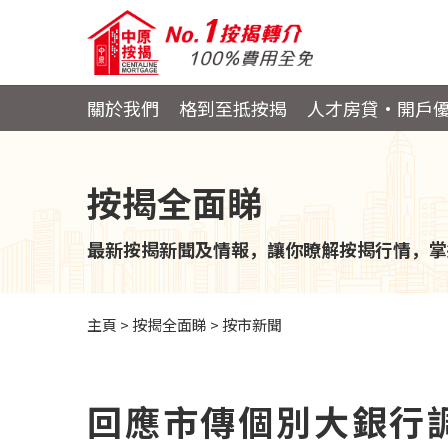
關於我們
格到至抵按揭
人才房貸・開戶
按揭全面睇
最新按揭新聞及情報，讓你瞭解按揭行情，掌
主頁
>
按揭全面睇
>
按市新聞
回應市傳個別大銀行調