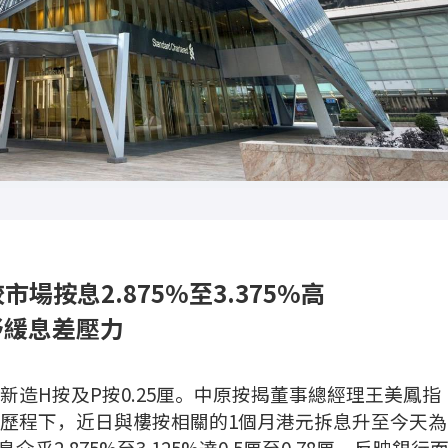
較市場按息2.875%至3.375%高
紓緩息差壓力
造H按及P按0.25厘。中原按揭董事總經理王美鳳指
歷程下，近日與樓按相關的1個月港元拆息升至今天為
乎2.875%至3.125%達0.5厘至0.78厘，反映銀行