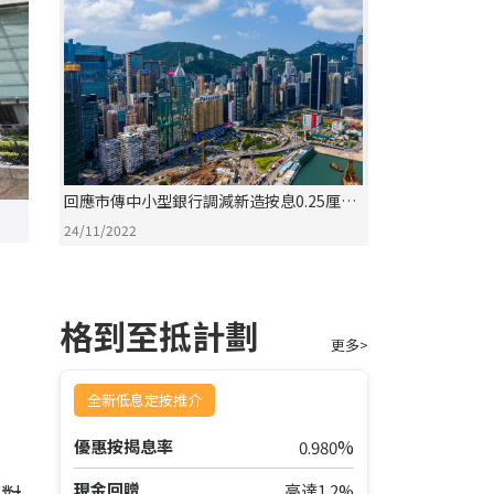
回應市傳中小型銀行調減新造按息0.25厘至
2.875%
24/11/2022
格到至抵計劃
更多>
全新低息定按推介
%
優惠按揭息率
0.980
現金回贈
而對
高達1.2%