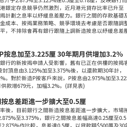
港銀定存息競爭仍然激烈，近月港元貸存比率已升至
按揭計劃之息率以紓緩息差壓力。銀行之間的存款基礎
金成本、按揭業務策略、競爭環境去考慮是否跟隨調
平，不排除會再有銀行跟隨上調新造按息以紓緩息差
 P按息加至3.225厘 30年期月供增加3.2%
銀行的新按揭申請人受影響，舊有已正在供樓的按揭
息由3.125%加至3.375%後，以還款期30年計，
2%。對於新造P按客戶來說，P按息由2.975%加至3.22
供款增679元，加幅3.2%。(詳見表)
按息差距進一步擴大至0.5厘
率後，目前銀行之間新造按息差距進一步擴大，市場
.875%至3.375%，銀行之間按息差幅高達0.25厘至0.5
.875%作比較，息差達0.5厘，以貸款額$500萬及30