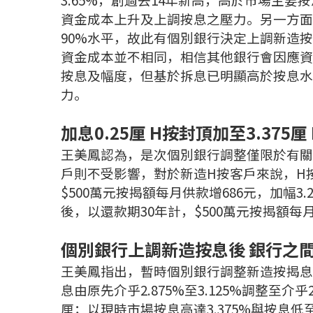
資金成本上升及上調按息之壓力。另一方面
90%水平，故此有個別銀行決定上調新造
資金成本並不相同，相信其他銀行會因應資
按息及幅度，但基於拆息已明顯高於按息水
力。
加息0.25厘 H按封頂加至3.375厘
王美鳳認為，是次個別銀行調整僅限於有關
戶則不受影響，對於新造H按客戶來說，H按封頂
$500萬元按揭額每月供款增686元，加幅3.
後，以還款期30年計，$500萬元按揭額每月
個別銀行上調新造按息後 銀行之間
王美鳳指出，暫時個別銀行調整新造按揭息
息由原先介乎2.875%至3.125%調整至介乎2
厘；以現時市場按息高達3.375%與按息低至2