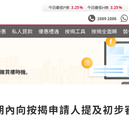
今日最低按息:
2.73%
一個月HIBOR:
2.61%
今日最低P按:
3.25%
今日最低H按:
3.25%
2889 2886
優惠
私人貸款
優惠禮遇
按揭工具
按揭全面睇
裝
握買樓時機。
期內向按揭申請人提及初步