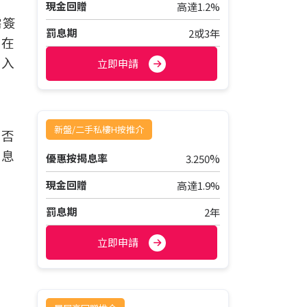
，
現金回贈
高達1.2%
需簽
罰息期
2或3年
會在
家入
立即申請
評
新盤/二手私樓H按推介
是否
入息
%
優惠按揭息率
3.250
現金回贈
高達1.9%
罰息期
2年
立即申請