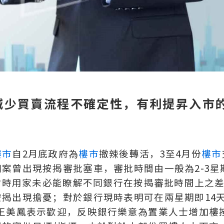
減少買賣流程不確定性，有利提昇入市
樓市
自2月底政府為
樓市
撤辣後轉活，3至4月份
樓市
案曾出現按揭審批塞車，審批時間由一般為2-3星
於當時用家未必能瞭解不同銀行在按揭審批時間上之
揭出現擔憂；對於銀行現時表明可在兩星期即14
王美鳳表示歡迎，反映銀行樂意為置業人士增加樓