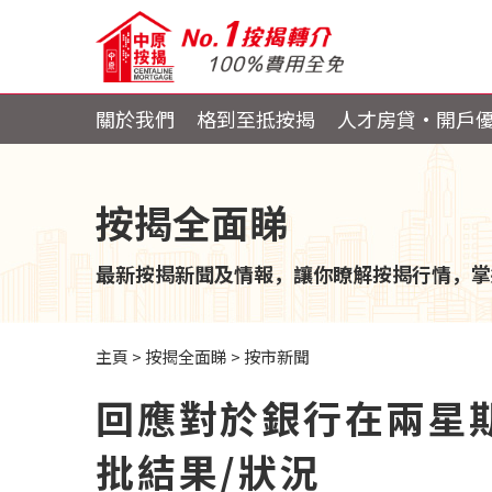
關於我們
格到至抵按揭
人才房貸・開戶
按揭全面睇
最新按揭新聞及情報，讓你瞭解按揭行情，掌
主頁
>
按揭全面睇
>
按市新聞
回應對於銀行在兩星
批結果/狀況