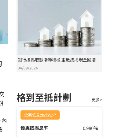
銀行按揭取態漸轉積極 重啟按揭現金回贈
的
04/09/2024
交
格到至抵計劃
更多>
期
差
全新低息定按推介
天內
%
優惠按揭息率
0.980
按