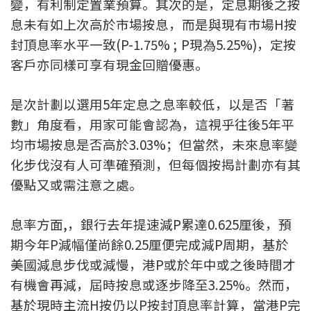
變，有利制定置業預算。其次的是，定息期後之按
印花稅計算
息未有如上次高於市場按息，而是與現有市場H按
封頂息率水平一致(P-1.75% ; P現為5.25%)，定按
免費物業估價
客戶亦同樣可享有現金回贈優惠。
下載中心
是次計劃以選用5年定息之息率較低，以是否「著
數」角度看，用家可能會認為，這視乎往後5年平
按揭全面睇
均市場按息是否高於3.03%；但當然，未來息率變
新聞/研究
化步伐沒有人可準確預測，但每個按揭計劃亦有其
優點又或需注意之處。
公司動態
按市新聞
息率方面,，銀行去年提速減P累達0.625厘後，預
期今年P減幅僅尚餘0.25厘便完成減P周期，基於
統計數據庫
美國減息步伐或減慢，港P或於年中或之後時間才
有機會再減，屆時按息或逐步降至3.25%。然而，
按揭快趣智識
基於現時主流H按仍以P按封頂息率計算，當港P完