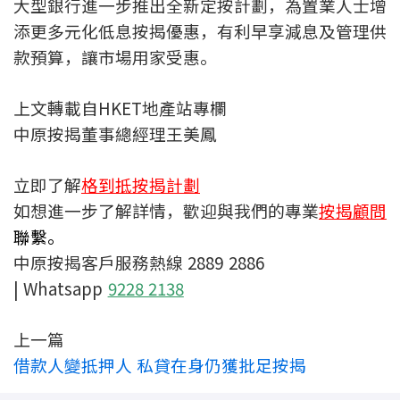
大型銀行進一步推出全新定按計劃，為置業人士增
聯絡我們
添更多元化低息按揭優惠，有利早享減息及管理供
款預算，讓市場用家受惠。
聯絡方法
網上申請按揭轉介
上文轉載自HKET地產站專欄
中原按揭董事總經理王美鳳
條款及細則
立即了解
格到抵按揭計劃
私隱政策
如想進一步了解詳情，歡迎與我們的專業
按揭顧問
聯繫。
简
中原按揭客戶服務熱線 2889 2886
| Whatsapp
9228 2138
本網頁所提供資料僅作參考用途。
若因錯漏而引致任何不便或損失，中原按揭概不負責。
本網站採用無障礙網頁設計，如有任何問題，可查詢：
2889 2886 / cmb@mail.centanet.com
上一篇
借款人變抵押人 私貸在身仍獲批足按揭
中原地產
|
網上搵樓
|
中原工商舖
© 2026 中原按揭經紀有限公司 Centaline Mortgage Broker Limited 版權所有