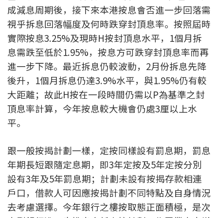
成減息周期後，接下來本港按息會否進一步回落需
按揭智庫
視乎拆息回落幅度及何時跌穿封頂息率。按照屆時
樓按專欄
實際按息3.25%及現時H按封頂息水平，1個月拆
息需跌至低於1.95%，按息方可跌穿封頂息率而再
按揭百科
進一步下降。最近拆息仍較波動，2月份拆息先降
後升，1個月拆息仍達3.9%水平，與1.95%仍有較
實時銀行資訊
大距離；故此H按在一段時間仍需以P為基準之封
頂息率計算，今年按息較大機會仍處3厘以上水
裝修·保險優惠
平。
免費裝修轉介服務
跟一般按揭計劃一樣，定按同樣設有罰息期，罰息
裝修設計專欄
年期長短跟隨定息期，即3年定按及5年定按分別
設有3年及5年罰息期；計劃未設有按揭存款相連
火險、家居、寵物保險
戶口，借款人可因應按揭計劃不同特點及自身情況
保險資訊專欄
去考慮選擇。今年銀行之樓按取態正面積極，是次