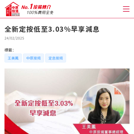
全新定按低至3.03%早享減息
關於我們
24/02/2025
標籤：
格到至抵按揭
王美鳳
中原按揭
定息按揭
人才房貸・開戶優惠
免費房貸轉介服務
免費開戶轉介服務
私人貸款
優惠禮遇