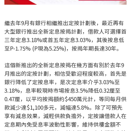
新盤優越按揭優惠
繼去年9月有銀行相繼推出定按計劃後，最近再有
中原按揭標籤優惠
大型銀行推出全新定息按揭計劃，借款人可選擇首
推薦齊齊友賞
三年定息3.18%或首五年定息3.03%，其後按息低
至P-1.75% (P現為5.25%)，按揭年期長達30年。
按揭工具
按揭計算
這個新推出的全新定息按揭在幾方面有別於去年9
月推出的定按計劃，相信受歡迎程度較高，首先是
轉按計算
銀行降低了定按息率，是次定息率介乎3.03%至
3.18%，息率較現時市場按息3.5%降低0.32厘至
置業預算
0.47厘，以平均按揭額約$450萬元計，等同每月供
款減少達$1,100多元，減幅達5.8%。除了可預先
供款年期計算
享有減息效果，減輕供款負擔外，定按讓借款人在
工商舖按揭計算
定息期內免受息率波動性影響，維持供樓金額不