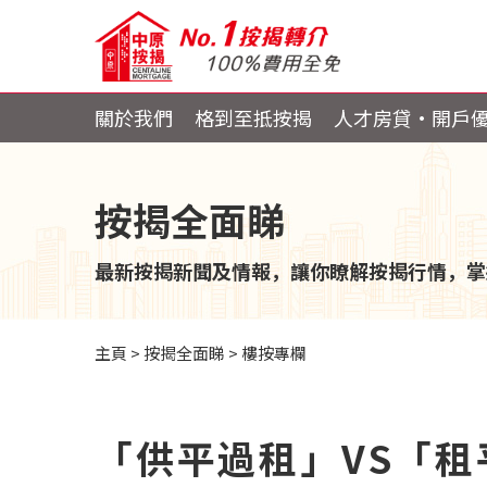
關於我們
格到至抵按揭
人才房貸・開戶
按揭全面睇
最新按揭新聞及情報，讓你瞭解按揭行情，掌
主頁
>
按揭全面睇
>
樓按專欄
「供平過租」VS「