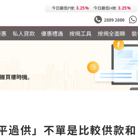
今日最低按息:
2.73%
一個月HIBOR:
2.61%
今日最低P按:
3.25%
今日最低H按:
3.25%
2889 2886
優惠
私人貸款
優惠禮遇
按揭工具
按揭全面睇
裝
握買樓時機。
租平過供」不單是比較供款和