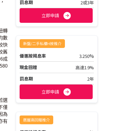
罰息期
平，
2或3年
立即申請
扭轉
均數
新盤/二手私樓H按推介
較快
較舊
%
優惠按揭息率
3.250
6成
80
現金回贈
高達1.9%
罰息期
2年
立即申請
若選
下僅
因為
居屋高回贈推介
亦有