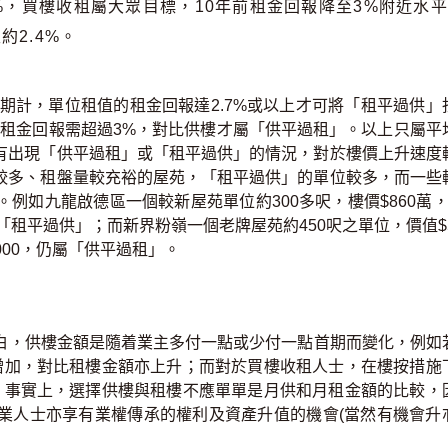
%，買樓收租屬大眾目標，10年前租金回報降至3%附近水
2.4%。
期計，單位租值的租金回報達2.7%或以上才可將「租平過供」
的租金回報需超過3%，對比供樓才屬「供平過租」。以上只屬平
有出現「供平過租」或「租平過供」的情況，對於樓價上升速度
較多、租盤量較充裕的屋苑，「租平過供」的單位較多，而一些
例如九龍啟德區一個較新屋苑單位約300多呎，樓價$860萬，
上明顯「租平過供」；而新界粉嶺一個老牌屋苑約450呎之單位，價值$5
,000，仍屬「供平過租」。
，供樓金額是隨着業主多付一點或少付一點首期而變化，例如
增加，對比租樓金額亦上升；而對於買樓收租人士，在樓按措施
。事實上，選擇供樓與租樓不應單單是月供和月租金額的比較，
業人士亦享有業權傳承的權利及資產升值的機會(當然有機會升