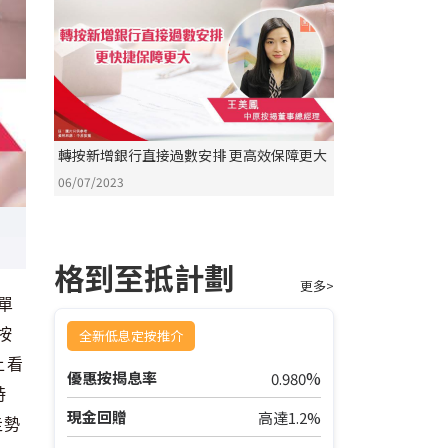
轉按新增銀行直接過數安排 更高效保障更大
06/07/2023
格到至抵計劃
更多>
單
按
全新低息定按推介
上看
%
優惠按揭息率
0.980
時
現金回贈
高達1.2%
走勢