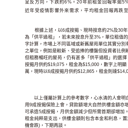
呈反方向，下跌約6%。20年前租金回報率逾5
近年受疫情影響外來需求，平均租金回報再跌至約
根據上述，以6成按揭、現時按息約2%及30年
為「供平過租」，若未來按息升至3%，單位租值
字計算，市場上不同區域或新舊屋苑單位其實分別
之單位，例如是較新、受追捧的樓盤但投資者比例
但租務暢旺的屋苑，仍有甚多「供平過租」的選擇。
按揭月供約$19,075，租金為$15,000，數字
萬，現時以6成按揭月供約$12,865，租金則達$14
以上僅屬計算上的參考數字，心水清的人會明白
用9成按揭保險上會，貸款額增大自然供樓金額亦
可承造5成按揭，月供金額減少但所需首期卻增加
租金純粹是支出，供樓金額則包含本金和利息，置
機會跌)，下期再談。