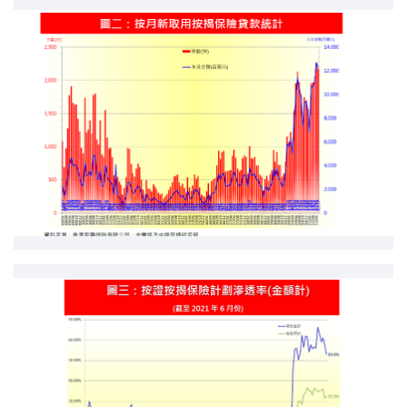
印花稅計算
免費物業估價
下載中心
按揭全面睇
新聞/研究
公司動態
按市新聞
統計數據庫
按揭快趣智識