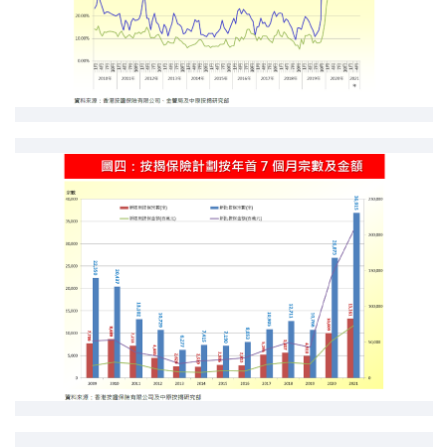
按揭智庫
樓按專欄
按揭百科
實時銀行資訊
裝修·保險優惠
免費裝修轉介服務
裝修設計專欄
火險、家居、寵物保險
保險資訊專欄