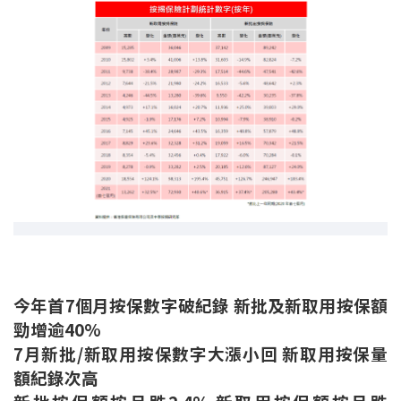
聯絡我們
聯絡方法
網上申請按揭轉介
條款及細則
私隱政策
简
本網頁所提供資料僅作參考用途。
今年首7個月按保數字破紀錄 新批及新取用按保額
若因錯漏而引致任何不便或損失，中原按揭概不負責。
本網站採用無障礙網頁設計，如有任何問題，可查詢：
勁增逾40%
2889 2886 / cmb@mail.centanet.com
7月新批/新取用按保數字大漲小回 新取用按保量
中原地產
|
網上搵樓
|
中原工商舖
額紀錄次高
© 2026 中原按揭經紀有限公司 Centaline Mortgage Broker Limited 版權所有