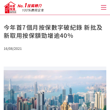
今年首7個月按保數字破紀錄 新批及
關於我們
新取用按保額勁增逾40%
格到至抵按揭
16/08/2021
人才房貸・開戶優惠
免費房貸轉介服務
免費開戶轉介服務
私人貸款
優惠禮遇