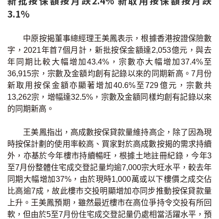
新批按保額按月跌2.4% 新取用按保額按月跌
條款及細則
私隱政策聲明
|
3.1%
中原按揭董事總經理王美鳳表示，根據香港按證保險數
字，2021年首7個月計，新批按保金額達2,053億元，與去
年同期比較大幅增加43.4%，宗數亦大幅增加37.4%至
36,915宗，宗數及金額均創有記錄以來的同期新高。7月份
新取用按保金額亦顯著增加40.6%至729億元，宗數共
13,262宗，增幅達32.5%，宗數及金額同樣均創有記錄以來
的同期新高。
王美鳳指出，高成數按保貸款量維持高企，除了因為現
時按保計劃的使用率較高、買家對於高成數按揭的需求持續
外，亦基於今年樓市持續暢旺，根據土地註冊紀錄，今年3
至7月份整體住宅成交登記量均逾7,000宗大旺水平，較去年
同期大幅增加37%，由於現時1,000萬或以下樓價之成交佔
比高逾7成，故此樓市交投明顯增加亦同步推動按保貸款量
上升。王美鳳預期，雖然最近樓市在高位爭持令交投有所回
軟，但由於5至7月份住宅成交登記量仍處相當活躍水平，預