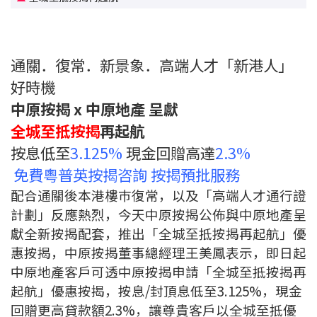
印花稅計算
免費物業估價
通關．復常．新景象．高端人才「新港人」
好時機
下載中心
中原按揭 x 中原地產 呈獻
按揭全面睇
全
城至抵按揭
再起航
按息低至
3.125%
現金回贈高達
2.3%
新聞/研究
免費粵普英按揭咨詢 按揭預批服務
公司動態
配合通關後本港樓巿復常，以及「高端人才通行證
計劃」反應熱烈，今天中原按揭公佈與中原地產呈
按市新聞
獻全新按揭配套，推出「全城至抵按揭再起航」優
惠按揭，中原按揭董事總經理王美鳳表示，即日起
統計數據庫
中原地產客戶可透中原按揭申請「全城至抵按揭再
起航」優惠按揭，按息/封頂息低至3.125%，現金
按揭快趣智識
回贈更高貸款額2.3%，讓尊貴客戶以全城至抵優