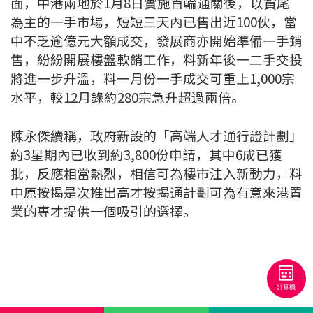
面，中港兩地於1月8日實施首輪通關後，以貨尾
條款及細則
私隱政策聲明
|
為主的一手市場，短短三天內已售出近100伙，當
中不乏逾億元大額成交，發展商亦開始準備一手銷
售，紛紛開展樓盤軟銷工作，料新年後一二手交投
將進一步升溫，料一月份一手成交可重上1,000宗
水平，較12月錄約280宗急升超過兩倍。
陳永傑續稱，政府新設的「高端人才通行證計劃」
約3星期內已收到約3,800份申請，其中6成已獲
批，反應相當熱烈，相信可為樓市注入新動力，料
中原按揭是次推出高才按揭通計劃可為有意來港置
業的專才提供一個吸引的選擇。