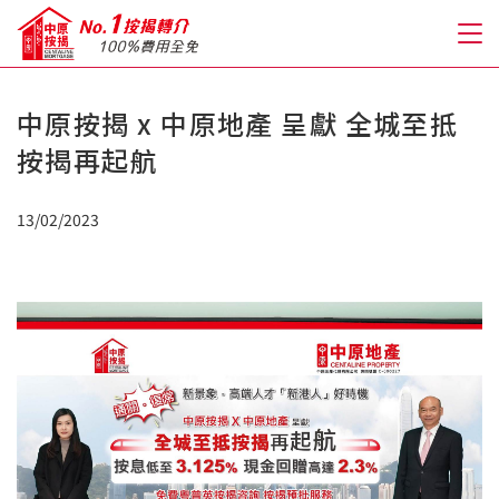
中原按揭 x 中原地產 呈獻 全城至抵
關於我們
按揭再起航
格到至抵按揭
13/02/2023
人才房貸・開戶優惠
免費房貸轉介服務
免費開戶轉介服務
私人貸款
優惠禮遇