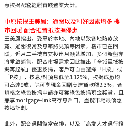
惠按揭配套輕鬆實踐置業大計。
按揭智庫
中原按揭王美鳳：通關以及利好因素增多 樓
樓按專欄
巿回暖 配合推置抵按揭優惠
按揭百科
王美鳳指出，受惠於本地、內地以致各地防疫放
寬、通關復常及息率將見頂等因素，樓市已在回
實時銀行資訊
暖，近月二手樓市交投連月顯著增加，多個新盤亦
將重啟銷售，配合巿場需求因此推出「全城至抵按
裝修·保險優惠
揭再起航」優惠按揭，客戶可自由選擇「H按」或
「P按」，按息/封頂息低至3.125%，按揭成數均
免費裝修轉介服務
可高達9成，除可享現金回贈高達貸款額2.3%，合
裝修設計專欄
資格之綠色按揭申請亦可獲綠色按揭現金獎賞，且
兼享mortgage-link高存息戶口，盡攬巿場最優惠
火險、家居、寵物保險
按揭計劃。
保險資訊專欄
此外，配合通關復常安排，以及「高端人才通行證