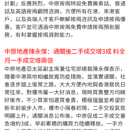
計劃」反應熱烈，中原按揭特設免費廣東話、普通
聯絡我們
話及英語按揭顧問咨詢，方便所有在港、來港客
聯絡方法
戶，以及高端人才客戶瞭解按揭咨訊及申請按揭優
惠。客戶並可透過中原按揭免費申請按揭預批服
網上申請按揭轉介
務，有利掌握按揭貸款能力。
條款及細則
中原地產陳永傑：通關後二手成交增3成 料全
月一手成交增兩倍
私隱政策
中原地產亞太區副主席兼住宅部總裁陳永傑表示，
隨著中港兩地相繼放寬防疫措施，並落實通關，社
简
會逐步踏上復常之路，大大方便內地與香港居民日
常往來，對樓市屬一大好消息，現時買賣雙方均睇
本網頁所提供資料僅作參考用途。
若因錯漏而引致任何不便或損失，中原按揭概不負責。
好後市，不少買家怕遲買會貴，積極搵盤並希望於
本網站採用無障礙網頁設計，如有任何問題，可查詢：
新年前偷步入市，樓市小陽春初現，二手交投氣氛
2889 2886 / cmb@mail.centanet.com
明顯上升，通關消息公布後，中原促成二手成交量
中原地產
|
網上搵樓
|
中原工商舖
急增約3成，早前累積的購買力陸續釋放。一手方
© 2026 中原按揭經紀有限公司 Centaline Mortgage Broker Limited 版權所有