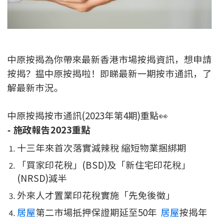
新盤優越按揭優惠
中原按揭標籤優惠
中原按揭為你帶來最新香港市場按揭資訊，想申請
推薦齊齊友賞
按揭？揾中原按揭啦！即睇最新一期按巿通訊，了
解最新巿況。
按揭工具
按揭計算
中原按揭按市通訊(2023年第4期)重點👀
- 施政報告2023重點
轉按計算
十三年來首次落實減辣稅 縮短物業捆綁期
置業預算
「買家印花稅」(BSD)及「新住宅印花稅」
(NRSD)減半
供款年期計算
外來人才置業印花稅實施「先免後徵」
工商舖按揭計算
居屋
第二市場抵押保證期延至50年
居屋
按揭年