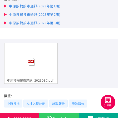
聯絡我們
中原按揭按市通訊(2023年第1期)
中原按揭按市通訊(2023年第2期)
聯絡方法
中原按揭按市通訊(2023年第3期)
網上申請按揭轉介
條款及細則
私隱政策
简
中原按揭按市通訊_2023DEC.pdf
本網頁所提供資料僅作參考用途。
若因錯漏而引致任何不便或損失，中原按揭概不負責。
本網站採用無障礙網頁設計，如有任何問題，可查詢：
標籤：
2889 2886 / cmb@mail.centanet.com
中原按揭
人才入境計劃
施政報告
施政報告
中原地產
|
網上搵樓
|
中原工商舖
© 2026 中原按揭經紀有限公司 Centaline Mortgage Broker Limited 版權所有