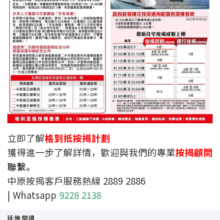
按揭智庫
樓按專欄
按揭百科
實時銀行資訊
裝修·保險優惠
免費裝修轉介服務
立即了解
格到抵按揭計劃
獲得進一步了解詳情，歡迎與我們的專業
按揭顧問
裝修設計專欄
聯繫。
中原按揭客戶服務熱線 2889 2886
火險、家居、寵物保險
| Whatsapp
9228 2138
保險資訊專欄
延伸閱讀