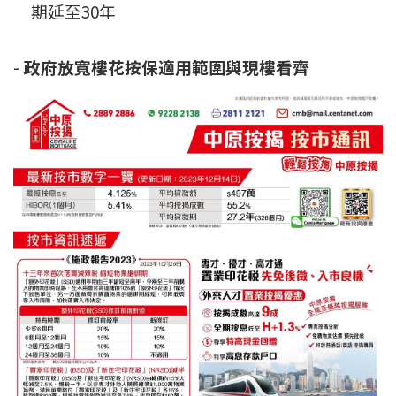
期延至30年
印花稅計算
-
政府放寬樓花按保適用範圍與現樓看齊
免費物業估價
下載中心
按揭全面睇
新聞/研究
公司動態
按市新聞
統計數據庫
按揭快趣智識