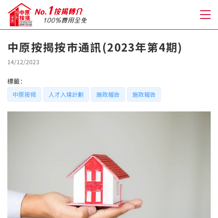
中原按揭按市通訊(2023年第4期)
關於我們
14/12/2023
標籤：
格到至抵按揭
中原按揭
人才入境計劃
施政報告
施政報告
人才房貸・開戶優惠
免費房貸轉介服務
免費開戶轉介服務
私人貸款
優惠禮遇