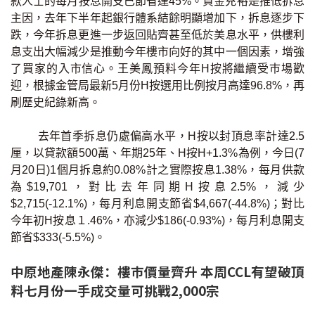
款人士的每月按息開支已節省達45%。資金充裕是推低拆息
聯絡我們
主因，去年下半年起銀行體系結餘明顯增加下，拆息逐步下
跌，今年拆息更進一步返回貼齊甚至低於美息水平，供樓利
聯絡方法
息支出大幅減少是推動今年樓市向好的其中一個因素，增強
了買家的入市信心。王美鳳預料今年H按將繼續受巿場歡
網上申請按揭轉介
迎，根據金管局最新5月份H按選用比例按月高達96.8%，再
刷歷史紀錄新高。
條款及細則
去年首季拆息仍處偏高水平，H按以封頂息率計達2.5
私隱政策
厘，以貸款額500萬、年期25年、H按H+1.3%為例，今日(7
月20日)1個月拆息約0.08%計之實際按息1.38%，每月供款
為$19,701，對比去年同期H按息2.5%，減少
简
$2,715(-12.1%)，每月利息開支節省$4,667(-44.8%)；對比
今年初H按息１.46%，亦減少$186(-0.93%)，每月利息開支
本網頁所提供資料僅作參考用途。
若因錯漏而引致任何不便或損失，中原按揭概不負責。
節省$333(-5.5%)。
本網站採用無障礙網頁設計，如有任何問題，可查詢：
2889 2886 / cmb@mail.centanet.com
中原地產陳永傑：樓巿價量齊升 本周CCL有望破頂
中原地產
|
網上搵樓
|
中原工商舖
料七月份一手成交量可挑戰2,000宗
© 2026 中原按揭經紀有限公司 Centaline Mortgage Broker Limited 版權所有