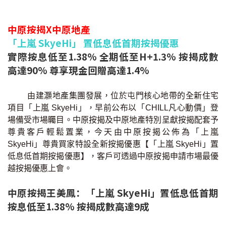
印花稅計算
中原按揭X中原地產
免費物業估價
「上嵐 SkyeHi」 置低息低首期按揭優惠
實際按息低至1.38% 全期低至H+1.3% 按揭成數
下載中心
高達90% 尊享現金回贈高達1.4%
按揭全面睇
由建灝地產集團發展，位於屯門核心地帶的全新住宅
項目「上嵐 SkyeHi」，早前公布以「CHILL凡心動價」登
新聞/研究
場備受市場矚目。中原按揭及中原地產特別呈獻按揭配套予
尊貴客戶輕鬆置業，今天由中原按揭公佈為「上嵐
公司動態
SkyeHi」尊貴買家特設全新按揭優惠【「上嵐 SkyeHi」置
低息低首期按揭優惠】，客戶可透過中原按揭申請巿場最優
按市新聞
越按揭優惠上會。
統計數據庫
中原按揭王美鳳：「上嵐 SkyeHi」置低息低首期
按息低至1.38% 按揭成數高達9成
按揭快趣智識