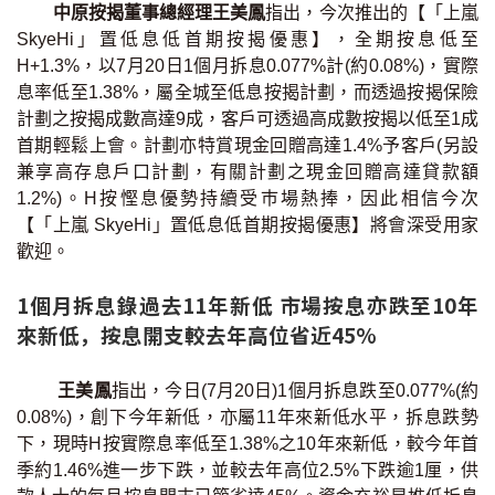
中原按揭董事總經理王美鳳
指出，今次推出的【「上嵐
按揭智庫
SkyeHi」置低息低首期按揭優惠】，全期按息低至
H+1.3%，以7月20日1個月拆息0.077%計(約0.08%)，實際
樓按專欄
息率低至1.38%，屬全城至低息按揭計劃，而透過按揭保險
計劃之按揭成數高達9成，客戶可透過高成數按揭以低至1成
按揭百科
首期輕鬆上會。計劃亦特賞現金回贈高達1.4%予客戶(另設
兼享高存息戶口計劃，有關計劃之現金回贈高達貸款額
實時銀行資訊
1.2%)。H按慳息優勢持續受巿場熱捧，因此相信今次
【「上嵐 SkyeHi」置低息低首期按揭優惠】將會深受用家
裝修·保險優惠
歡迎。
免費裝修轉介服務
1個月拆息錄過去11年新低 市場按息亦跌至10年
來新低，按息開支較去年高位省近45%
裝修設計專欄
王美鳳
指出，今日(7月20日)1個月拆息跌至0.077%(約
火險、家居、寵物保險
0.08%)，創下今年新低，亦屬11年來新低水平，拆息跌勢
下，現時H按實際息率低至1.38%之10年來新低，較今年首
保險資訊專欄
季約1.46%進一步下跌，並較去年高位2.5%下跌逾1厘，供