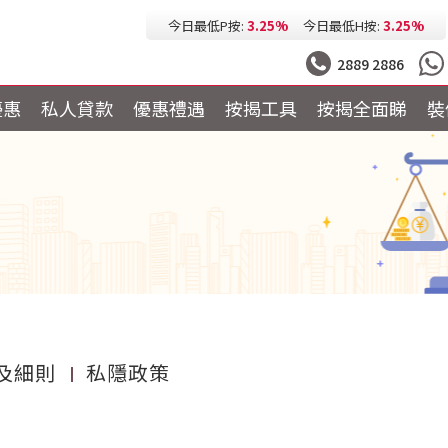
今日最低按息:
2.73%
一個月HIBOR:
2.61%
今日最低P按:
3.25%
今日最低H按:
3.25%
2889 2886
優惠
私人貸款
優惠禮遇
按揭工具
按揭全面睇
裝
及細則
私隱政策