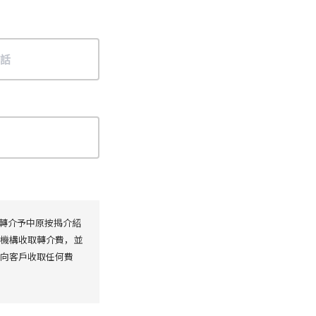
及轉介予中原按揭介紹
務機構收取轉介費，並
款向客戶收取任何費