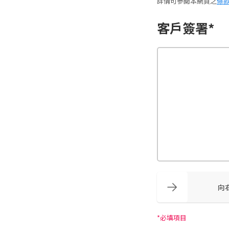
詳情可參閲本網頁之
條
客戶簽署*
向
*必填項目