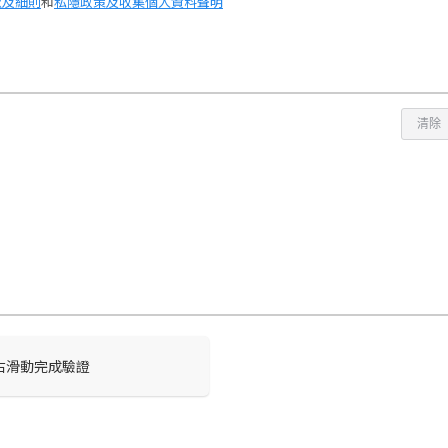
款及細則
和
私隱政策及收集個人資料聲明
清除
右滑動完成驗證