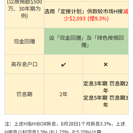
(以按揭额$500
条款及细则
私隐政策声明
|
万、30年期为
选用「定按计划」供款较巿场H按
减
例)
少$2,093 (悭9.3%)
设「现金回赠」及「绿色按揭回
现金回赠
赠」
高存息户口
✔️
❌
定息3年期 罚息期2
年
罚息期
2年
定息5年期 罚息期3
年
注：上述H指HIBOR拆息，8月28日1个月拆息3.3%，上述
H按息以封顶息3.5% (P-1.75%, P:5.25%)计算;