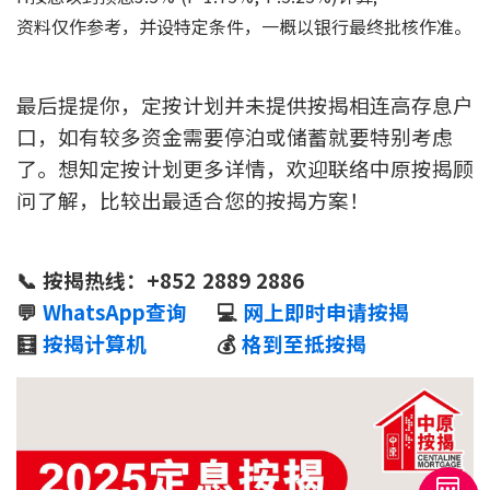
资料仅作参考，并设特定条件，一概以银行最终批核作准。
最后提提你，定按计划并未提供按揭相连高存息户
口，如有较多资金需要停泊或储蓄就要特别考虑
了。想知定按计划更多详情，欢迎联络中原按揭顾
问了解，比较出最适合您的按揭方案！
📞 按揭热线：+852 2889 2886
💬
WhatsApp查询
💻
网上即时申请按揭
🧮
按揭计算机
💰
格到至抵按揭