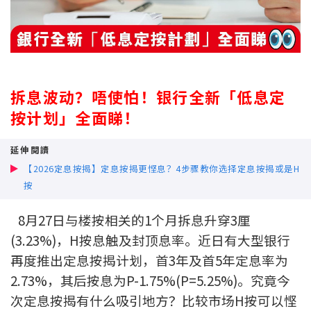
新盘优越按揭优惠
中原按揭标签优惠
推荐齐齐友赏
拆息波动？唔使怕！银行全新「低息定
按计划」全面睇！
按揭工具
延伸閱讀
按揭计算
【2026定息按揭】定息按揭更悭息？4步骤教你选择定息按揭或是H
按
转按计算
8月27日与楼按相关的1个月拆息升穿3厘
置业预算
(3.23%)，H按息触及封顶息率。近日有大型银行
供款年期计算
再度推出定息按揭计划，首3年及首5年定息率为
2.73%，其后按息为P-1.75%(P=5.25%)。究竟今
工商铺按揭计算
次定息按揭有什么吸引地方？比较市场H按可以悭