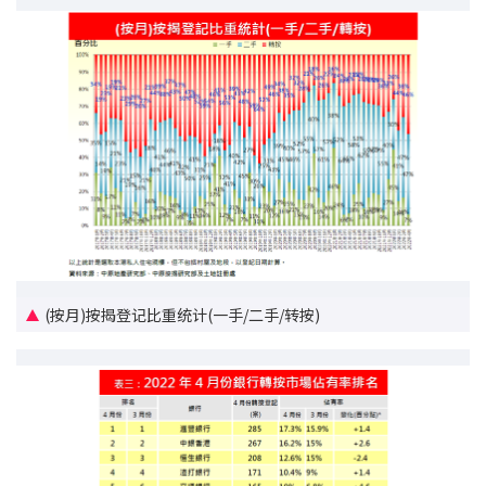
印花税计算
免费物业估价
下载中心
按揭全面睇
新闻/研究
公司动态
(按月)按揭登记比重统计(一手/二手/转按)
按市新闻
统计数据库
按揭快趣智识