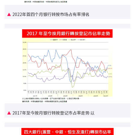
联络我们
2022年首四个月银行转按市场占有率排名
联络方式
网上申请按揭转介
条款及细则
私隐政策
繁
本网页所提供资料仅作参考用途。
若因错漏而引致任何不便或损失，中原按揭概不负责。
本网站采用无障碍网页设计，如有任何问题，可查询：
2889 2886 / cmb@mail.centanet.com
2017年至今按月银行转按登记巿占率走势 以
中原地产
|
网上搵楼
|
中原工商铺
© 2026 中原按揭经纪有限公司 Centaline Mortgage Broker Limited 版权所有