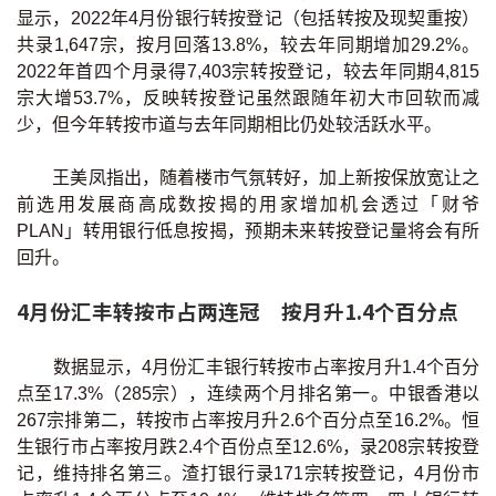
显示，2022年4月份银行转按登记（包括转按及现契重按）
共录1,647宗，按月回落13.8%，较去年同期增加29.2%。
2022年首四个月录得7,403宗转按登记，较去年同期4,815
宗大增53.7%，反映转按登记虽然跟随年初大巿回软而减
少，但今年转按巿道与去年同期相比仍处较活跃水平。
王美凤指出，随着楼市气氛转好，加上新按保放宽让之
前选用发展商高成数按揭的用家增加机会透过「财爷
PLAN」转用银行低息按揭，预期未来转按登记量将会有所
回升。
4月份汇丰转按巿占两连冠 按月升1.4个百分点
数据显示，4月份汇丰银行转按巿占率按月升1.4个百分
点至17.3%（285宗），连续两个月排名第一。中银香港以
267宗排第二，转按市占率按月升2.6个百分点至16.2%。恒
生银行市占率按月跌2.4个百份点至12.6%，录208宗转按登
记，维持排名第三。渣打银行录171宗转按登记，4月份市