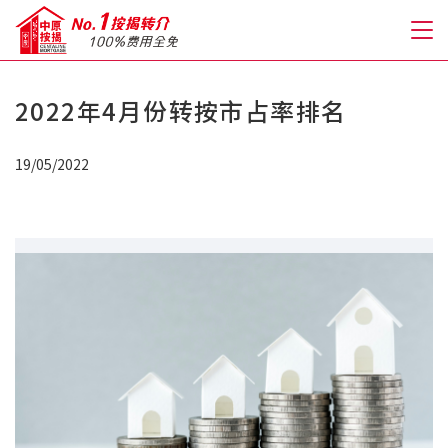
2022年4月份转按市占率排名
关于我们
19/05/2022
格到至抵按揭
人才房贷・开户优惠
免费房贷转介服务
免费开户转介服务
私人贷款
优惠礼遇