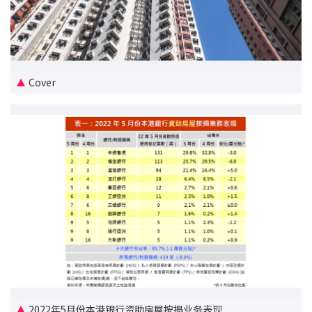
新盘优越按揭优惠
中原按揭标签优惠
Cover
推荐齐齐友赏
按揭工具
按揭计算
转按计算
置业预算
供款年期计算
工商铺按揭计算
2022年5月份本港银行资助房屋按揭业务表现