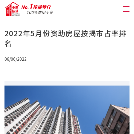
2022年5月份资助房屋按揭市占率排
关于我们
名
格到至抵按揭
06/06/2022
人才房贷・开户优惠
免费房贷转介服务
免费开户转介服务
私人贷款
优惠礼遇