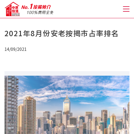
2021年8月份安老按揭市占率排名
关于我们
14/09/2021
格到至抵按揭
人才房贷・开户优惠
免费房贷转介服务
免费开户转介服务
私人贷款
优惠礼遇