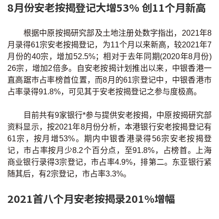
8月份安老按揭登记大增53% 创11个月新高
联络我们
联络方式
根据中原按揭研究部及土地注册处数字指出，2021年8
月录得61宗安老按揭登记，为11个月以来新高，较2021年7
网上申请按揭转介
月份的40宗，增加52.5%；相对于去年同期(2020年8月份)
26宗，增加2倍多。自安老按揭计划推出以来，中银香港一
条款及细则
直高踞巿占率榜首位置，而8月的61宗登记中，中银香港市
占率录得91.8%，可见其于安老按揭登记之参与度极高。
私隐政策
目前共有9家银行*参与提供安老按揭，中原按揭研究部
资料显示，按2021年8月份分析，本港银行安老按揭登记有
61宗，按月增53%。期内中银香港录得56宗安老按揭登
繁
记，市占率按月少8.2个百分点，至91.8%，占榜首。上海
本网页所提供资料仅作参考用途。
商业银行录得3宗登记，市占率4.9%，排第二。东亚银行紧
若因错漏而引致任何不便或损失，中原按揭概不负责。
本网站采用无障碍网页设计，如有任何问题，可查询：
随其后，有2宗登记，市占率3.3%。
2889 2886 / cmb@mail.centanet.com
2021首八个月安老按揭录201%增幅
中原地产
|
网上搵楼
|
中原工商铺
© 2026 中原按揭经纪有限公司 Centaline Mortgage Broker Limited 版权所有