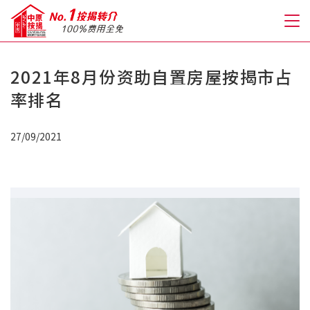
2021年8月份资助自置房屋按揭市占
关于我们
率排名
格到至抵按揭
27/09/2021
人才房贷・开户优惠
免费房贷转介服务
免费开户转介服务
私人贷款
优惠礼遇