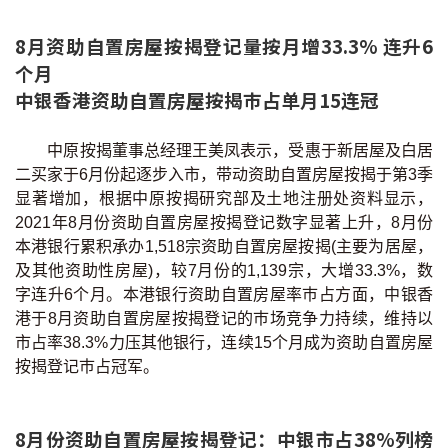
联络我们
8月资助自置房屋按揭登记量按月增33.3% 连升6
联络方式
个月
中银香港资助自置房屋按揭巿占单月15连冠
网上申请按揭转介
中原按揭董事总经理王美凤表示，受惠于新居屋及白居
条款及细则
二买家于6月份起逐步入市，带动资助自置房屋按揭于第3季
显著增加，根据中原按揭研究部及土地注册处资料显示，
私隐政策
2021年8月份资助自置房屋按揭登记数字显著上升，8月份
本港银行累积承办1,518宗资助自置房屋按揭(主要为居屋，
及其他资助性房屋)，较7月份的1,139宗，大增33.3%，数
繁
字连升6个月。本港银行资助自置房屋率巿占方面，中银香
港于8月资助自置房屋按揭登记的巿场竞争力持续，维持以
本网页所提供资料仅作参考用途。
若因错漏而引致任何不便或损失，中原按揭概不负责。
市占率38.3%力压其他银行，连续15个月成为资助自置房屋
本网站采用无障碍网页设计，如有任何问题，可查询：
按揭登记巿占冠军。
2889 2886 / cmb@mail.centanet.com
中原地产
|
网上搵楼
|
中原工商铺
8月份资助自置房屋按揭登记：中银市占38%列榜
© 2026 中原按揭经纪有限公司 Centaline Mortgage Broker Limited 版权所有