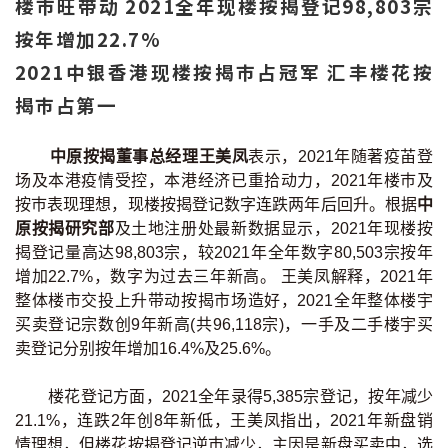
楼巿旺带动 2021全年现楼按揭登记98,803宗
按年增加22.7%
2021中银香港现楼按揭巿占冠军 汇丰楼花按
揭巿占第一
中原按揭董事总经理王美凤
表示，2021年随著疫苖登
场及本港疫情受控，本港经济已重拾动力，2021年楼巿及
按巿表现理想，现楼按揭登记数字连跌两年后回升。根据
中
原按揭研究部
及土地注册处最新数据显示，2021年现楼按
揭登记量高达98,803宗，较2021年全年数字80,503宗按年
增加22.7%，数字为过去三年新高。 王美凤解释，2021年
整体楼市交投上升带动按揭市场造好，2021全年整体楼宇
买卖登记宗数创9年新高(共96,118宗)，一手及二手楼宇买
卖登记分别按年增加16.4%及25.6%。
楼花登记方面，2021全年录得5,385宗登记，按年减少
21.1%，连跌2年创8年新低，王美凤指出，2021年新盘销
情理想，但楼花按揭登记逆巿减少，主因是新盘买卖中，选