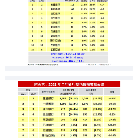
联络我们
联络方式
网上申请按揭转介
条款及细则
私隐政策
繁
本网页所提供资料仅作参考用途。
若因错漏而引致任何不便或损失，中原按揭概不负责。
本网站采用无障碍网页设计，如有任何问题，可查询：
2889 2886 / cmb@mail.centanet.com
中原地产
|
网上搵楼
|
中原工商铺
© 2026 中原按揭经纪有限公司 Centaline Mortgage Broker Limited 版权所有