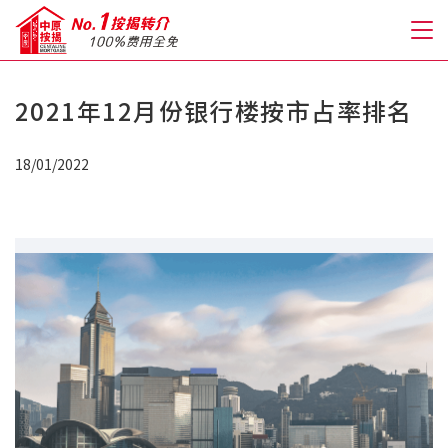
2021年12月份银行楼按市占率排名
关于我们
18/01/2022
格到至抵按揭
人才房贷・开户优惠
免费房贷转介服务
免费开户转介服务
私人贷款
优惠礼遇