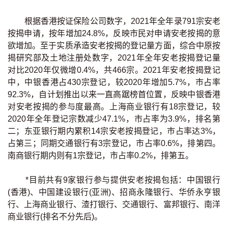
条款及细则
私隐政策声明
|
根据香港按证保险公司数字，2021年全年录791宗安老
按揭申请，按年增加24.8%，反映市民对申请安老按揭的意
欲增加。至于实质承造安老按揭的登记量方面，综合中原按
揭研究部及土地注册处数字，2021年全年安老按揭登记量
对比2020年仅微增0.4%，共466宗。2021年安老按揭登记
中，中银香港占430宗登记，较2020年增加5.7%，巿占率
92.3%，自计划推出以来一直高踞榜首位置，反映中银香港
对安老按揭的参与度最高。上海商业银行有18宗登记，较
2020年全年登记宗数减少47.1%，市占率为3.9%，排名第
二；东亚银行期内累积14宗安老按揭登记，巿占率达3%，
占第三；同期交通银行有3宗登记，市占率0.6%，排第四。
南商银行期内则有1宗登记，市占率0.2%，排第五。
*目前共有9家银行参与提供安老按揭包括：中国银行
(香港)、中国建设银行(亚洲)、招商永隆银行、华侨永亨银
行、上海商业银行、渣打银行、交通银行、富邦银行、南洋
商业银行(排名不分先后)。