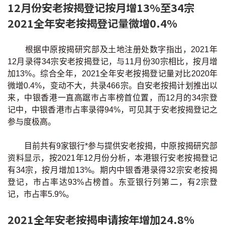
12月份安老按揭登记按月增13%至34宗
联络我们
2021全年安老按揭登记量微增0.4%
联络方式
根据中原按揭研究部及土地注册处数字指出，2021年
网上申请按揭转介
12月录得34宗安老按揭登记，与11月份30宗相比，按月增
加13%。综合全年，2021全年安老按揭登记量对比2020年
条款及细则
微增0.4%，变动不大，共录466宗。自安老按揭计划推出以
来，中银香港一直高踞巿占率榜首位置，而12月的34宗登
私隐政策
记中，中银香港市占率录得94%，可见其于安老按揭登记之
参与度极高。
繁
目前共有9家银行*参与提供安老按揭，中原按揭研究部
资料显示，按2021年12月份分析，本港银行安老按揭登记
本网页所提供资料仅作参考用途。
若因错漏而引致任何不便或损失，中原按揭概不负责。
有34宗，按月增加13%。期内中银香港录得32宗安老按揭
本网站采用无障碍网页设计，如有任何问题，可查询：
登记，市占率达93%占榜首。东亚银行列第二，有2宗登
2889 2886 / cmb@mail.centanet.com
记，市占率5.9%。
中原地产
|
网上搵楼
|
中原工商铺
2021全年安老按揭申请按年增加24.8%
© 2026 中原按揭经纪有限公司 Centaline Mortgage Broker Limited 版权所有