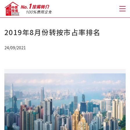
2019年8月份转按市占率排名
关于我们
24/09/2021
格到至抵按揭
人才房贷・开户优惠
免费房贷转介服务
免费开户转介服务
私人贷款
优惠礼遇