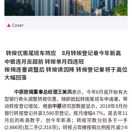
新盘优越按揭优惠
中原按揭标签优惠
Cover
推荐齐齐友赏
转按优惠尾班车效应 8月转按登记量今年新高
按揭工具
中银连月反超前 转按单月四连冠
按揭计算
按揭连番调整后 转按诱因降 转按登记量将于高位
大幅回落
转按计算
中原按揭董事总经理王美凤
表示，今年6月底开始有大
置业预算
型银行牵头调整转按优惠，随即掀起转按尾班车申请潮，带
动转按登记增加，根据
中原
研究部数据显示，2019年8月份
供款年期计算
银行转按登记共录3,590宗登记，按月增幅4.7%，是去年11
月后的新高数字，创今年新高；转按宗数分别多于一手
工商铺按揭计算
(2,666宗)及二手(2,316宗)；转按占现楼按揭比例按月减少6