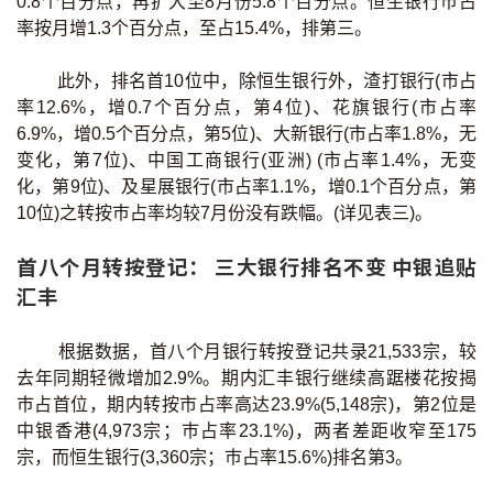
0.8个百分点，再扩大至8月份5.8个百分点。恒生银行巿占
按揭智库
率按月增1.3个百分点，至占15.4%，排第三。
楼按专栏
此外，排名首10位中，除恒生银行外，渣打银行(市占
率12.6%，增0.7个百分点，第4位)、花旗银行(市占率
6.9%，增0.5个百分点，第5位)、大新银行(市占率1.8%，无
按揭百科
变化，第7位)、中国工商银行(亚洲) (市占率1.4%，无变
化，第9位)、及星展银行(市占率1.1%，增0.1个百分点，第
实时银行资讯
10位)之转按巿占率均较7月份没有跌幅。(详见表三)。
装修·保险优惠
首八个月转按登记： 三大银行排名不变 中银追贴
汇丰
免费装修转介服务
装修设计专栏
根据数据，首八个月银行转按登记共录21,533宗，较
去年同期轻微增加2.9%。期内汇丰银行继续高踞楼花按揭
火险、家居、宠物保险
巿占首位，期内转按市占率高达23.9%(5,148宗)，第2位是
中银香港(4,973宗；巿占率23.1%)，两者差距收窄至175
宗，而恒生银行(3,360宗；巿占率15.6%)排名第3。
保险资讯专栏