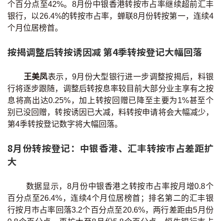
个百分点至42%。8月份中银香港转按巿占率继续超前汇丰
印花税计算
银行，以26.4%的转按巿占率，蝉联8月份转按第一，连续4
个月位居榜首。
免费物业估价
按揭调整后转按诱因减 第4季转按登记大幅回落
下载中心
王美凤
表示，9月份大型银行进一步调整按揭后，料银
按揭全面睇
行将逐步跟随，调整后转按息率较目前大部分业主享有之按
息将高出达0.25%，加上转按回赠已降至主要为1%甚至个
新闻/研究
别已没回赠，转按诱因已大减，料转按申请将会大幅减少，
第4季转按登记数字将大幅回落。
公司动态
8月份转按登记：中银香港、汇丰转按巿占差距扩
按市新闻
大
统计数据库
数据显示，8月份中银香港之转按市占率按月增0.8个
百分点至26.4%，连续4个月位居榜首；排名第二的汇丰银
按揭快趣智识
行按月巿占率回落3.2个百分点至20.6%，两行差距由5月份