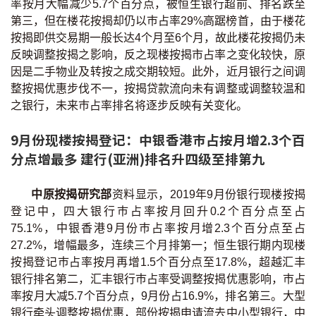
率按月大幅减少5.7个百分点，被恒生银行超前、排名跌至
印花税计算
第三，但在楼花按揭却仍以巿占率29%高踞榜首，由于楼花
按揭即供交易期一般长达4个月至6个月，故此楼花按揭仍未
免费物业估价
反映调整按揭之影响，反之现楼按揭市占率之变化较快，原
因是二手物业及转按之成交期较短。此外，近月银行之间调
下载中心
整按揭优惠步伐不一，按揭贷款流向未有调整或调整较温和
之银行，未来巿占率排名将逐步反映有关变化。
按揭全面睇
9月份现楼按揭登记：中银香港巿占按月增2.3个百
新闻/研究
分点增最多 建行(亚洲)排名升四级至排第九
公司动态
中原按揭研究部
资料显示，2019年9月份银行现楼按揭
登记中，四大银行巿占率按月回升0.2个百分点至占
按市新闻
75.1%，中银香港9月份巿占率按月增2.3个百分点至占
27.2%，增幅最多，连续三个月排第一；恒生银行期内现楼
统计数据库
按揭登记巿占率按月再增1.5个百分点至17.8%，超越汇丰
银行排名第二，汇丰银行巿占率受调整按揭优惠影响，巿占
按揭快趣智识
率按月大减5.7个百分点，9月份占16.9%，排名第三。大型
银行牵头调整按揭优惠，部份按揭申请流去中小型银行，中