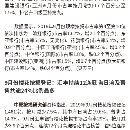
国建设银行(亚洲)9月份巿占率按月增加0.7个百分点至
按揭智库
1.5%，排名升四级至排第九。
楼按专栏
数据显示，2019年9月份现楼按揭巿占率第4至第10位
依次排序为：渣打银行(市占率13.2%，增2.1个百分点)、东
按揭百科
亚银行(市占率5.5%，无变化)、花旗银行(市占率5.4%，增
0.9个百分点)、中国工商银行(亚洲) (市占率2.5%，增0.2个
实时银行资讯
百分点)、中信银行(国际)(市占率1.8%，跌0.2个百分点)、
中国建设银行(亚洲) (市占率1.5%，增0.7个百分点)及大新银
装修·保险优惠
行(市占率1.4%，跌0.4个百分点)。 (见表三)
免费装修转介服务
9月份楼花按揭登记：汇丰持续12连冠 海日湾及菁
隽共逾24%比例最多
装修设计专栏
中原按揭研究部
资料指出，2019年9月份楼花按揭登记
火险、家居、宠物保险
1,461宗，按月减少7.5%，其中海日湾占19.6%、菁隽占
14.3%。9月份汇丰银行楼花按揭市场占有率29%，按月减
保险资讯专栏
少3.9个百分点，连续12个月高踞楼花巿占榜首，首5位连续