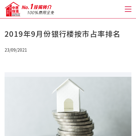
2019年9月份银行楼按市占率排名
关于我们
23/09/2021
格到至抵按揭
人才房贷・开户优惠
免费房贷转介服务
免费开户转介服务
私人贷款
优惠礼遇