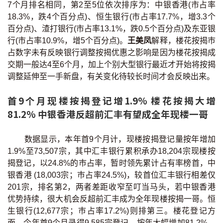
7个月排名相同，第2至5位依次排序为：中银香港(市占率
联络我们
18.3%，跌4个百分点)、恒生银行(市占率17.7%，增3.3个
百分点)、渣打银行(市占率13.1%，跌0.5个百分点)及东亚银
联络方式
行(市占率10.9%，增5个百分点)。
王美凤
解释，楼花按揭巿
占数字未有反映银行调整按揭优惠之影响是因为楼花按揭成
网上申请按揭转介
交期一般达4至6个月，加上个别大型银行最近才开始将按揭
调整延伸至一手新盘，有关变化待较长时间才会反映出来。
条款及细则
首9个月现楼按揭登记增1.9% 楼花按揭大增
私隐政策
81.2% 中银香港反超前汇丰有望成全年现楼一哥
数据显示，本年首9个月计，现楼按揭登记量按年增加
繁
1.9%至73,507宗，其中汇丰银行累积承办18,204宗现楼按
本网页所提供资料仅作参考用途。
揭登记，以24.8%的巿占率，暂时领先累计占有率榜首，中
若因错漏而引致任何不便或损失，中原按揭概不负责。
银香港 (18,003宗；巿占率24.5%)，较首位汇丰银行相差仅
本网站采用无障碍网页设计，如有任何问题，可查询：
2889 2886 / cmb@mail.centanet.com
201宗，排名第2，两者差距收窄至叮当马头，若中银香港
优势持续，很大机会反超前汇丰成为全年现楼按揭一哥。恒
中原地产
|
网上搵楼
|
中原工商铺
生银行(12,677宗；巿占率17.2%)则排第三。楼花登记方
© 2026 中原按揭经纪有限公司 Centaline Mortgage Broker Limited 版权所有
面，今年首9个月录得9,585宗登记，按年大幅增加81.2%，