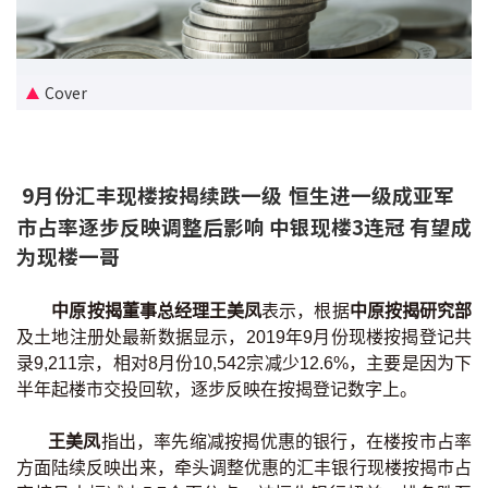
新盘优越按揭优惠
中原按揭标签优惠
Cover
推荐齐齐友赏
9月份汇丰现楼按揭续跌一级 恒生进一级成亚军
按揭工具
市占率逐步反映调整后影响 中银现楼3连冠 有望成
按揭计算
为现楼一哥
转按计算
中原按揭董事总经理王美凤
表示，根据
中原按揭研究部
及土地注册处最新数据显示，2019年9月份现楼按揭登记共
置业预算
录9,211宗，相对8月份10,542宗减少12.6%，主要是因为下
半年起楼市交投回软，逐步反映在按揭登记数字上。
供款年期计算
王美凤
指出，率先缩减按揭优惠的银行，在楼按市占率
工商铺按揭计算
方面陆续反映出来，牵头调整优惠的汇丰银行现楼按揭巿占