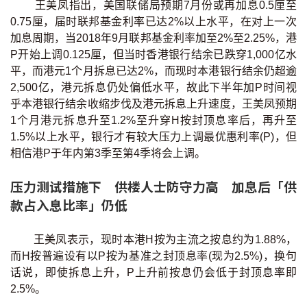
王美凤指出，美国联储局预期7月份或再加息0.5厘至
0.75厘，届时联邦基金利率已达2%以上水平，在对上一次
加息周期，当2018年9月联邦基金利率加至2%至2.25%，港
P开始上调0.125厘，但当时香港银行结余已跌穿1,000亿水
平，而港元1个月拆息已达2%，而现时本港银行结余仍超逾
2,500亿，港元拆息仍处偏低水平，故此下半年加P时间视
乎本港银行结余收缩步伐及港元拆息上升速度，王美凤预期
1个月港元拆息升至1.2%至升穿H按封顶息率后，再升至
1.5%以上水平，银行才有较大压力上调最优惠利率(P)，但
相信港P于年内第3季至第4季将会上调。
压力测试措施下 供楼人士防守力高 加息后「供
款占入息比率」仍低
王美凤表示，现时本港H按为主流之按息约为1.88%，
而H按普遍设有以P按为基准之封顶息率(现为2.5%)，换句
话说，即使拆息上升，P上升前按息仍会低于封顶息率即
2.5%。