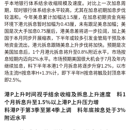
乎本地银行体系结余收缩规模及速度。对比上一次加息周
期，现时银行体系结余水平较高，尤其在加息初期加息步伐
较温和。今年美息累计加幅达1.5厘，在加息初期资金充裕
环境下港元拆息暂时加幅为0.43厘，未有跟足美息加幅；美
国是次大手加息0.75厘后，港美息差将进一步拉阔，加上美
国于本月同步开展缩表，下半年或较多引发金管局干预及本
地资金流出，港元拆息跟随美息上升步伐将加快。预期是次
美国加息后，1个月港元拆息将升至0.8%附近水平，市场按
息短期内迈向2%水平。市场预期美国很大机会于7月及年内
继续加息，料下半年本港1个月拆息将逐步升穿1.2%，以市
场主流H按息率H+1.3%计，即下半年H按息将触及封顶息率
即2.5%。
港P上升时间视乎结余收缩及拆息上升速度 料1
个月拆息升至1.5%以上港P上升压力增
料港P于第3季至第4季上调 料年底按息处于3%
附近水平