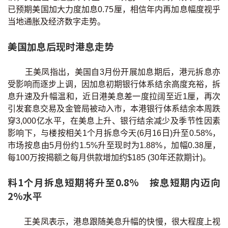
已预期美国加大力度加息0.75厘，相信年内再加息幅度视乎
当地通胀及经济数字走势。
美国加息后现时港息走势
王美凤指出，美国自3月份开展加息期后，港元拆息亦
受影响而逐步上调，因加息初期银行体系结余高度充裕，拆
息升速及升幅温和，近日港美息差一度拉阔至近1厘，再次
引发套息交易及金管局被动入市，本港银行体系结余本周跌
穿3,000亿水平，在美息上升、银行结余减少及季节性因素
影响下，与楼按相关1个月拆息今天(6月16日)升至0.58%，
市场按息由5月份约1.5%升至现时为1.88%，加幅0.38厘，
每100万按揭额之每月供款增加约$185 (30年还款期计)。
料1个月拆息短期将升至0.8% 按息短期内迈向
2%水平
王美凤表示，港息跟随美息升幅的快慢，很大程度上视