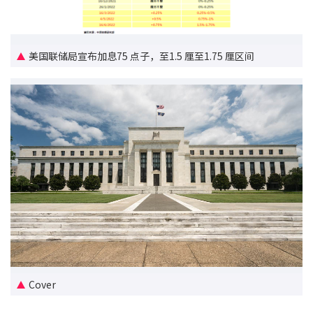
联络我们
联络方式
美国联储局宣布加息75 点子，至1.5 厘至1.75 厘区间
网上申请按揭转介
条款及细则
私隐政策
繁
本网页所提供资料仅作参考用途。
若因错漏而引致任何不便或损失，中原按揭概不负责。
本网站采用无障碍网页设计，如有任何问题，可查询：
2889 2886 / cmb@mail.centanet.com
Cover
中原地产
|
网上搵楼
|
中原工商铺
© 2026 中原按揭经纪有限公司 Centaline Mortgage Broker Limited 版权所有