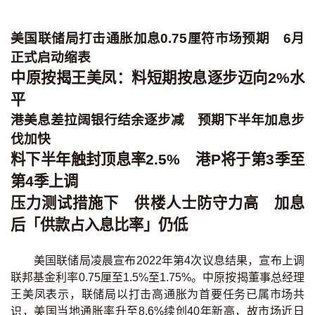
条款及细则
私隐政策声明
|
美国联储局打击通胀加息0.75厘符市场预期 6月
正式启动缩表
中原按揭王美凤：料短期按息逐步迈向2%水
平
港美息差拉阔银行结余逐步减 预期下半年加息步
伐加快
料下半年触封顶息率2.5% 港P将于第3季至
第4季上调
压力测试措施下 供楼人士防守力高 加息
后「供款占入息比率」仍低
美国联储局凌晨宣布2022年第4次议息结果，宣布上调
联邦基金利率0.75厘至1.5%至1.75%。中原按揭董事总经理
王美凤表示，联储局以打击高通胀为首要任务已属市场共
识，美国当地通胀率升至8.6%续创40年新高，故市场近日