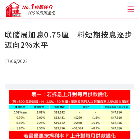
联储局加息0.75厘 料短期按息逐步
关于我们
迈向2%水平
格到至抵按揭
17/06/2022
人才房贷・开户优惠
免费房贷转介服务
免费开户转介服务
私人贷款
优惠礼遇