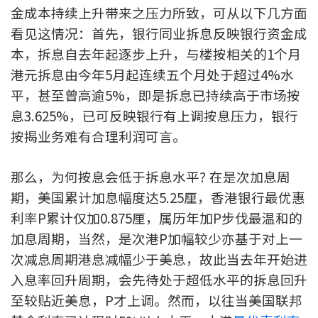
金成本持续上升带来之压力所致，可从以下几方面
按揭智库
看见这情况：首先，银行同业拆息反映银行资金成
本，拆息自去年起逐步上升，与楼按相关的1个月
楼按专栏
港元拆息由今年5月起连续五个月处于超过4%水
按揭百科
平，甚至曾高逾5%，即是拆息已持续高于市场按
息3.625%，已可反映银行有上调按息压力，银行
实时银行资讯
按揭业务难有合理利润可言。
装修·保险优惠
那么，为何按息会低于拆息水平? 在是次加息周
免费装修转介服务
期，美国累计加息幅度达5.25厘，香港银行最优惠
利率P累计仅加0.875厘，属历年加P步伐最温和的
装修设计专栏
加息周期，当然，是次港P加幅较少亦基于对上一
次减息周期港息减幅少于美息，故此当去年开始进
火险、家居、宠物保险
入息率回升周期，会先待处于超低水平的拆息回升
保险资讯专栏
至较贴近美息，P才上调。然而，以往当美国联邦