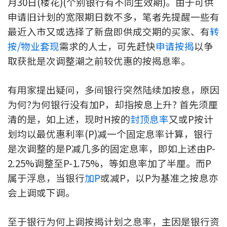
月30日(楼花)(个别银行有不同生效期)。由于可供
印花税计算
申请旧计划的宽限期日数不多，笔者先提醒一些有
最近入市又或选择了新盘即供成交期的买家、有
转
免费物业估价
按/物业套现
需求的人士，可先赶快
申请按揭
以争
取获批是次调整潮之前较优惠的按揭息率。
下载中心
有用家提出疑问，多间银行突然陆续加按息，原因
按揭全面睇
为何?为何银行没有加P，却指按息上升? 首先须厘
新闻/研究
清的是，如上述，现时H按的
封顶息率
又或P按计
划均以最优惠利率(P)减一个固定息率计算，银行
公司动态
是次调整的是P减几多的固定息率，即如上述由P-
按市新闻
2.25%调整至P-1.75%，等如息率加了半厘。而P
属于浮息，当银行
加P
或减P，以P为基准之按息亦
统计数据库
会上调或下调。
按揭快趣智识
至于银行为何上调按揭计划之息率，主因是银行资