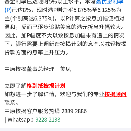
基金利率已达现时5%以上水平，本港
最优惠利率
联络我们
(P)
已达8%，现时港P则介乎5.875%至6.125%为
主(个别高达6.375%)，以P计算之按息加幅便相对
联络方式
温和，反而已逐步追贴美息的港元拆息升幅较大。
网上申请按揭转介
因此，加P幅度不大以致按息加幅未有追上的情况
下，银行需要上调新造按揭计划的息率以减轻按揭
条款及细则
贷款方面的息率上升压力。
私隐政策
中原按揭董事总经理王美凤
繁
立即了解
格到抵按揭计划
如想进一步了解详情，欢迎与我们的专业
按揭顾问
本网页所提供资料仅作参考用途。
若因错漏而引致任何不便或损失，中原按揭概不负责。
联系。
本网站采用无障碍网页设计，如有任何问题，可查询：
2889 2886 / cmb@mail.centanet.com
中原按揭客户服务热线 2889 2886
| Whatsapp
9228 2138
中原地产
|
网上搵楼
|
中原工商铺
© 2026 中原按揭经纪有限公司 Centaline Mortgage Broker Limited 版权所有