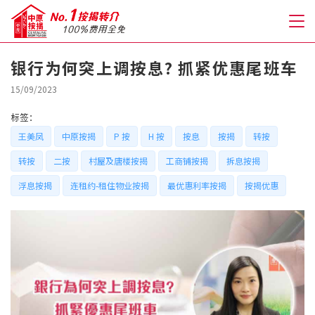
银行为何突上调按息? 抓紧优惠尾班车
关于我们
15/09/2023
标签：
格到至抵按揭
王美凤
中原按揭
P 按
H 按
按息
按揭
转按
转按
二按
村屋及唐楼按揭
工商铺按揭
拆息按揭
人才房贷・开户优惠
浮息按揭
连租约-租住物业按揭
最优惠利率按揭
按揭优惠
免费房贷转介服务
免费开户转介服务
私人贷款
优惠礼遇