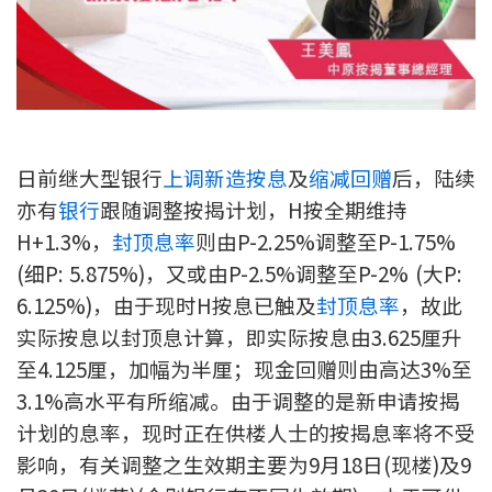
新盘优越按揭优惠
中原按揭标签优惠
推荐齐齐友赏
日前继大型银行
上调新造按息
及
缩减回赠
后，陆续
按揭工具
亦有
银行
跟随调整按揭计划，H按全期维持
H+1.3%，
封顶息率
则由P-2.25%调整至P-1.75%
按揭计算
(细P: 5.875%)，又或由P-2.5%调整至P-2% (大P:
转按计算
6.125%)，由于现时H按息已触及
封顶息率
，故此
实际按息以封顶息计算，即实际按息由3.625厘升
置业预算
至4.125厘，加幅为半厘；现金回赠则由高达3%至
3.1%高水平有所缩减。由于调整的是新申请按揭
供款年期计算
计划的息率，现时正在供楼人士的按揭息率将不受
影响，有关调整之生效期主要为9月18日(现楼)及9
工商铺按揭计算