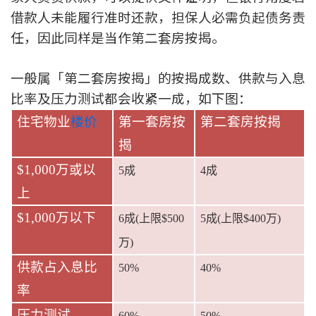
借款人未能履行准时还款，担保人必需负起债务责
联络我们
任，因此同样是当作第二套房按揭。
联络方式
一般属「第二套房按揭」的按揭成数、供款与入息
网上申请按揭转介
比率及压力测试都会收紧一成，如下图：
条款及细则
住宅物业
楼价
第一套房按
第二套房按揭
揭
私隐政策
$1,000
万或以
5
成
4
成
上
繁
$1,000
万以下
6
成
(
上限
$500
5
成
(
上限
$400
万
)
本网页所提供资料仅作参考用途。
若因错漏而引致任何不便或损失，中原按揭概不负责。
万
)
本网站采用无障碍网页设计，如有任何问题，可查询：
2889 2886 / cmb@mail.centanet.com
供款占入息比
50%
40%
中原地产
|
网上搵楼
|
中原工商铺
率
© 2026 中原按揭经纪有限公司 Centaline Mortgage Broker Limited 版权所有
压力测试
60%
50%