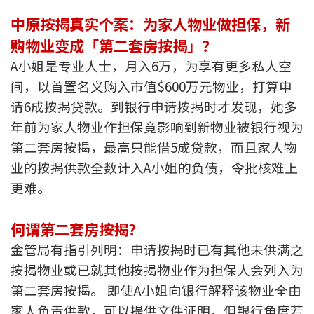
按揭智库
中原按揭真实个案：为家人物业做担保，新
购物业变成「第二套房按揭」？
楼按专栏
A小姐是专业人士，月入6万，为享有更多私人空
间，以首置名义购入市值$600万元物业，打算申
按揭百科
请6成按揭贷款。到银行申请按揭时才发现，她多
实时银行资讯
年前为家人物业作担保竟影响到新物业被银行视为
第二套房按揭，最高只能借5成贷款，而且家人物
装修·保险优惠
业的按揭供款全数计入A小姐的负债，令批核难上
更难。
免费装修转介服务
装修设计专栏
何谓第二套房按揭？
金管局有指引列明：申请按揭时已有其他未供满之
火险、家居、宠物保险
按揭物业或已就其他按揭物业作为担保人会列入为
第二套房按揭。 即使A小姐向银行解释该物业全由
保险资讯专栏
家人负责供款，可以提供文件证明，但银行角度若