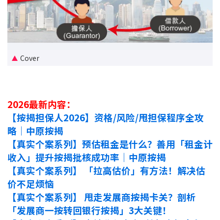
新盘优越按揭优惠
中原按揭标签优惠
Cover
推荐齐齐友赏
按揭工具
2026最新内容：
按揭计算
【按揭担保人2026】资格/风险/甩担保程序全攻
略｜中原按揭
转按计算
【真实个案系列】预估租金是什么？善用「租金计
收入」提升按揭批核成功率｜中原按揭
置业预算
【真实个案系列】 「拉高估价」有方法！解决估
供款年期计算
价不足烦恼
【真实个案系列】 甩走发展商按揭卡关？剖析
工商铺按揭计算
「发展商一按转回银行按揭」3大关键！