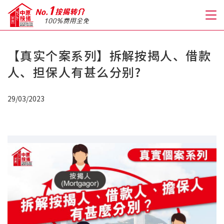
【真实个案系列】拆解按揭人、借款
关于我们
人、担保人有甚么分别?
格到至抵按揭
29/03/2023
人才房贷・开户优惠
免费房贷转介服务
免费开户转介服务
私人贷款
优惠礼遇