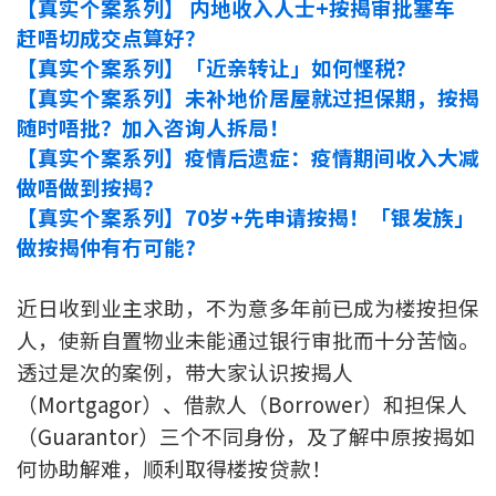
【真实个案系列】 内地收入人士+按揭审批塞车
印花税计算
赶唔切成交点算好？
【真实个案系列】「近亲转让」如何悭税？
免费物业估价
【真实个案系列】未补地价居屋就过担保期，按揭
随时唔批？加入咨询人拆局！
下载中心
【真实个案系列】疫情后遗症：疫情期间收入大减
做唔做到按揭？
按揭全面睇
【真实个案系列】70岁+先申请按揭！「银发族」
新闻/研究
做按揭仲有冇可能?
公司动态
近日收到业主求助，不为意多年前已成为楼按担保
人，使新自置物业未能通过银行审批而十分苦恼。
按市新闻
透过是次的案例，带大家认识按揭人
（Mortgagor）、借款人（Borrower）和担保人
统计数据库
（Guarantor）三个不同身份，及了解中原按揭如
何协助解难，顺利取得楼按贷款！
按揭快趣智识