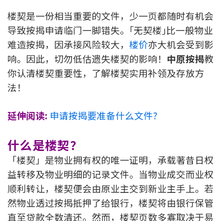
新盘优越按揭优惠
楼契是一份相当重要的文件，少一页都随时有机会
导致按揭申请临门一脚错失。｢无契楼｣比一般物业
中原按揭标签优惠
难造按揭，因承接风险较大，
楼价
亦大机会受到影
响。因此，切勿低估遗失楼契的影响！
中原按揭
教
推荐齐齐友赏
你认清楼契重要性，了解楼契实用补领及存放方
法！
按揭工具
按揭计算
延伸阅读:
申请按揭要准备什么文件?
转按计算
什么是楼契？
置业预算
「楼契」是物业拥有权的唯一证明，承载著昔日权
益转移及物业明细的记录文件。当物业成交而业权
供款年期计算
顺利转让，楼契便会由原业主交到新业主手上。若
然物业透过按揭抵押了给银行，楼契将由银行保管
工商铺按揭计算
直至贷款全数清还。然而，楼契页数多寡取决于易