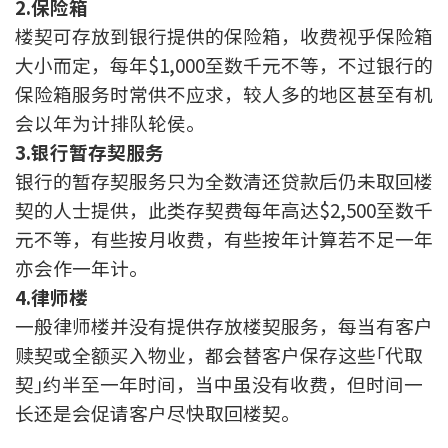
2.保险箱
联络我们
楼契可存放到银行提供的保险箱，收费视乎保险箱
联络方式
大小而定，每年$1,000至数千元不等，不过银行的
保险箱服务时常供不应求，较人多的地区甚至有机
网上申请按揭转介
会以年为计排队轮侯。
3.银行暂存契服务
条款及细则
银行的暂存契服务只为全数清还贷款后仍未取回楼
契的人士提供，此类存契费每年高达$2,500至数千
私隐政策
元不等，有些按月收费，有些按年计算若不足一年
亦会作一年计。
繁
4.律师楼
一般律师楼并没有提供存放楼契服务，每当有客户
本网页所提供资料仅作参考用途。
若因错漏而引致任何不便或损失，中原按揭概不负责。
赎契或全额买入物业，都会替客户保存这些｢代取
本网站采用无障碍网页设计，如有任何问题，可查询：
2889 2886 / cmb@mail.centanet.com
契｣约半至一年时间，当中虽没有收费，但时间一
中原地产
|
网上搵楼
|
中原工商铺
长还是会促请客户尽快取回楼契。
© 2026 中原按揭经纪有限公司 Centaline Mortgage Broker Limited 版权所有