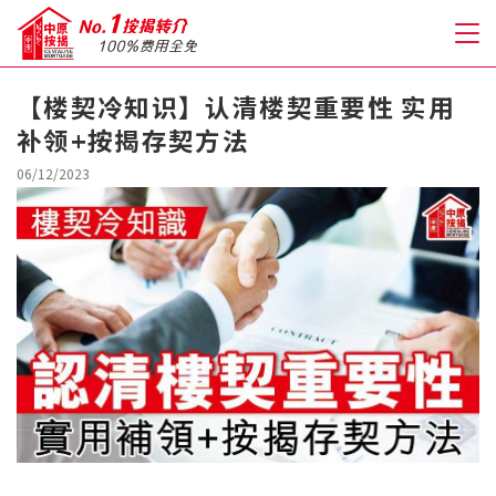
【楼契冷知识】认清楼契重要性 实用
补领+按揭存契方法
关于我们
06/12/2023
格到至抵按揭
人才房贷・开户优惠
免费房贷转介服务
免费开户转介服务
私人贷款
优惠礼遇