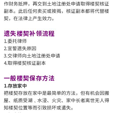
作财务抵押，再交到土地注册处申请取得楼契核证
按揭智库
副本。此后任何卖买或按揭，核证副本都将代替楼
契，在法律上产生效力。
楼按专栏
遗失楼契补领流程
按揭百科
1.委托律师
实时银行资讯
2.宣誓遗失原因
3.交律师向土地注册处申请
装修·保险优惠
4.取得楼契核证副本
免费装修转介服务
一般楼契保存方法
装修设计专栏
1.存放家中
把楼契存放在家中是最简单的方法，但有机会因搬
火险、家居、宠物保险
屋、纸质受潮﹑水浸、火灾、家中长者离世无人得
保险资讯专栏
知楼契位置等而引致损坏或遣失。