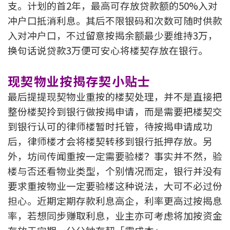
支。计划的首2年，最高可存放贷款额的50%入对
冲户口抵消利息。其后不限银码和次数可随时供款
入对冲户口，不过留意按揭余额最少要维持3万，
换句话说贷款3万便可安心将楼契存放在银行。
现契物业按揭存契小贴士
最后提提现契物业重按的楼契处理，并不是直接把
整份楼契拎到银行做按揭申请，而是需要把楼契交
到银行认可的律师楼暂时托管，待按揭申请成功
后，律师楼才会将楼契转移到银行抵押存放。另
外，坊间传闻重按一定需要验楼？事实并不然，验
楼与否还看物业类型，个别情况而定，银行并没有
要求重按物业一定要验楼这种说法，大可不必过份
担心。近期定期存款利息高企，利率更高过按揭息
率，若想同步赚取利息，业主亦可考虑将加按资金