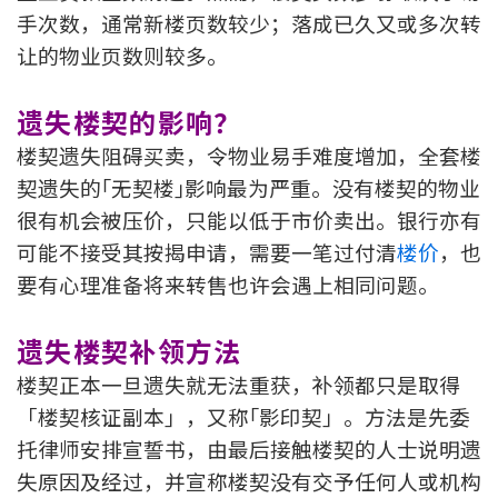
手次数，通常新楼页数较少；落成已久又或多次转
印花税计算
让的物业页数则较多。
免费物业估价
遗失楼契的影响？
下载中心
楼契遗失阻碍买卖，令物业易手难度增加，全套楼
契遗失的｢无契楼｣影响最为严重。没有楼契的物业
按揭全面睇
很有机会被压价，只能以低于市价卖出。银行亦有
新闻/研究
可能不接受其按揭申请，需要一笔过付清
楼价
，也
要有心理准备将来转售也许会遇上相同问题。
公司动态
遗失楼契补领方法
按市新闻
楼契正本一旦遗失就无法重获，补领都只是取得
统计数据库
「楼契核证副本」，又称｢影印契」。方法是先委
托律师安排宣誓书，由最后接触楼契的人士说明遗
按揭快趣智识
失原因及经过，并宣称楼契没有交予任何人或机构