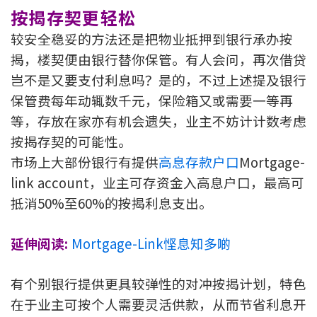
条款及细则
私隐政策声明
|
按揭存契更轻松
较安全稳妥的方法还是把物业抵押到银行承办按
揭，楼契便由银行替你保管。有人会问，再次借贷
岂不是又要支付利息吗？是的，不过上述提及银行
保管费每年动辄数千元，保险箱又或需要一等再
等，存放在家亦有机会遗失，业主不妨计计数考虑
按揭存契的可能性。
市场上大部份银行有提供
高息存款户口
Mortgage-
link account，业主可存资金入高息户口，最高可
抵消50%至60%的按揭利息支出。
延伸阅读:
Mortgage-Link悭息知多啲
有个别银行提供更具较弹性的对冲按揭计划，特色
在于业主可按个人需要灵活供款，从而节省利息开