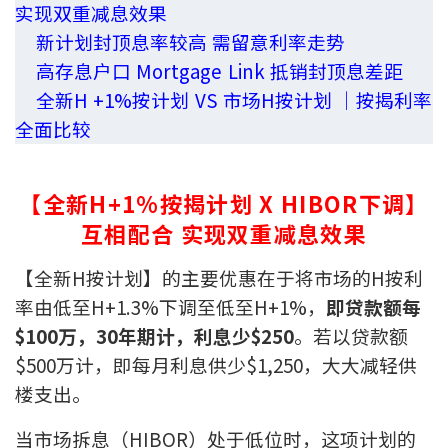
实现双重减息效果
印花税计算
新计划封顶息率较高 需留意利率走势
高存息户口 Mortgage Link 抵销封顶息差距
免费物业估价
全新H +1%按计划 VS 市场H按计划 ｜按揭利率
全面比较
下载中心
按揭全面睇
【全新H+1%按揭计划 X HIBOR下调】
新闻/研究
互相配合 实现双重减息效果
公司动态
【全新H按计划】的主要优惠在于将市场的H按利
率由低至H+1.3%下调至低至H+1%，
即贷款额每
按市新闻
$100万，30年期计，利息少$250
。若以贷款额
$500万计，即每月利息供少$1,250，大大减轻供
统计数据库
楼支出。
按揭快趣智识
当市场拆息（HIBOR）处于低位时，这项计划的