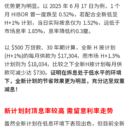
优势更为明显。以 2025 年 6 月 17 日为例，1 个
按揭智库
月 HIBOR 曾一度跌至 0.52%，若配合全新低至
楼按专栏
H+1% 计划，当日实际按息仅为 1.52%，远低于
市场息率 1.85%，息率降低约0.3厘。
按揭百科
以 $500 万贷款、30 年期计算，全新 H 按计划
实时银行资讯
(H+1%)的每月供款为 $17,304，而市场 H+1.3%
计划则为 $18,034，比较之下全新H按计划每月供
装修·保险优惠
款可减少达 $730。
证明在拆息处于低水平的环境
免费装修转介服务
下，全新计划的节省效果更为明显，充分达至双重
减息！
装修设计专栏
火险、家居、宠物保险
新计划封顶息率较高 需留意利率走势
保险资讯专栏
虽然全新计划在低息环境下表现出色，但目前全新