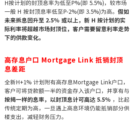
H按计划的封顶息率为低至P%(即 5.5%)，较市场
联络我们
一般 H 按封顶息率低至P-2%(即 3.5%)为高。
假如
联络方式
未来拆息回升至 2.5% 或以上，新 H 按计划的实
际利率将超越市场封顶位，客户需要留意利率走势
网上申请按揭转介
下的供款变化。
条款及细则
高存息户口 Mortgage Link 抵销封顶
私隐政策
息差距
全新H+1% 计划附有高存息Mortgage Link户口，
繁
客户可将贷款额一半的资金存入该户口，并享有与
本网页所提供资料仅作参考用途。
按揭一样的息率，以封顶息计可高达 5.5%
，比起
若因错漏而引致任何不便或损失，中原按揭概不负责。
本网站采用无障碍网页设计，如有任何问题，可查询：
传统定期为高，一旦遇上高息环境仍能抵销部分供
2889 2886 / cmb@mail.centanet.com
楼支出，减轻财务压力。
中原地产
|
网上搵楼
|
中原工商铺
© 2026 中原按揭经纪有限公司 Centaline Mortgage Broker Limited 版权所有