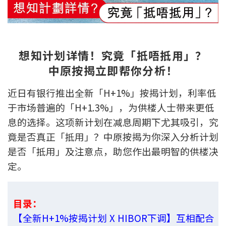
新盘优越按揭优惠
中原按揭标签优惠
想知计划详情！究竟「抵唔抵用」？
推荐齐齐友赏
中原按揭立即帮你分析！
按揭工具
近日有银行推出全新「H+1%」按揭计划，利率低
于市场普遍的「H+1.3%」，为供楼人士带来更低
按揭计算
息的选择。这项新计划在减息周期下尤其吸引，究
竟是否真正「抵用」？中原按揭为你深入分析计划
转按计算
是否「抵用」及注意点，助您作出最明智的供楼决
置业预算
定。
供款年期计算
目录：
工商铺按揭计算
【全新H+1%按揭计划 X HIBOR下调】互相配合