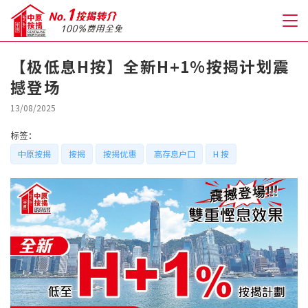
【极低息H按】全新H+1%按揭计划震
撼登场
关于我们
13/08/2025
格到至抵按揭
标签：
中原按揭
按揭
按揭优惠
高存息户口
H 按
人才房贷・开户优惠
免费房贷转介服务
免费开户转介服务
私人贷款
优惠礼遇