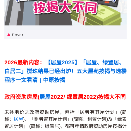
新盘优越按揭优惠
中原按揭标签优惠
Cover
推荐齐齐友赏
按揭工具
2026最新内容：
【居屋2025】「居屋、绿置居、
按揭计算
白居二」搅珠结果已经出炉！五大屋苑按揭与选楼
转按计算
程序一文看清 | 中原按揭
置业预算
政府资助房屋(
居屋
2022/ 绿置居2022)按揭大不同
供款年期计算
未补地价之政府资助房屋，包括「居者有其屋计划」(简
称：
居屋
)、「租者置其屋计划」(简称：租置计划)及「绿表
工商铺按揭计算
置居计划」 (简称：绿置居)，都可申请政府资助房屋按揭计