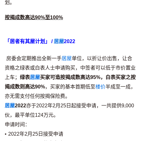
划。
印花税计算
按揭成数高达90%至100%
免费物业估价
下载中心
「居者有其屋计划」 /
居屋
2022
按揭全面睇
房委会定期推出全新一手
居屋
单位，以折让价出售，让合
新闻/研究
资格之绿表或白表人士申请购买，中签者可以低于市价置业
上车；
绿表
居屋
买家可造按揭成数高达95%，白表买家之按
公司动态
揭成数则高达90%
，买家的基本首期低至
楼价
半成至一成，
亦无需支付任何按揭保险费。
按市新闻
居屋
2022
亦于2022年2月25日起接受申请，一共提供9,000
伙，最平单位124万元。
统计数据库
申请时间：
按揭快趣智识
• 2022年2月25日接受申请