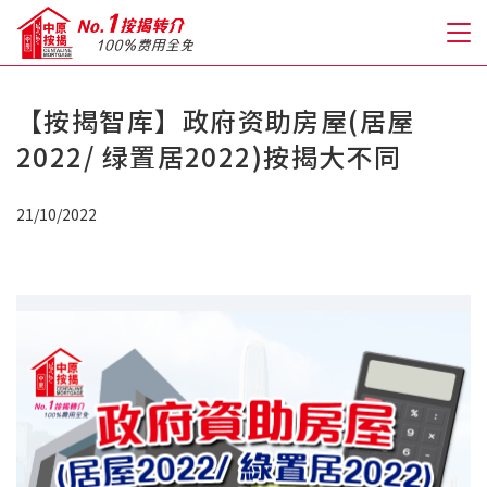
【按揭智库】政府资助房屋(居屋
关于我们
2022/ 绿置居2022)按揭大不同
格到至抵按揭
21/10/2022
人才房贷・开户优惠
免费房贷转介服务
免费开户转介服务
私人贷款
优惠礼遇