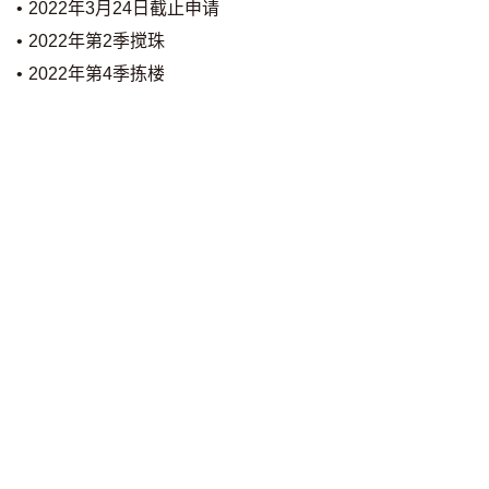
• 2022年3月24日截止申请
按揭智库
• 2022年第2季搅珠
• 2022年第4季拣楼
楼按专栏
按揭百科
实时银行资讯
装修·保险优惠
免费装修转介服务
装修设计专栏
火险、家居、宠物保险
保险资讯专栏